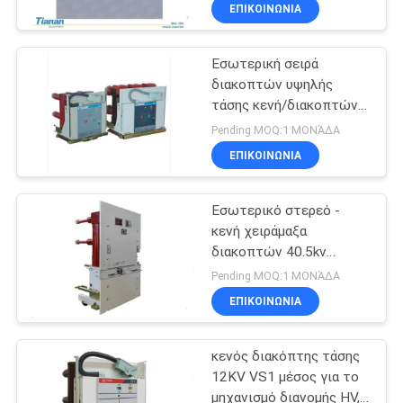
ΕΡΓΟΣΤΑΣΊΩΝ
ΕΠΙΚΟΙΝΩΝΊΑ
Εσωτερική σειρά
ΠΟΙΟΤΙΚΌΣ
διακοπτών υψηλής
ΈΛΕΓΧΟΣ
τάσης κενή/διακοπτών
VS1-12 Hv
Pending MOQ:1 ΜΟΝΆΔΑ
ΜΑΣ
ΕΠΙΚΟΙΝΩΝΊΑ
ΕΛΆΤΕ
Εσωτερικό στερεό -
ΣΕ
κενή χειράμαξα
ΕΠΑΦΉ
διακοπτών 40.5kv
υψηλής τάσης
ΜΕ
Pending MOQ:1 ΜΟΝΆΔΑ
περάτωσης - τύπος
ΕΠΙΚΟΙΝΩΝΊΑ
ΕΙΔΉΣΕΙΣ
κενός διακόπτης τάσης
12KV VS1 μέσος για το
ΖΗΤΉΣΤΕ
μηχανισμό διανομής HV,