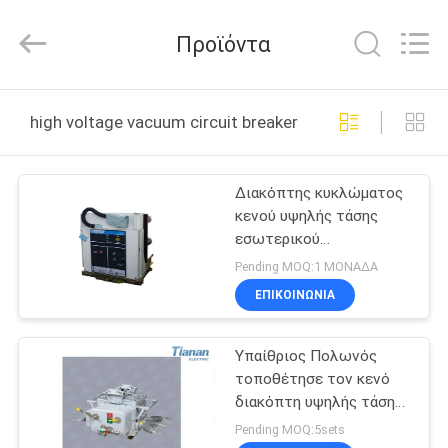
Ningbo
Tianan
(Group)
Προϊόντα
Co.,Ltd..
All
Rights
Reserved.
ΣΠΊΤΙ
high voltage vacuum circuit breaker διαδικτυακή κατα
ΠΡΟΪΌΝΤΑ
Διακόπτης κυκλώματος
κενού υψηλής τάσης
ΕΜΦΆΝΙΣΗ
εσωτερικού
VR
εναλλασσόμενου
Pending MOQ:1 ΜΟΝΑΔΑ
ρεύματος VS1 ((ZN63A)
ΕΠΙΚΟΙΝΩΝΊΑ
-12 Διακόπτης
ΠΕΡΊΠΟΥ
κυκλώματος
Υπαίθριος Πολωνός
ΕΜΕΊΣ
τοποθέτησε τον κενό
διακόπτη υψηλής τάσης
ΓΎΡΟΣ
τριφασικό
Pending MOQ:5sets