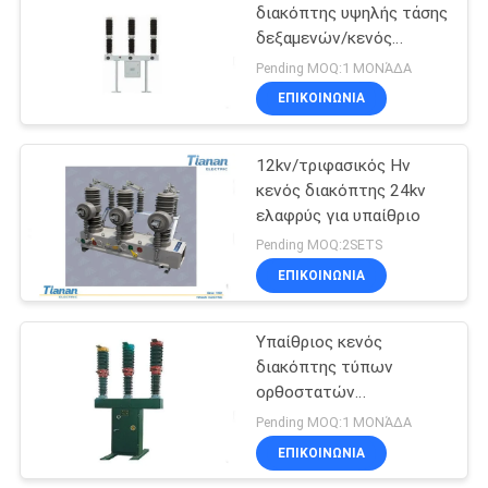
διακόπτης υψηλής τάσης
δεξαμενών/κενός
διακόπτης
Pending MOQ:1 ΜΟΝΆΔΑ
ΕΠΙΚΟΙΝΩΝΊΑ
12kv/τριφασικός Hv
κενός διακόπτης 24kv
ελαφρύς για υπαίθριο
Pending MOQ:2SETS
ΕΠΙΚΟΙΝΩΝΊΑ
Υπαίθριος κενός
διακόπτης τύπων
ορθοστατών
πορσελάνης HV που
Pending MOQ:1 ΜΟΝΆΔΑ
γεμίζουν με SF6
ΕΠΙΚΟΙΝΩΝΊΑ