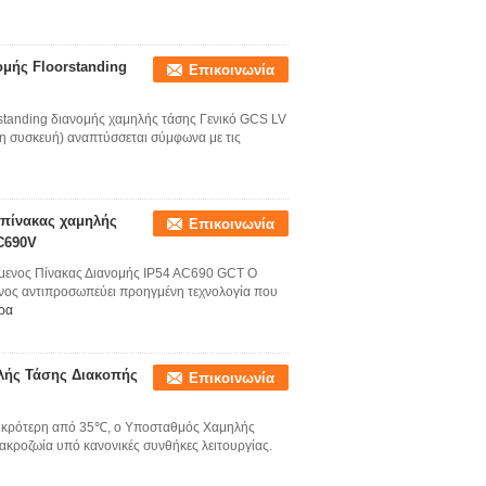
μής Floorstanding
Επικοινωνία
standing διανομής χαμηλής τάσης Γενικό GCS LV
η συσκευή) αναπτύσσεται σύμφωνα με τις
πίνακας χαμηλής
Επικοινωνία
C690V
ενος Πίνακας Διανομής IP54 AC690 GCT Ο
ος αντιπροσωπεύει προηγμένη τεχνολογία που
ρα
ηλής Τάσης Διακοπής
Επικοινωνία
μικρότερη από 35℃, ο Υποσταθμός Χαμηλής
μακροζωία υπό κανονικές συνθήκες λειτουργίας.