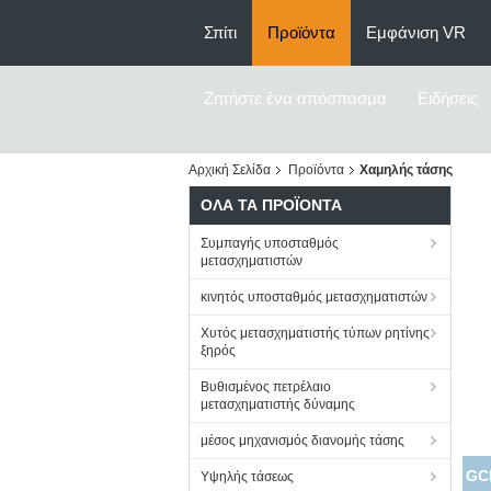
Σπίτι
Προϊόντα
Εμφάνιση VR
Ζητήστε ένα απόσπασμα
Ειδήσεις
Αρχική Σελίδα
Προϊόντα
Χαμηλής τάσης
ΌΛΑ ΤΑ ΠΡΟΪΌΝΤΑ
Συμπαγής υποσταθμός
μετασχηματιστών
κινητός υποσταθμός μετασχηματιστών
Χυτός μετασχηματιστής τύπων ρητίνης
ξηρός
Βυθισμένος πετρέλαιο
μετασχηματιστής δύναμης
μέσος μηχανισμός διανομής τάσης
GCK
Υψηλής τάσεως