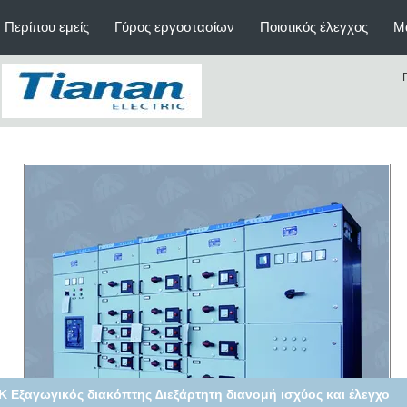
Περίπου εμείς
Γύρος εργοστασίων
Ποιοτικός έλεγχος
Μ
 Εξαγωγικός διακόπτης ∆ιεξάρτητη διανομή ισχύος και έλεγχο