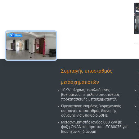
Συμπαγής υποσταθμός
μετασχηματιστών
10KV πλήρως εσωκλειόμενος
βυθισμένος πετρέλαιο υποσταθμός
προκατασκευής μετασχηματιστών
Προκατασκευασμένος βιομηχανικός
συμπαγής υποσταθμός διανομής
δύναμης για υπαίθριο 50Hz
Μετασχηματιστής ισχύος 800 kVA με
ψύξη ONAN και πρότυπο IEC60076 για
βιομηχανική διανομή