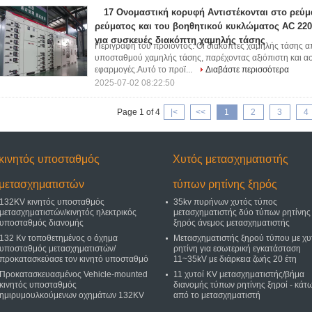
17 Ονομαστική κορυφή Αντιστέκονται στο ρεύμ
ρεύματος και του βοηθητικού κυκλώματος AC 22
για συσκευές διακόπτη χαμηλής τάσης
Περιγραφή του προϊόντος: Οι διακόπτες χαμηλής τάσης α
υποσταθμού χαμηλής τάσης, παρέχοντας αξιόπιστη και ασ
εφαρμογές.Αυτό το προϊ...
Διαβάστε περισσότερα
2025-07-02 08:22:50
Page 1 of 4
|<
<<
1
2
3
4
κινητός υποσταθμός
Χυτός μετασχηματιστής
μετασχηματιστών
τύπων ρητίνης ξηρός
132KV κινητός υποσταθμός
35kv πυρήνων χυτός τύπος
μετασχηματιστών/κινητός ηλεκτρικός
μετασχηματιστής δύο τύπων ρητίνης
υποσταθμός διανομής
ξηρός άνεμος μετασχηματιστής
132 Kv τοποθετημένος ο όχημα
Μετασχηματιστής ξηρού τύπου με χυ
υποσταθμός μετασχηματιστών/
ρητίνη για εσωτερική εγκατάσταση
προκατασκεύασε τον κινητό υποσταθμό
11~35kV με διάρκεια ζωής 20 έτη
Προκατασκευασμένος Vehicle-mounted
11 χυτοί KV μετασχηματιστής/βήμα
κινητός υποσταθμός
διανομής τύπων ρητίνης ξηροί - κάτ
ημιρυμουλκούμενων οχημάτων 132KV
από το μετασχηματιστή