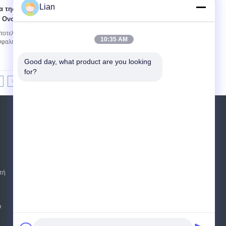
Lian
α της ράβδου
Επικοινωνία
0 Ονομαστική τάση
ποτελούν βασικό στοιχείο του εξοπλισμού
10:35 AM
φαλή λειτουργία για διάφορες βιομηχανικές
Good day, what product are you looking 
for?
>>
>|
Αίτηση κράτησης
Στείλετε
sgs
τή
E-Mail
Sitemap
|
Mobile Site
ω