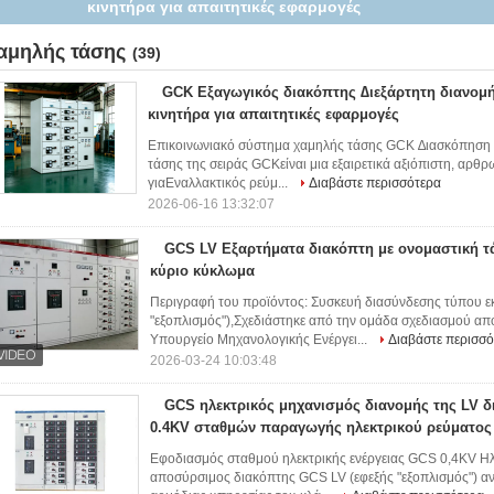
κινητήρα για απαιτητικές εφαρμογές
αμηλής τάσης
(39)
GCK Εξαγωγικός διακόπτης ∆ιεξάρτητη διανομή
κινητήρα για απαιτητικές εφαρμογές
Επικοινωνιακό σύστημα χαμηλής τάσης GCK ∆ιασκόπηση
τάσης της σειράς GCKείναι μια εξαιρετικά αξιόπιστη, αρθ
γιαΕναλλακτικός ρεύμ...
Διαβάστε περισσότερα
2026-06-16 13:32:07
GCS LV Εξαρτήματα διακόπτη με ονομαστική τ
κύριο κύκλωμα
Περιγραφή του προϊόντος: Συσκευή διασύνδεσης τύπου 
"εξοπλισμός"),Σχεδιάστηκε από την ομάδα σχεδιασμού από
Υπουργείο Μηχανολογικής Ενέργει...
Διαβάστε περισσό
2026-03-24 10:03:48
GCS ηλεκτρικός μηχανισμός διανομής της LV 
0.4KV σταθμών παραγωγής ηλεκτρικού ρεύματος
Εφοδιασμός σταθμού ηλεκτρικής ενέργειας GCS 0,4KV Η
αποσύρσιμος διακόπτης GCS LV (εφεξής "εξοπλισμός") αν