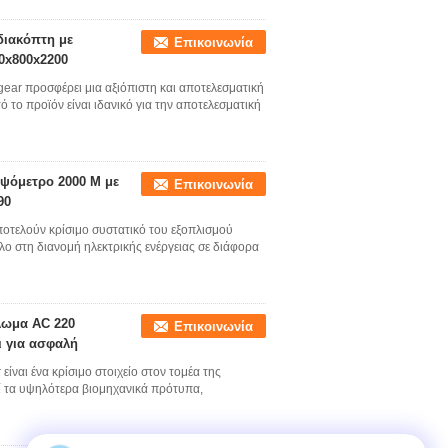
διακόπτη με
Επικοινωνία
0x800x2200
ear προσφέρει μια αξιόπιστη και αποτελεσματική
 το προϊόν είναι ιδανικό για την αποτελεσματική
υψόμετρο 2000 M με
Επικοινωνία
90
ποτελούν κρίσιμο συστατικό του εξοπλισμού
ο στη διανομή ηλεκτρικής ενέργειας σε διάφορα
λωμα AC 220
Επικοινωνία
ι για ασφαλή
ίναι ένα κρίσιμο στοιχείο στον τομέα της
οί τα υψηλότερα βιομηχανικά πρότυπα,