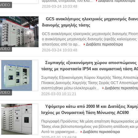
αρμόδιας υπηρεσίας του κλά...
Διαβάστε περισσότερα
2026-03-24 10:03:48
GCS ανακλήσιμος ηλεκτρικός μηχανισμός διανο
διανομής χαμηλής τάσης
GCS ανακλήσιμος ηλεκτρικός μηχανισμός διανομής Floor
ο ανακλήσιμος μηχανισμός διανομής (εφεξής καλούμενος 
απαιτήσεις από το αρ...
Διαβάστε περισσότερα
2026-03-24 10:03:48
Συμπαγής εξοικονόμηση χώρου αποσπώμενος 
τάσης με προστασία IP54 και ονομαστική τάση A
Συμπαγής Εξοικονόμηση Χώρου Χαμηλής Τάσης Αποσπώμ
Πίνακας Διανομής Χαμηλής Τάσης Σειράς GCT Αποσπώμεν
αναπτύχθηκε μέσω ολοκληρωμέν...
Διαβάστε περισσότε
2026-03-03 10:11:21
Υψόμετρο κάτω από 2000 M και Διατάξεις Χαμ
Ισχύος με Ονομαστική Τάση Μόνωσης AC690
Περιγραφή Προϊόντος: Με μέση απαίτηση θερμοκρασίας 
Τάσης είναι βελτιστοποιημένος για βέλτιστη απόδοση και 
Αυτό το χαρακτηρισ...
Διαβάστε περισσότερα
2025-07-31 13:49:08