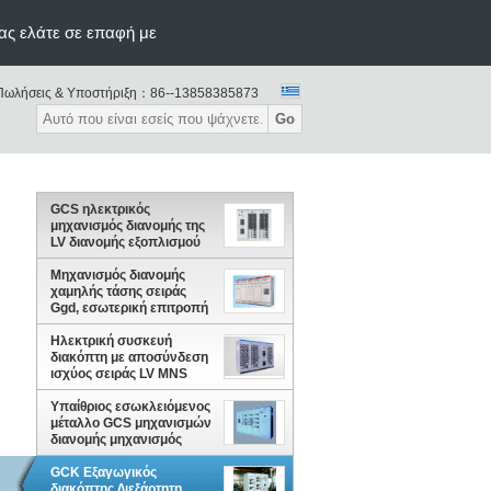
ας ελάτε σε επαφή με
Πωλήσεις & Υποστήριξη：
86--13858385873
Go
GCS ηλεκτρικός
μηχανισμός διανομής της
LV διανομής εξοπλισμού
0.4KV σταθμών
παραγωγής ηλεκτρικού
Μηχανισμός διανομής
ρεύματος
χαμηλής τάσης σειράς
Ggd, εσωτερική επιτροπή
διανομής ισχύος
Ηλεκτρική συσκευή
διακόπτη με αποσύνδεση
ισχύος σειράς LV MNS
Υπαίθριος εσωκλειόμενος
μέταλλο GCS μηχανισμών
διανομής μηχανισμός
διανομής Drawout
χαμηλής τάσης
GCK Εξαγωγικός
διακόπτης ∆ιεξάρτητη