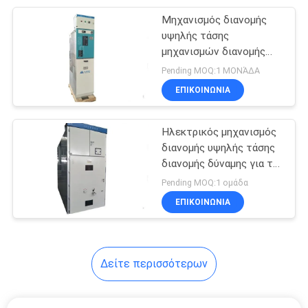
Μηχανισμός διανομής
9
υψηλής τάσης
διακόπτης χαμηλής
μηχανισμών διανομής
Sf6 RMU με
Pending MOQ:1 ΜΟΝΆΔΑ
τάσης
33Kv/36Kv/40.5Kv
ΕΠΙΚΟΙΝΩΝΊΑ
Ηλεκτρικός μηχανισμός
διανομής υψηλής τάσης
διανομής δύναμης για τις
16
επιχειρήσεις μεταλλείας
Pending MOQ:1 ομάδα
Διακόπτης
ΕΠΙΚΟΙΝΩΝΊΑ
φορτίων
Δείτε περισσότερων