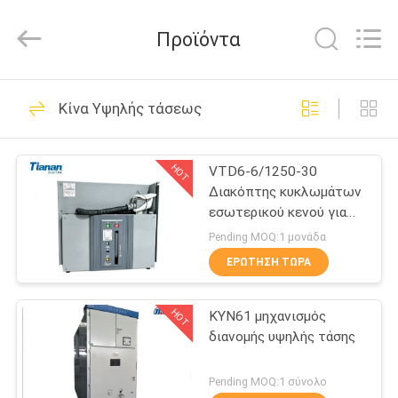
Ningbo
Tianan
(Group)
Προϊόντα
Co.,Ltd..
All
Rights
Reserved.
ΣΠΊΤΙ
81
Κίνα Υψηλής τάσεως
Συμπαγής
ΠΡΟΪΌΝΤΑ
υποσταθμός
HOT
VTD6-6/1250-30
Διακόπτης κυκλωμάτων
μετασχηματιστών
ΕΜΦΆΝΙΣΗ
εσωτερικού κενού για
VR
συστήματα ηλεκτρικής
Pending MOQ:1 μονάδα
ενέργειας 6kV σε
ΕΡΏΤΗΣΗ ΤΏΡΑ
50/60Hz
23
ΠΕΡΊΠΟΥ
κινητός
HOT
KYN61 μηχανισμός
ΕΜΕΊΣ
διανομής υψηλής τάσης
υποσταθμός
ΓΎΡΟΣ
Pending MOQ:1 σύνολο
μετασχηματιστών