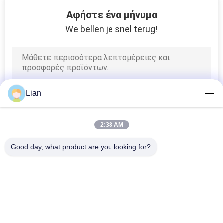
18
Αφήστε ένα μήνυμα
Η υψηλή τάση
We bellen je snel terug!
αποσυνδέει το
διακόπτη
Lian
6
2:38 AM
Γείωση διακόπτης
Good day, what product are you looking for?
Λαϊκή κατηγορία
Όλα
Συμπαγής 
Κινητός 
Υποσταθμός 
Υποσταθμός 
Μετασχηματιστών
Μετασχηματιστών
8