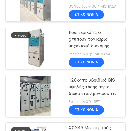
δύναμης
τάσης με ονομαστικό
ΈΝΑ
US $50,000 MOQ:1 ΜΟΝΆΔΑ
ρεύμα 630A
ΕΠΙΚΟΙΝΩΝΊΑ
ΑΠΌΣΠΑΣΜΑ
Μετατροπέας
55
εσωτερικού RMU
μέσος μηχανισμός
Εσωτερικά 35kv
SITEMAP
χτυπούν τον κύριο
διανομής τάσης
μηχανισμό διανομής
μονάδων, μονωμένος
PRIVACY
Pending MOQ:1 ΜΟΝΆΔΑ
αέριο μηχανισμός
ΕΠΙΚΟΙΝΩΝΊΑ
POLICY
διανομής GIS Sf6
126kv το υβριδικό GIS
43
υψηλής τάσης αέριο
διακοπτών μόνωσε τις
Υψηλής τάσεως
συνδυασμένες συσκευές
Pending MOQ:1SET
ΕΠΙΚΟΙΝΩΝΊΑ
XGN49 Μετατροπές