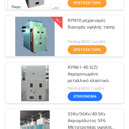
ΕΡΓΟΣΤΑΣΊΩΝ
ΕΡΏΤΗΣΗ ΤΏΡΑ
HOT
KYN10 μηχανισμός
ΠΟΙΟΤΙΚΌΣ
33
διανομής υψηλής τάσης
ΈΛΕΓΧΟΣ
Χυτός
Pending MOQ:1 μονάδα
μετασχηματιστής
ΜΑΣ
ΕΡΏΤΗΣΗ ΤΏΡΑ
τύπων ρητίνης
ΕΛΆΤΕ
KYN61-40.5(Z)
ΣΕ
ξηρός
Αερομονωμένο
ΕΠΑΦΉ
μεταλλικό ελαστικό
85
μεταβλητή υψηλής
ΜΕ
Pending MOQ:1 ομάδα
τάσης
Βυθισμένος
ΕΠΙΚΟΙΝΩΝΊΑ
ΕΙΔΉΣΕΙΣ
πετρέλαιο
33Kv/36Kv/40.5Kv
μετασχηματιστής
Αεριομόλυτος SF6
ΖΗΤΉΣΤΕ
Μετατροπέας υψηλής