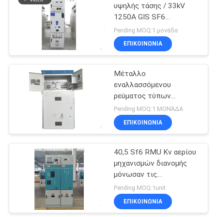
υψηλής τάσης / 33kV
1250A GIS SF6
39
Μετατροπές με μόνωση
Pending MOQ:1 μονάδα
αερίου
ΕΠΙΚΟΙΝΩΝΊΑ
Χαμηλής τάσης
Μέταλλο
εναλλασσόμενου
ρεύματος τύπων
τεθωρακισμένων -
Pending MOQ:1 ΜΟΝΆΔΑ
εσωκλειόμενος
ΕΠΙΚΟΙΝΩΝΊΑ
35
εξοπλισμός διανομής
μηχανισμών διανομής/
διακόπτη
δύναμης
40,5 Sf6 RMU Kv αερίου
μηχανισμών διανομής
κυκλώματος
μόνωσαν τις
υψηλής τάσης
συνδυασμένες συσκευές
Pending MOQ:1unit
με 3 μονάδες
ΕΠΙΚΟΙΝΩΝΊΑ