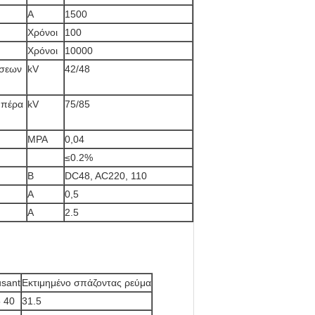
Α
1500
Χρόνοι
100
Χρόνοι
10000
άσεων
kV
42/48
 πέρα
kV
75/85
MPA
0,04
≤0.2%
Β
DC48, AC220, 110
Α
0,5
Α
2.5
usant
Εκτιμημένο σπάζοντας ρεύμα
5 40
31.5