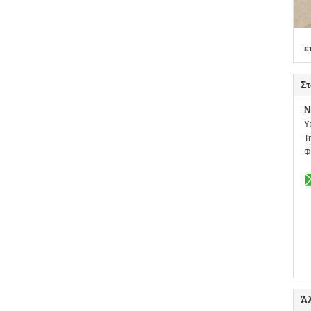
ε
Στ
N
Υ
Τ
Φ
Ά