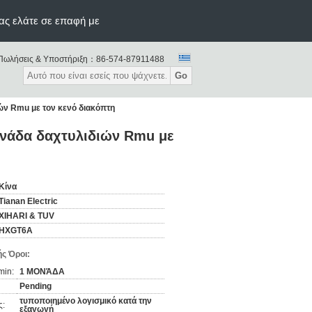
ας ελάτε σε επαφή με
Πωλήσεις & Υποστήριξη：
86-574-87911488
Go
ιών Rmu με τον κενό διακόπτη
ονάδα δαχτυλιδιών Rmu με
Κίνα
Tianan Electric
XIHARI & TUV
HXGT6A
ς Όροι:
min:
1 ΜΟΝΆΔΑ
Pending
τυποποιημένο λογισμικό κατά την
ς:
εξαγωγή