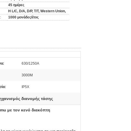
45 ημέρες
Η L/C, D/A, D/P, T/T, Western Union,
:
1000 μονάδες/έτος
σα:
630/1250A
3000M
σία:
IP5X
ηχανισμός διανομής τάσης
Rmu με τον κενό διακόπτη