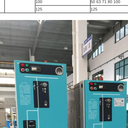
100
50 63 71 80 100
125
125