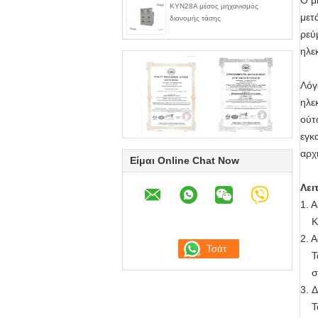
Ο μ
KYN28A μέσος μηχανισμός
μετ
διανομής τάσης
ρεύ
ηλε
Λόγ
ηλε
ούτ
εγκ
αρχ
Είμαι Online Chat Now
Λει
1. 
Κάθ
2. 
Τα 
στη
3. 
Το 