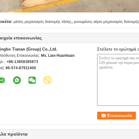
,
τικέτα:
μέσος μηχανισμός διανομής τάσης
μονωμένος αέριο μηχανισμός διανομής
οιχεία επικοινωνίας
ingbo Tianan (Group) Co.,Ltd.
Στείλετε το ερώτημά 
πεύθυνος Επικοινωνίας:
Ms. Lian Huanhuan
ηλ.::
+86-13858385873
αξ:
86-574-87911400
λλα προϊόντα