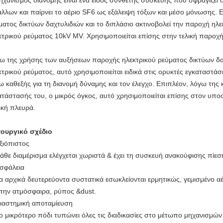
ηχανισμός διανομής είναι ένα είδος σύνθετης συσκευής που σφραγίζει 
άλλων και παίρνει το αέριο SF6 ως εξάλειψη τόξων και μέσο μόνωσης. Ε
ματος δικτύων δαχτυλιδιών και το διπλάσιο ακτινοβολεί την παροχή ηλ
κτρικού ρεύματος 10kV MV. Χρησιμοποιείται επίσης στην τελική παροχή
ω της χρήσης των αυξήσεων παροχής ηλεκτρικού ρεύματος δικτύων δαχ
κτρικού ρεύματος, αυτό χρησιμοποιείται ειδικά στις ορυκτές εγκαταστάσε
ω καθεξής για τη διανομή δύναμης και τον έλεγχο. Επιπλέον, λόγω της
ατάστασής του, ο μικρός όγκος, αυτό χρησιμοποιείται επίσης στον υ
ική πλευρά.
τουργικό σχέδιο
Αξιόπιστος
ε διαμέρισμα ελέγχεται χωριστά & έχει τη συσκευή ανακούφισης πίεσ
Ασφάλεια
αρχικά δευτερεύοντα συστατικά εσωκλείονται ερμητικώς, γεμισμένο αέρ
ν ατμόσφαιρα, ρύπος &dust.
Διαστημική αποταμίευση
μικρότερο πόδι τυπώνει όλες τις διαδικασίες στο μέτωπο μηχανισμών