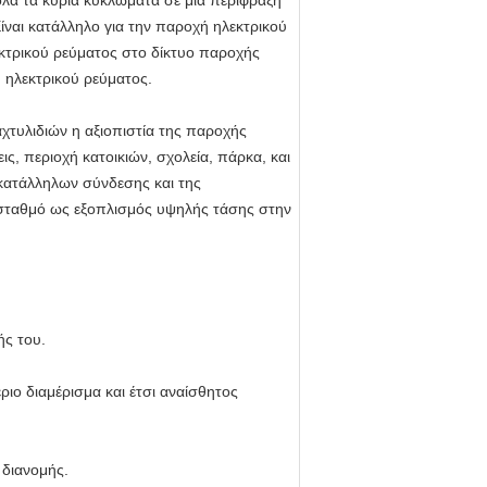
όλα τα κύρια κυκλώματα σε μια περίφραξη
ίναι κατάλληλο για την παροχή ηλεκτρικού
εκτρικού ρεύματος στο δίκτυο παροχής
 ηλεκτρικού ρεύματος.
τυλιδιών η αξιοπιστία της παροχής
ις, περιοχή κατοικιών, σχολεία, πάρκα, και
 κατάλληλων σύνδεσης και της
ποσταθμό ως εξοπλισμός υψηλής τάσης στην
ής του.
ιο διαμέρισμα και έτσι αναίσθητος
 διανομής.