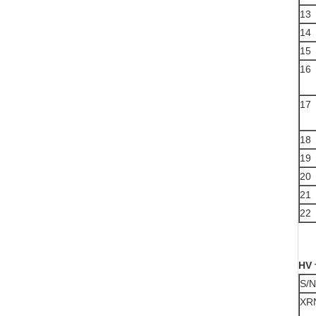
13
14
15
16
17
18
19
20
21
22
HV 
S/N
XR