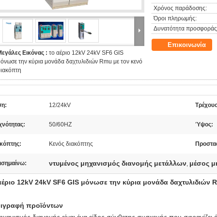
Χρόνος παράδοσης:
Όροι πληρωμής:
Δυνατότητα προσφοράς
Επικοινωνία
Μεγάλες Εικόνας :
το αέριο 12kV 24kV SF6 GIS
όνωσε την κύρια μονάδα δαχτυλιδιών Rmu με τον κενό
διακόπτη
ση:
12/24kV
Τρέχου
χνότητας:
50/60HZ
Ύψος:
ακόπτης:
Κενός διακόπτης
Προστα
ντυμένος μηχανισμός διανομής μετάλλων
μέσος μ
ισημαίνω:
,
αέριο 12kV 24kV SF6 GIS μόνωσε την κύρια μονάδα δαχτυλιδιών 
ιγραφή προϊόντων