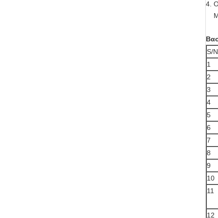
4. 
Μει
Βασ
S/N
1
2
3
4
5
6
7
8
9
10
11
12