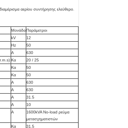
ιαμέρισμα αερίου συντήρησης ελεύθερο.
Μονάδα
Παράμετροι
kV
12
Hz
50
Α
630
r.m.s)
Κα
20 / 25
Κα
50
Κα
50
Α
630
Α
630
Α
31.5
Α
10
Α
1600kVA No-load ρεύμα
μετασχηματιστών
Κα
31.5