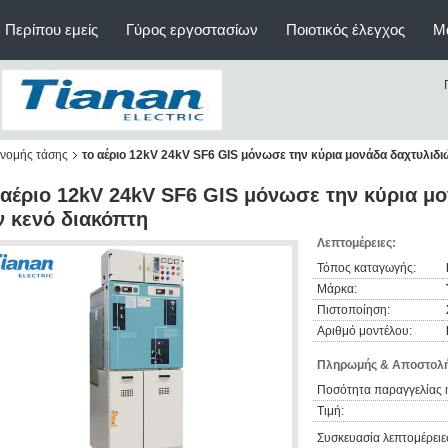
Περίπου εμείς
Γύρος εργοστασίων
Ποιοτικός έλεγχος
Μ
ανομής τάσης
το αέριο 12kV 24kV SF6 GIS μόνωσε την κύρια μονάδα δαχτυλιδ
 αέριο 12kV 24kV SF6 GIS μόνωσε την κύρια μ
ν κενό διακόπτη
Λεπτομέρειες:
Τόπος καταγωγής:
Μάρκα:
Πιστοποίηση:
Αριθμό μοντέλου:
Πληρωμής & Αποστολή
Ποσότητα παραγγελίας 
Τιμή:
Συσκευασία λεπτομέρειε