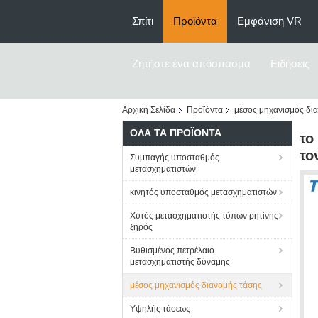
Σπίτι
Προϊόντα
Εμφάνιση VR
Ζητήστε ένα απόσπασμα
Ειδήσεις
Αρχική Σελίδα
Προϊόντα
μέσος μηχανισμός δι
ΌΛΑ ΤΑ ΠΡΟΪΌΝΤΑ
το
το
Συμπαγής υποσταθμός
μετασχηματιστών
κινητός υποσταθμός μετασχηματιστών
Χυτός μετασχηματιστής τύπων ρητίνης
ξηρός
Βυθισμένος πετρέλαιο
μετασχηματιστής δύναμης
μέσος μηχανισμός διανομής τάσης
Υψηλής τάσεως