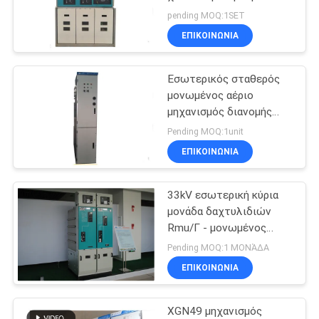
12 Kv μέταλλο
ΈΝΑ
pending MOQ:1SET
μηχανισμών διανομής -
ΕΠΙΚΟΙΝΩΝΊΑ
ΑΠΌΣΠΑΣΜΑ
περίφραξη
Εσωτερικός σταθερός
SITEMAP
μονωμένος αέριο
μηχανισμός διανομής
τάσης τύπων μέσος με
PRIVACY
Pending MOQ:1unit
το μέταλλο ντυμένο
ΕΠΙΚΟΙΝΩΝΊΑ
POLICY
33kV εσωτερική κύρια
μονάδα δαχτυλιδιών
Rmu/Γ - μονωμένος
αέριο μηχανισμός
Pending MOQ:1 ΜΟΝΆΔΑ
διανομής υψηλής τάσης
ΕΠΙΚΟΙΝΩΝΊΑ
GIS
XGN49 μηχανισμός