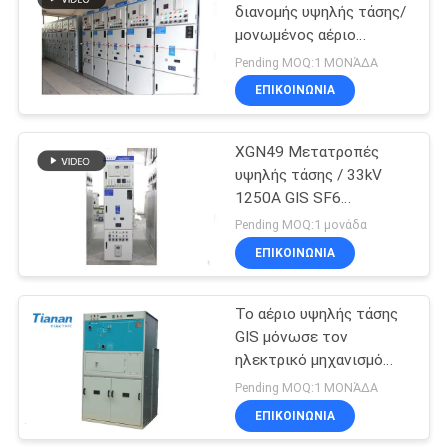
διανομής υψηλής τάσης/
μονωμένος αέριο
μηχανισμός διανομής
Pending MOQ:1 ΜΟΝΆΔΑ
33kV 1250A GIS SF6
ΕΠΙΚΟΙΝΩΝΊΑ
XGN49 Μετατροπές
υψηλής τάσης / 33kV
1250A GIS SF6
Μετατροπές με μόνωση
Pending MOQ:1 μονάδα
αερίου
ΕΠΙΚΟΙΝΩΝΊΑ
Το αέριο υψηλής τάσης
GIS μόνωσε τον
ηλεκτρικό μηχανισμό
διανομής Sf6 που
Pending MOQ:1 ΜΟΝΆΔΑ
μονώθηκε, σειρά HXGT
ΕΠΙΚΟΙΝΩΝΊΑ
με 35 ~ 40.5KV