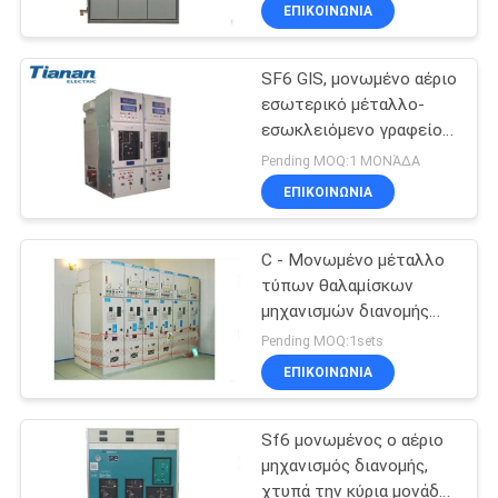
αέριο μηχανισμός
ΕΡΓΟΣΤΑΣΊΩΝ
ΕΠΙΚΟΙΝΩΝΊΑ
διανομής δαχτυλιδιών
GIS
SF6 GIS, μονωμένο αέριο
ΠΟΙΟΤΙΚΌΣ
εσωτερικό μέταλλο-
ΈΛΕΓΧΟΣ
εσωκλειόμενο γραφείο
μηχανισμών διανομής με
Pending MOQ:1 ΜΟΝΆΔΑ
38KV
ΜΑΣ
ΕΠΙΚΟΙΝΩΝΊΑ
ΕΛΆΤΕ
C - Μονωμένο μέταλλο
ΣΕ
τύπων θαλαμίσκων
ΕΠΑΦΉ
μηχανισμών διανομής
24kv GIS αέριο ντυμένο
ΜΕ
Pending MOQ:1sets
με Vcb
ΕΠΙΚΟΙΝΩΝΊΑ
ΕΙΔΉΣΕΙΣ
Sf6 μονωμένος ο αέριο
μηχανισμός διανομής,
ΖΗΤΉΣΤΕ
χτυπά την κύρια μονάδα