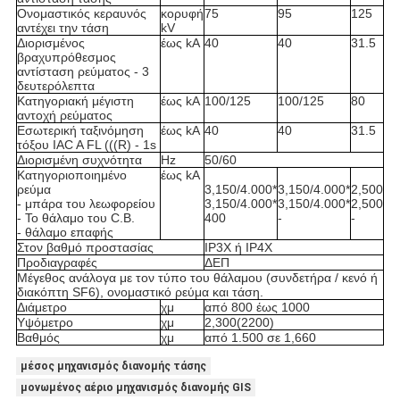
Ονομαστικός κεραυνός
κορυφή
75
95
125
αντέχει την τάση
kV
Διορισμένος
έως kA
40
40
31.5
βραχυπρόθεσμος
αντίσταση ρεύματος - 3
δευτερόλεπτα
Κατηγοριακή μέγιστη
έως kA
100/125
100/125
80
αντοχή ρεύματος
Εσωτερική ταξινόμηση
έως kA
40
40
31.5
τόξου IAC A FL (((R) - 1s
Διορισμένη συχνότητα
Hz
50/60
Κατηγοριοποιημένο
έως kA
ρεύμα
3,150/4.000*
3,150/4.000*
2,500
- μπάρα του λεωφορείου
3,150/4.000*
3,150/4.000*
2,500
- Το θάλαμο του C.B.
400
-
-
- θάλαμο επαφής
Στον βαθμό προστασίας
IP3X ή IP4X
Προδιαγραφές
ΔΕΠ
Μέγεθος ανάλογα με τον τύπο του θάλαμου (συνδετήρα / κενό ή
διακόπτη SF6), ονομαστικό ρεύμα και τάση.
Διάμετρο
χμ
από 800 έως 1000
Υψόμετρο
χμ
2,300(2200)
Βαθμός
χμ
από 1.500 σε 1,660
μέσος μηχανισμός διανομής τάσης
μονωμένος αέριο μηχανισμός διανομής GIS