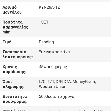
ΕΡΓΟΣΤΑΣΊΩΝ
Αριθμό
KYN28A-12
μοντέλου:
ΠΟΙΟΤΙΚΌΣ
Ποσότητα
1SET
ΈΛΕΓΧΟΣ
παραγγελίας
min:
Τιμή:
Pending
ΜΑΣ
ΕΛΆΤΕ
Συσκευασία
Ξύλινη κασετίνα
λεπτομέρειες:
ΣΕ
Χρόνος
45work ημέρες
ΕΠΑΦΉ
παράδοσης:
ΜΕ
Όροι
L/C, T/T, D/P, D/A, MoneyGram,
πληρωμής:
Western Union
ΕΙΔΉΣΕΙΣ
Δυνατότητα
5000sets το χρόνο
προσφοράς:
ΖΗΤΉΣΤΕ