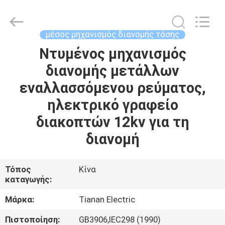
Ningbo
Tianan
(Group)
Co.,Ltd..
All
μέσος μηχανισμός διανομής τάσης
Rights
Reserved.
Ντυμένος μηχανισμός
ΣΠΊΤΙ
διανομής μετάλλων
ΠΡΟΪΌΝΤΑ
εναλλασσόμενου ρεύματος,
ηλεκτρικό γραφείο
ΕΜΦΆΝΙΣΗ
διακοπτών 12kv για τη
VR
διανομή
ΠΕΡΊΠΟΥ
Τόπος
Κίνα
καταγωγής:
ΕΜΕΊΣ
Μάρκα:
Tianan Electric
ΓΎΡΟΣ
Πιστοποίηση:
GB3906,IEC298 (1990)