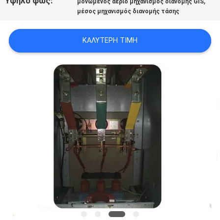
Υψηλό φως:
,
μονωμένος αέριο μηχανισμός διανομής GIS
ΈΝΑ
μέσος μηχανισμός διανομής τάσης
ΑΠΌΣΠΑΣΜΑ
ΚΑΛΎΤΕΡΗ ΤΙΜΉ
SITEMAP
PRIVACY
POLICY