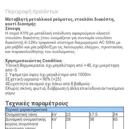
Περιγραφή προϊόντων
Μεταβλητή μεταλλικού ρεύματος, ντουλάπι διακόπτη,
κουτί διανομής
Σύνοψη
Η σειρά KYN με μεταλλική επένδυση αφαιρούμενο κλειστό
ντουλάπι διακόπτη (που ονομάζεται για συντομία ντουλάπι
διακόπτη).6-12Kv τριφασικό σύστημα διαχωρισμού AC 50Hz με
μία ράβδο και μία ράβδοΈχει τις λειτουργίες ελέγχου, προστασίας
και παρακολούθησης του κυκλώματος.
Χρησιμοποιώντας Condition:
1Γενική θερμοκρασία: όχι μεγαλύτερη από +40, όχι μικρότερη
από -5.
2. Υψόμετρο ύψος όχι μεγαλύτερο από 1000m
3Σχετική υγρασία = 90% (+25)
4Συχνότητα σεισμού όχι πάνω από 8 βαθμούς.
5Χωρίς σκόνη, φωτιά, διάβρωση ή άλλα επικίνδυνα αντικείμενα
γύρω
Τεχνικές παραμέτρους
Τεχνικά χαρακτηριστικά
Ονομαστική τάση
kV
12
17.5
24
Δυναμική ονομαστικής
kV
28
38
65
ισχύος συχνότητα
αντίσταση τάσης