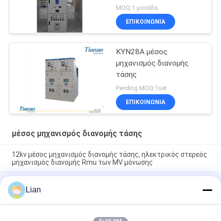
MOQ:1 μονάδα
ΕΠΙΚΟΙΝΩΝΊΑ
KYN28A μέσος
μηχανισμός διανομής
τάσης
Pending MOQ:1set
ΕΠΙΚΟΙΝΩΝΊΑ
μέσος μηχανισμός διανομής τάσης
12kv μέσος μηχανισμός διανομής τάσης, ηλεκτρικός στερεός
μηχανισμός διανομής Rmu των MV μόνωσης
Κύριες μονάδες δαχτυλιδιών Rmu MV GIS Sf6 και συμπαγές
Lian
μέταλλο εναλλασσόμενου ρεύματος συστημάτων μηχανισμών
διανομής - ντυμένες
Sf6 μονωμένος ο αέριο μηχανισμός διανομής, χτυπά την