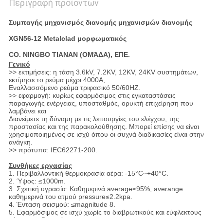
Περιγραφή προϊόντων
Συμπαγής μηχανισμός διανομής μηχανισμών διανομής
XGN56-12 Metalclad μορφωματικός
CO. NINGBO TIANAN (ΟΜΆΔΑ), ΕΠΕ.
Γενικό
>> εκτιμήσεις: η τάση 3.6kV, 7.2KV, 12KV, 24KV συστημάτων,
εκτίμησε το ρεύμα μέχρι 4000A,
Εναλλασσόμενο ρεύμα τριφασικό 50/60HZ.
>> εφαρμογή: κυρίως εφαρμόσιμος στις εγκαταστάσεις
παραγωγής ενέργειας, υποσταθμός, ορυκτή επιχείρηση που
λαμβάνει και
Διανείμετε τη δύναμη με τις λειτουργίες του ελέγχου, της
προστασίας και της παρακολούθησης. Μπορεί επίσης να είναι
χρησιμοποιημένος σε ισχύ όπου οι συχνά διαδικασίες είναι στην
ανάγκη.
>> πρότυπα: IEC62271-200.
Συνθήκες εργασίας
1. Περιβαλλοντική θερμοκρασία αέρα: -15°C~+40°C.
2. Ύψος: ≤1000m.
3. Σχετική υγρασία: Καθημερινά average≤95%, averange
καθημερινά του ατμού pressure≤2.2kpa.
4. Ένταση σεισμού: ≤magnitude 8.
5. Εφαρμόσιμος σε ισχύ χωρίς το διαβρωτικούς και εύφλεκτους