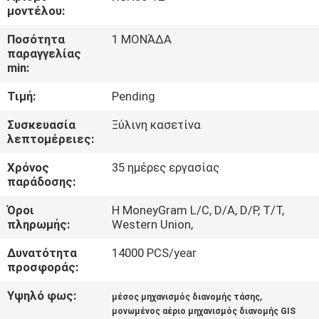
ΕΡΓΟΣΤΑΣΊΩΝ
μοντέλου:
Ποσότητα
1 ΜΟΝΆΔΑ
ΠΟΙΟΤΙΚΌΣ
παραγγελίας
min:
ΈΛΕΓΧΟΣ
Τιμή:
Pending
ΜΑΣ
Συσκευασία
Ξύλινη κασετίνα
λεπτομέρειες:
ΕΛΆΤΕ
Χρόνος
35 ημέρες εργασίας
ΣΕ
παράδοσης:
ΕΠΑΦΉ
Όροι
Η MoneyGram L/C, D/A, D/P, T/T,
ΜΕ
πληρωμής:
Western Union,
Δυνατότητα
14000 PCS/year
ΕΙΔΉΣΕΙΣ
προσφοράς:
Υψηλό φως:
,
μέσος μηχανισμός διανομής τάσης
ΖΗΤΉΣΤΕ
μονωμένος αέριο μηχανισμός διανομής GIS