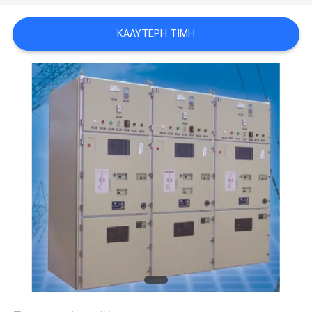
ΈΝΑ
ΚΑΛΎΤΕΡΗ ΤΙΜΉ
ΑΠΌΣΠΑΣΜΑ
SITEMAP
PRIVACY
POLICY