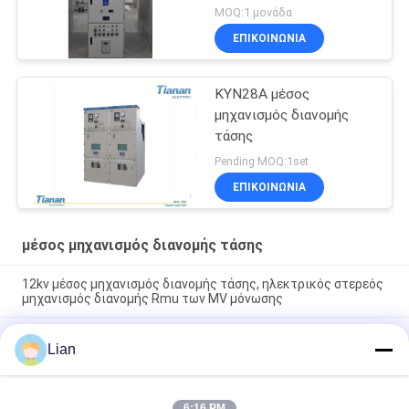
MOQ:1 μονάδα
ΕΠΙΚΟΙΝΩΝΊΑ
KYN28A μέσος
μηχανισμός διανομής
τάσης
Pending MOQ:1set
ΕΠΙΚΟΙΝΩΝΊΑ
μέσος μηχανισμός διανομής τάσης
12kv μέσος μηχανισμός διανομής τάσης, ηλεκτρικός στερεός
μηχανισμός διανομής Rmu των MV μόνωσης
Κύριες μονάδες δαχτυλιδιών Rmu MV GIS Sf6 και συμπαγές
Lian
μέταλλο εναλλασσόμενου ρεύματος συστημάτων μηχανισμών
διανομής - ντυμένες
Sf6 μονωμένος ο αέριο μηχανισμός διανομής, χτυπά την
6:16 PM