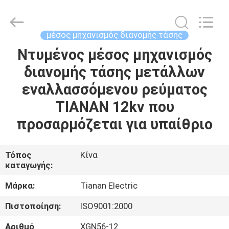
Ningbo
Tianan
(Group)
Co.,Ltd..
All
μέσος μηχανισμός διανομής τάσης
Rights
Reserved.
Ντυμένος μέσος μηχανισμός
ΣΠΊΤΙ
διανομής τάσης μετάλλων
ΠΡΟΪΌΝΤΑ
εναλλασσόμενου ρεύματος
TIANAN 12kv που
ΕΜΦΆΝΙΣΗ
προσαρμόζεται για υπαίθριο
VR
Τόπος
Κίνα
καταγωγής:
ΠΕΡΊΠΟΥ
ΕΜΕΊΣ
Μάρκα:
Tianan Electric
Πιστοποίηση:
ISO9001:2000
ΓΎΡΟΣ
Αριθμό
XGN56-12