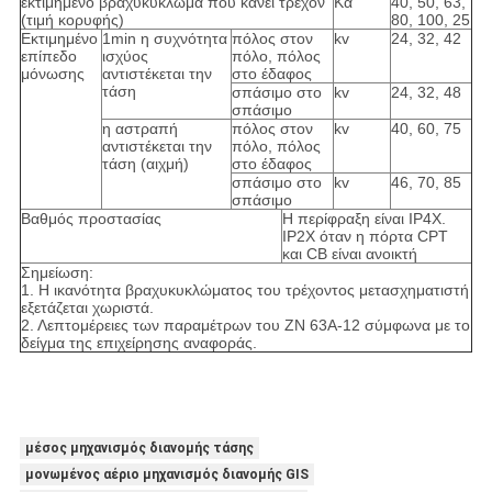
εκτιμημένο βραχυκύκλωμα που κάνει τρέχον
Κα
40, 50, 63,
(τιμή κορυφής)
80, 100, 25
Εκτιμημένο
1min η συχνότητα
πόλος στον
kv
24, 32, 42
επίπεδο
ισχύος
πόλο, πόλος
μόνωσης
αντιστέκεται την
στο έδαφος
τάση
σπάσιμο στο
kv
24, 32, 48
σπάσιμο
η αστραπή
πόλος στον
kv
40, 60, 75
αντιστέκεται την
πόλο, πόλος
τάση (αιχμή)
στο έδαφος
σπάσιμο στο
kv
46, 70, 85
σπάσιμο
Βαθμός προστασίας
Η περίφραξη είναι IP4X.
IP2X όταν η πόρτα CPT
και CB είναι ανοικτή
Σημείωση:
1. Η ικανότητα βραχυκυκλώματος του τρέχοντος μετασχηματιστή
εξετάζεται χωριστά.
2. Λεπτομέρειες των παραμέτρων του ZN 63A-12 σύμφωνα με το
δείγμα της επιχείρησης αναφοράς.
μέσος μηχανισμός διανομής τάσης
μονωμένος αέριο μηχανισμός διανομής GIS