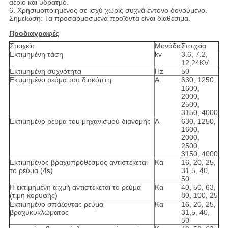
αέριο και υδρατμό.
6. Χρησιμοποιημένος σε ισχύ χωρίς συχνά έντονο δονούμενο.
Σημείωση:
Τα προσαρμοσμένα
προϊόντα είναι διαθέσιμα.
Προδιαγραφές
Στοιχείο
Μονάδα
Στοιχεία
Εκτιμημένη τάση
kv
3.6, 7.2,
12,24KV
Εκτιμημένη συχνότητα
Hz
50
Εκτιμημένο ρεύμα του διακόπτη
Α
630, 1250,
1600,
2000,
2500,
3150, 4000
Εκτιμημένο ρεύμα του μηχανισμού διανομής
Α
630, 1250,
1600,
2000,
2500,
3150, 4000
Εκτιμημένος βραχυπρόθεσμος αντιστέκεται
Κα
16, 20, 25,
το ρεύμα (4s)
31,5, 40,
50
Η εκτιμημένη αιχμή αντιστέκεται το ρεύμα
Κα
40, 50, 63,
(τιμή κορυφής)
80, 100, 25
Εκτιμημένο σπάζοντας ρεύμα
Κα
16, 20, 25,
βραχυκυκλώματος
31,5, 40,
50