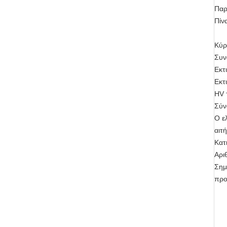
Παρ
Πίν
Κύρ
Συν
Εκτ
Εκτ
HV 
Σύν
Ο ε
αιτ
Κατ
Αρι
Σημ
προ