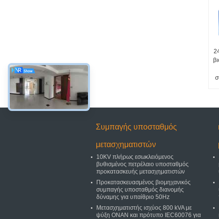
2
βι
σ
Συμπαγής υποσταθμός
μετασχηματιστών
10KV πλήρως εσωκλειόμενος
βυθισμένος πετρέλαιο υποσταθμός
προκατασκευής μετασχηματιστών
Προκατασκευασμένος βιομηχανικός
συμπαγής υποσταθμός διανομής
δύναμης για υπαίθριο 50Hz
Μετασχηματιστής ισχύος 800 kVA με
ψύξη ONAN και πρότυπο IEC60076 για