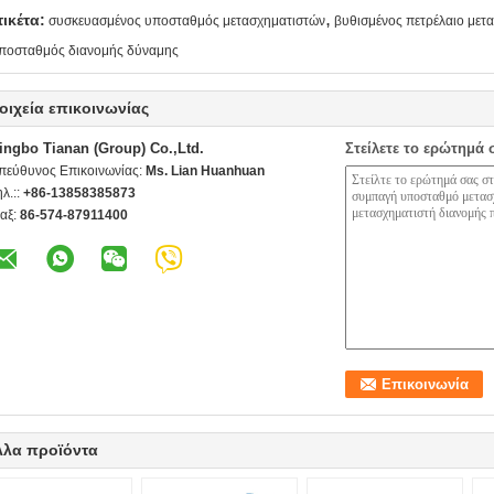
,
τικέτα:
συσκευασμένος υποσταθμός μετασχηματιστών
βυθισμένος πετρέλαιο μετ
ποσταθμός διανομής δύναμης
οιχεία επικοινωνίας
ingbo Tianan (Group) Co.,Ltd.
Στείλετε το ερώτημά 
πεύθυνος Επικοινωνίας:
Ms. Lian Huanhuan
ηλ.::
+86-13858385873
αξ:
86-574-87911400
λλα προϊόντα