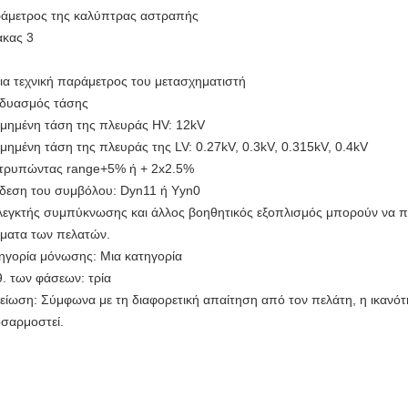
άμετρος της καλύπτρας αστραπής
ακας 3
ια τεχνική παράμετρος του μετασχηματιστή
δυασμός τάσης
ιμημένη τάση της πλευράς HV: 12kV
ιμημένη τάση της πλευράς της LV: 0.27kV, 0.3kV, 0.315kV, 0.4kV
τρυπώντας range+5% ή + 2x2.5%
δεση του συμβόλου: Dyn11 ή Yyn0
λεγκτής συμπύκνωσης και άλλος βοηθητικός εξοπλισμός μπορούν να 
ήματα των πελατών.
ηγορία μόνωσης: Μια κατηγορία
θ. των φάσεων: τρία
είωση: Σύμφωνα με τη διαφορετική απαίτηση από τον πελάτη, η ικανότ
σαρμοστεί.