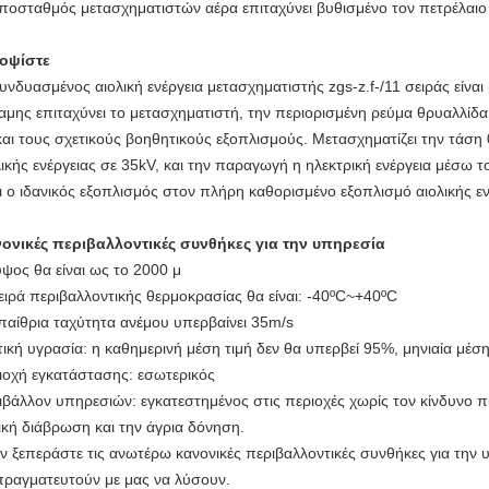
ποσταθμός μετασχηματιστών αέρα επιταχύνει
βυθισμένο τον πετρέλαιο
οψίστε
υνδυασμένος αιολική ενέργεια μετασχηματιστής zgs-z.f-/11 σειράς είνα
αμης επιταχύνει το μετασχηματιστή, την περιορισμένη ρεύμα θρυαλλίδα
και τους σχετικούς βοηθητικούς εξοπλισμούς. Μετασχηματίζει την τάσ
λικής ενέργειας σε 35kV, και την παραγωγή η ηλεκτρική ενέργεια μέσω
αι ο ιδανικός εξοπλισμός στον πλήρη καθορισμένο εξοπλισμό αιολικής εν
ονικές περιβαλλοντικές συνθήκες για την υπηρεσία
ύψος θα είναι ως το 2000 μ
ειρά περιβαλλοντικής θερμοκρασίας θα είναι: -40ºC~+40ºC
παίθρια ταχύτητα ανέμου υπερβαίνει 35m/s
τική υγρασία: η καθημερινή μέση τιμή δεν θα υπερβεί 95%, μηνιαία μέσ
ιοχή εγκατάστασης: εσωτερικός
ιβάλλον υπηρεσιών: εγκατεστημένος στις περιοχές χωρίς τον κίνδυνο 
ική διάβρωση και την άγρια δόνηση.
ν ξεπεράστε τις ανωτέρω κανονικές περιβαλλοντικές συνθήκες για την 
πραγματευτούν με μας να λύσουν.