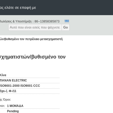
ας ελάτε σε επαφή με
Πωλήσεις & Υποστήριξη：
86--13858385873
Go
ών/βυθισμένο τον πετρέλαιο μετασχηματιστή
σχηματιστών/βυθισμένο τον
Κίνα
TIANAN ELECTRIC
ISO9001-2000 ISO9001 CCC
Zgs-ζ. Φ-/11
ς Όροι:
min:
1 ΜΟΝΆΔΑ
Pending