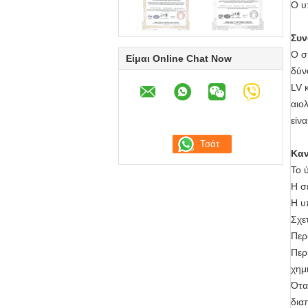
Ο υ
Συν
Ο σ
Είμαι Online Chat Now
δύν
LV 
αιο
είν
Καν
Το 
Η σ
Η υ
Σχε
Περ
Περ
χημ
Ότα
δια