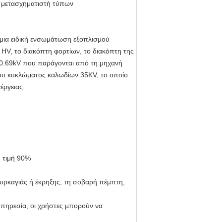
μετασχηματιστή
τύπων
ι μια ειδική ενσωμάτωση εξοπλισμού
 HV, το διακόπτη φορτίων, το διακόπτη της
η 0.69kV που παράγονται από τη μηχανή
 του κυκλώματος καλωδίων 35KV, το οποίο
έργειας.
η τιμή 90%
πυρκαγιάς ή έκρηξης, τη σοβαρή πέμπτη,
υπηρεσία, οι χρήστες μπορούν να