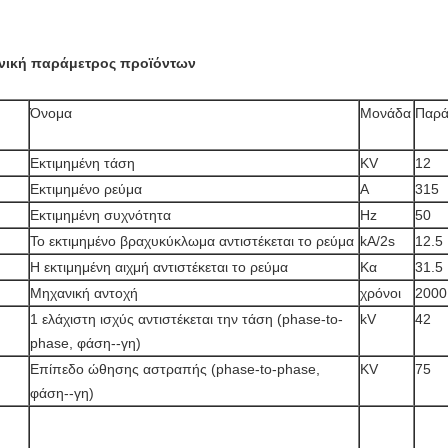
νική παράμετρος προϊόντων
Όνομα
Μονάδα
Παρά
Εκτιμημένη τάση
KV
12
Εκτιμημένο ρεύμα
Α
315
Εκτιμημένη συχνότητα
Hz
50
Το εκτιμημένο βραχυκύκλωμα αντιστέκεται το ρεύμα
kA/2s
12.5
Η εκτιμημένη αιχμή αντιστέκεται το ρεύμα
Κα
31.5
Μηχανική αντοχή
χρόνοι
2000
1 ελάχιστη ισχύς αντιστέκεται την τάση (phase-to-
kV
42
phase, φάση--γη)
Επίπεδο ώθησης αστραπής (phase-to-phase,
KV
75
φάση--γη)