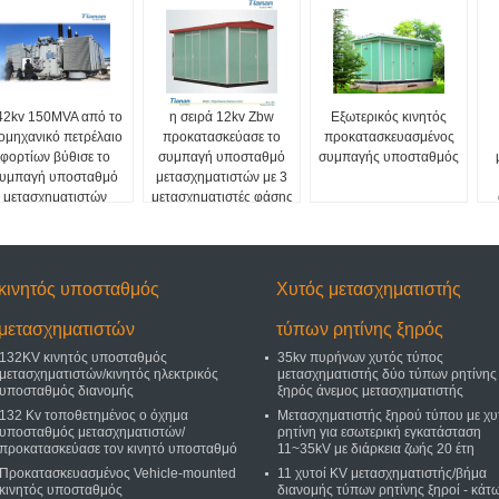
42kv 150MVA από το
η σειρά 12kv Zbw
Εξωτερικός κινητός
ομηχανικό πετρέλαιο
προκατασκεύασε το
προκατασκευασμένος
φορτίων βύθισε το
συμπαγή υποσταθμό
συμπαγής υποσταθμός
υμπαγή υποσταθμό
μετασχηματιστών με 3
μετασχηματιστών
μετασχηματιστές φάσης
κινητός υποσταθμός
Χυτός μετασχηματιστής
μετασχηματιστών
τύπων ρητίνης ξηρός
132KV κινητός υποσταθμός
35kv πυρήνων χυτός τύπος
μετασχηματιστών/κινητός ηλεκτρικός
μετασχηματιστής δύο τύπων ρητίνης
υποσταθμός διανομής
ξηρός άνεμος μετασχηματιστής
132 Kv τοποθετημένος ο όχημα
Μετασχηματιστής ξηρού τύπου με χυ
υποσταθμός μετασχηματιστών/
ρητίνη για εσωτερική εγκατάσταση
προκατασκεύασε τον κινητό υποσταθμό
11~35kV με διάρκεια ζωής 20 έτη
Προκατασκευασμένος Vehicle-mounted
11 χυτοί KV μετασχηματιστής/βήμα
κινητός υποσταθμός
διανομής τύπων ρητίνης ξηροί - κάτ