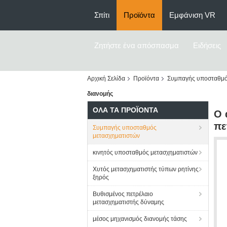
Σπίτι
Προϊόντα
Εμφάνιση VR
Ζητήστε ένα απόσπασμα
Ειδήσεις
Αρχική Σελίδα
Προϊόντα
Συμπαγής υποσταθμό
διανομής
ΌΛΑ ΤΑ ΠΡΟΪΌΝΤΑ
Ο 
πε
Συμπαγής υποσταθμός
μετασχηματιστών
κινητός υποσταθμός μετασχηματιστών
Χυτός μετασχηματιστής τύπων ρητίνης
ξηρός
Βυθισμένος πετρέλαιο
μετασχηματιστής δύναμης
μέσος μηχανισμός διανομής τάσης