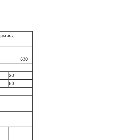
μετρος
630
20
50