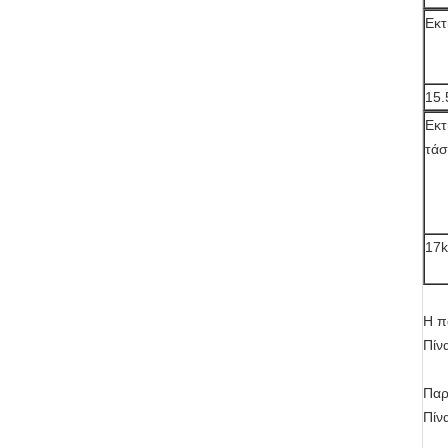
Εκτ
15.
Εκτ
τά
17
Η π
Πίν
Παρ
Πίν