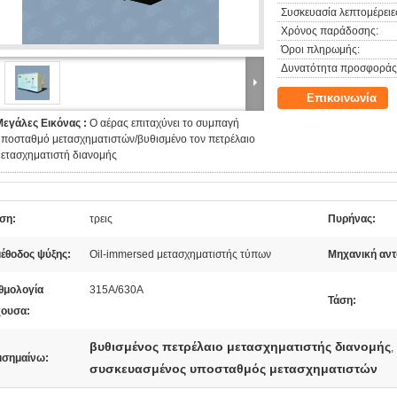
Συσκευασία λεπτομέρειε
Χρόνος παράδοσης:
Όροι πληρωμής:
Δυνατότητα προσφοράς
Επικοινωνία
Μεγάλες Εικόνας :
Ο αέρας επιταχύνει το συμπαγή
υποσταθμό μετασχηματιστών/βυθισμένο τον πετρέλαιο
ετασχηματιστή διανομής
ση:
τρεις
Πυρήνας:
μέθοδος ψύξης:
Oil-immersed μετασχηματιστής τύπων
Μηχανική αντ
θμολογία
315A/630A
Τάση:
χουσα:
βυθισμένος πετρέλαιο μετασχηματιστής διανομής
,
ισημαίνω:
συσκευασμένος υποσταθμός μετασχηματιστών