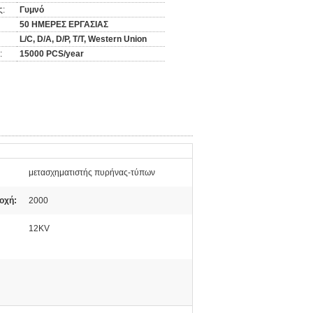
ς:
Γυμνό
50 ΗΜΕΡΕΣ ΕΡΓΑΣΙΑΣ
L/C, D/A, D/P, T/T, Western Union
:
15000 PCS/year
μετασχηματιστής πυρήνας-τύπων
οχή:
2000
12KV