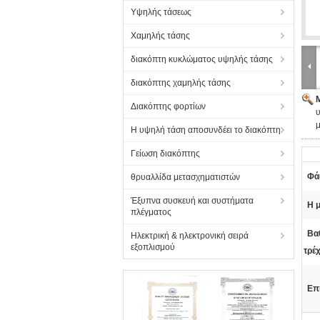
Υψηλής τάσεως
Χαμηλής τάσης
διακόπτη κυκλώματος υψηλής τάσης
διακόπτης χαμηλής τάσης
Διακόπτης φορτίων
μ
Η υψηλή τάση αποσυνδέει το διακόπτη
Γείωση διακόπτης
Φά
θρυαλλίδα μετασχηματιστών
Έξυπνα συσκευή και συστήματα
Η 
πλέγματος
Βα
Ηλεκτρική & ηλεκτρονική σειρά
εξοπλισμού
τρέ
Επ