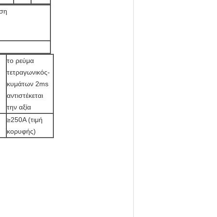
ση
το ρεύμα
τετραγωνικός-
κυμάτων 2ms
αντιστέκεται
την αξία
≥250A (τιμή
κορυφής)