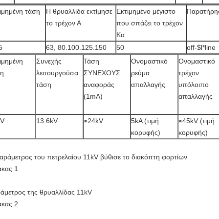
ιμημένη τάση
Η θρυαλλίδα εκτίμησε
Εκτιμημένο μέγιστο
Παρατήρη
το τρέχον Α
που σπάζει το τρέχον
Κα
5
63, 80.100.125.150
50
off-$l*line
ιμημένη
Συνεχής
Τάση
Ονομαστικό
Ονομαστικό
ση
λειτουργούσα
ΣΥΝΕΧΟΥΣ
ρεύμα
τρέχον
τάση
αναφοράς
απαλλαγής
υπόλοιπο
(1mA)
απαλλαγής
kV
13.6kV
≥24kV
5kA (τιμή
≤45kV (τιμή
κορυφής)
κορυφής)
αράμετρος του πετρελαίου 11kV βύθισε το διακόπτη φορτίων
ακας 1
άμετρος της θρυαλλίδας 11kV
ακας 2