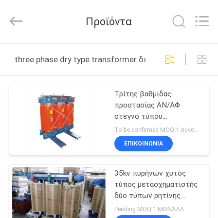
Ningbo
Tianan
(Group)
Προϊόντα
Co.,Ltd..
All
Rights
Reserved.
ΣΠΊΤΙ
three phase dry type transformer διαδικτυακή κατασκ
ΠΡΟΪΌΝΤΑ
Τρίτης βαθμίδας
προστασίας ΑΝ/ΑΦ
ΕΜΦΆΝΙΣΗ
στεγνό τύπου
VR
μετασχηματιστές για
To be confirmed MOQ:1 σύνολο
εσωτερική/εξωτερική
ΕΠΙΚΟΙΝΩΝΊΑ
εγκατάσταση
ΠΕΡΊΠΟΥ
35kv πυρήνων χυτός
ΕΜΕΊΣ
τύπος μετασχηματιστής
δύο τύπων ρητίνης
ΓΎΡΟΣ
ξηρός άνεμος
Pending MOQ:1 ΜΟΝΆΔΑ