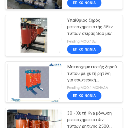
μετασχηματιστής
ΕΡΓΟΣΤΑΣΊΩΝ
ΕΠΙΚΟΙΝΩΝΊΑ
Υπαίθριος ξηρός
ΠΟΙΟΤΙΚΌΣ
μετασχηματιστής 35kv
ΈΛΕΓΧΟΣ
τύπων σειράς Scb με/AF
που δροσίζουν τον
Pending MOQ:1SET
τρόπο
ΜΑΣ
ΕΠΙΚΟΙΝΩΝΊΑ
ΕΛΆΤΕ
Μετασχηματιστής ξηρού
ΣΕ
τύπου με χυτή ρητίνη
ΕΠΑΦΉ
για εσωτερική
εγκατάσταση 11~35kV
ΜΕ
Pending MOQ:1 ΜΟΝΆΔΑ
με διάρκεια ζωής 20 έτη
ΕΠΙΚΟΙΝΩΝΊΑ
ΕΙΔΉΣΕΙΣ
30 - Χυτή Kva μόνωση
μετασχηματιστών
ΖΗΤΉΣΤΕ
τύπων ρητίνης 2500