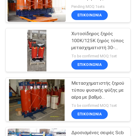
ξηρά λεπτά με χαμηλού
ΈΝΑ
Pending MOQ:1sets
θορύβου
ΕΠΙΚΟΙΝΩΝΊΑ
ΑΠΌΣΠΑΣΜΑ
Χυτοσίδηρος ξηρός
SITEMAP
100K/125K ξηρός τύπος
μετασχηματιστή 30-
10000Kva για τη διανομή
PRIVACY
To be confirmed MOQ:1set
χαμηλών απωλειών
ΕΠΙΚΟΙΝΩΝΊΑ
POLICY
Μετασχηματιστής ξηρού
τύπου φυσικής ψύξης με
αέρα με βαθμό
προστασίας
To be confirmed MOQ:1set
IP100/IP200/IP23
ΕΠΙΚΟΙΝΩΝΊΑ
Δροσισμένες σειρές Scb