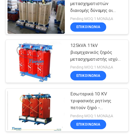
μετασχηματιστών
διανομής δύναμης οι
αέρας ξεραίνουν τους
Pending MOQ:1 ΜΟΝΆΔΑ
ηλεκτρικούς
ΕΠΙΚΟΙΝΩΝΊΑ
μετασχηματιστές τύπων
125kVA 11kV
βιομηχανικός ξηρός
μετασχηματιστής ισχύος
για σύστημα διανομής
Pending MOQ:1 ΜΟΝΆΔΑ
ενέργειας
ΕΠΙΚΟΙΝΩΝΊΑ
Εσωτερικά 10 KV
τριφασικής ρητίνης
πετούν ξηρό -
δακτυλογραφήστε το
Pending MOQ:1 ΜΟΝΆΔΑ
μετασχηματιστή
ΕΠΙΚΟΙΝΩΝΊΑ
διανομής δύναμης