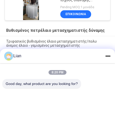
γεμάτος λάδι
Pending MOQ:1 μονάδα
ΕΠΙΚΟΙΝΩΝΊΑ
Βυθισμένος πετρέλαιο μετασχηματιστής δύναμης
Τριφασικός βυθισμένος έλαιο μετασχηματιστής/πολυ
άνεμος έλαιο - γεμισμένος μετασχηματιστής
Lian
Μετασχηματιστής ισχύος 200 kVA 33 kV με βύθιση σε
πετρέλαιο με σύνδεση Dyn11 για δίκτυα διανομής
Συμπίεστος μετασχηματιστής ισχύος ONAN που βυθίζεται σε
8:20 PM
ψυκτικό λάδι με προσαρμόσιμες επιλογές για αξιόπιστα
ηλεκτρικά δίκτυα
Good day, what product are you looking for?
Λαϊκή κατηγορία
Όλα
Συμπαγής 
Κινητός 
Υποσταθμός 
Υποσταθμός 