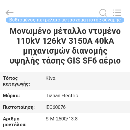
Ningbo
Tianan
(Group)
Co.,Ltd..
All
Βυθισμένος πετρέλαιο μετασχηματιστής δύναμης
Rights
Reserved.
Μονωμένο μέταλλο ντυμένο
ΣΠΊΤΙ
110kV 126kV 3150A 40kA
ΠΡΟΪΌΝΤΑ
μηχανισμών διανομής
υψηλής τάσης GIS SF6 αέριο
ΕΜΦΆΝΙΣΗ
VR
Τόπος
Κίνα
καταγωγής:
ΠΕΡΊΠΟΥ
Μάρκα:
Tianan Electric
ΕΜΕΊΣ
Πιστοποίηση:
IEC60076
Αριθμό
S-M-2500/13.8
ΓΎΡΟΣ
μοντέλου: