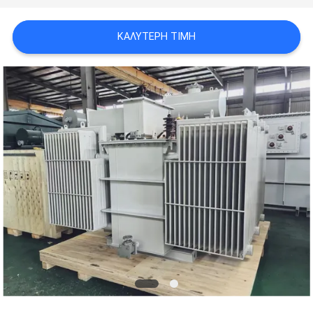
ΈΝΑ
ΚΑΛΎΤΕΡΗ ΤΙΜΉ
ΑΠΌΣΠΑΣΜΑ
SITEMAP
PRIVACY
POLICY