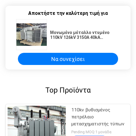
Αποκτήστε την καλύτερη τιμή για
Μονωμένο μέταλλο ντυμένο
110kV 126kV 3150A 40kA
μηχανισμών διανομής υψηλής
τάσης GIS SF6 αέριο
Να συνεχίσει
Top Προϊόντα
110kv βυθισμένος
πετρέλαιο
μετασχηματιστής τύπων
Pending MOQ:1 μονάδα