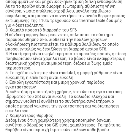
απορριμμάτων και μηχανικός-ηλεκτρική διπλή ενδασφάλιση.
Αυτό το προϊόν είναι όμορφη εξωτερική, αξιόπιστη γήινη
σύνδεση, χωρίς απώλεια στροβίλου, μεγάλο περιθώριο
ασφάλειας, και μπορεί να συναντήσει την άνοδο θερμοκρασίας
εκτιμημένης της 110% τρέχουσας και thermostable δοκιμής
για 4 δευτερόλεπτα.
3. Χαμηλό ποσοστό διαρροής του SF6
Η σύνδεση σφραγίδων μειώνεται, απλοποιεί το σύστημα
παρακολούθησης SF6, υιοθετεί την πολλών χρήσεων
ολοκλήρωση πιστοποιείται το κάθισμα βαλβίδων, το οποίο
μπορεί εντελώς να ξεριζώσει τη διαρροή αερίου SF6.
4. Η εκτίμηση είναι υψηλότερη από το ομοειδές προϊόν, η πίεση
πληθωρισμού είναι χαμηλότερη, το βάρος είναι ελαφρύτερο, η
διαστημική χρήση είναι μικρότερη, διάρκεια ζωής εμείς
περισσότερο.
5. Το σχέδιο ενότητας είναι modulat, η μορφή ρύθμισης είναι
εύκαμπτη, η επέκταση είναι εύκολη.
6. Εύκολη εγκατάσταση και μικρή χρονική περίοδος
εγκαταστάσεων
Διευθετήσιμη υποστήριξη χρήσης, έτσι ώστε η εγκατάσταση
ιδρύματος του GIS είναι εύκολη. Το καλώδιο ελέγχου και
σημάτων υιοθετεί συνθέτει το συνδετήρα συνδετήρων, ο
οποίος μπορεί να κάνει την εγκατάσταση και να διατηρήσει
ευκολότερο.
7. Χαμηλότερος θόρυβος
Δεδομένου ότι η χαμηλότερη χρησιμοποιημένη δύναμη,
συνθέτει ο θόρυβος του GIS είναι χαμηλότερος. Τα πρότυπα
θορύβου είναι περιοχή Ι κρατικών πόλεων κάθε βράδυ