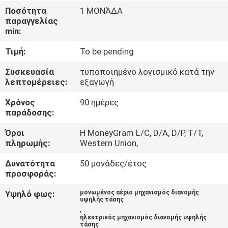
ΕΡΓΟΣΤΑΣΊΩΝ
Ποσότητα
1 ΜΟΝΆΔΑ
παραγγελίας
min:
ΠΟΙΟΤΙΚΌΣ
Τιμή:
To be pending
ΈΛΕΓΧΟΣ
Συσκευασία
τυποποιημένο λογισμικό κατά την
λεπτομέρειες:
εξαγωγή
ΜΑΣ
Χρόνος
90 ημέρες
ΕΛΆΤΕ
παράδοσης:
ΣΕ
Όροι
Η MoneyGram L/C, D/A, D/P, T/T,
ΕΠΑΦΉ
πληρωμής:
Western Union,
ΜΕ
Δυνατότητα
50 μονάδες/έτος
προσφοράς:
ΕΙΔΉΣΕΙΣ
Υψηλό φως:
μονωμένος αέριο μηχανισμός διανομής
υψηλής τάσης
,
ηλεκτρικός μηχανισμός διανομής υψηλής
ΖΗΤΉΣΤΕ
τάσης