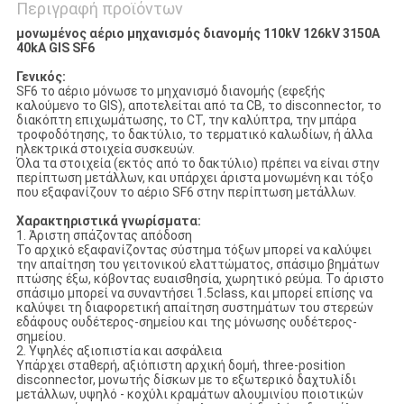
Περιγραφή προϊόντων
μονωμένος αέριο μηχανισμός διανομής 110kV 126kV 3150A
40kA GIS SF6
Γενικός:
SF6 το αέριο μόνωσε το μηχανισμό διανομής (εφεξής
καλούμενο το GIS), αποτελείται από τα CB, το disconnector, το
διακόπτη επιχωμάτωσης, το CT, την καλύπτρα, την μπάρα
τροφοδότησης, το δακτύλιο, το τερματικό καλωδίων, ή άλλα
ηλεκτρικά στοιχεία συσκευών.
Όλα τα στοιχεία (εκτός από το δακτύλιο) πρέπει να είναι στην
περίπτωση μετάλλων, και υπάρχει άριστα μονωμένη και τόξο
που εξαφανίζουν το αέριο SF6 στην περίπτωση μετάλλων.
Χαρακτηριστικά γνωρίσματα:
1. Άριστη σπάζοντας απόδοση
Το αρχικό εξαφανίζοντας σύστημα τόξων μπορεί να καλύψει
την απαίτηση του γειτονικού ελαττώματος, σπάσιμο βημάτων
πτώσης έξω, κόβοντας ευαισθησία, χωρητικό ρεύμα. Το άριστο
σπάσιμο μπορεί να συναντήσει 1.5class, και μπορεί επίσης να
καλύψει τη διαφορετική απαίτηση συστημάτων του στερεών
εδάφους ουδέτερος-σημείου και της μόνωσης ουδέτερος-
σημείου.
2. Υψηλές αξιοπιστία και ασφάλεια
Υπάρχει σταθερή, αξιόπιστη αρχική δομή, three-position
disconnector, μονωτής δίσκων με το εξωτερικό δαχτυλίδι
μετάλλων, υψηλό - κοχύλι κραμάτων αλουμινίου ποιοτικών