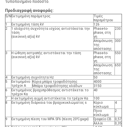
τυποποιημένο ποσοστό.
Προδιαγραφή αναφοράς:
S/N
Εκτιμημένη παράμετρος
Τιμές
παραμέτρου
1
Εκτιμημένη τάση kV
126
2
1 ελάχιστη συχνότητα ισχύος αντιστέκεται την
Phase-to-
230
τάση
phase, στη
(εικονική αξία) kV
γη
Απομόνωση
300
της
απόστασης
3
Η ώθηση αστραπής αντιστέκεται την τάση
Phase-to-
550
(εικονική αξία) kV
phase, στη
γη
Απομόνωση
650
της
απόστασης
4
Εκτιμημένη συχνότητα Hz
50
5
Εκτιμημένο
Κύρια μπάρα τροφοδότησης
4000
τρέχον Α
Μπάρα τροφοδότησης κλάδων
3150
6
Εκτιμημένος βραχυπρόθεσμος αντιστέκεται το
40
τρέχον Κα
7
Η εκτιμημένη αιχμή αντιστέκεται το τρέχον Κα
100
8
Εκτιμημένη διάρκεια του βραχυκυκλώματος s
Κύριο
4
κύκλωμα
Γήινο
2
κύκλωμα
9
Εκτιμημένη πίεση του MPA SF6 (πίεση 20℃gage)
Γραφείο CB
0,57
Άλλοι
0,35