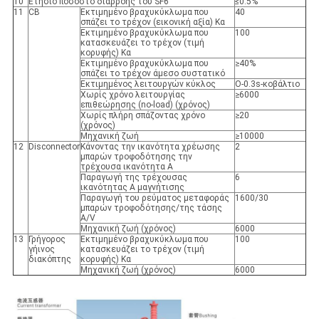
10
Ετήσιο ποσοστό διαρροής του SF6
≤0.5%
11
CB
Εκτιμημένο βραχυκύκλωμα που
40
σπάζει το τρέχον (εικονική αξία) Κα
Εκτιμημένο βραχυκύκλωμα που
100
κατασκευάζει το τρέχον (τιμή
κορυφής) Κα
Εκτιμημένο βραχυκύκλωμα που
≥40%
σπάζει το τρέχον άμεσο συστατικό
Εκτιμημένος λειτουργών κύκλος
Ο-0.3s-κοβάλτιο
Χωρίς χρόνο λειτουργίας
≥6000
επιθεώρησης (no-load) (χρόνος)
Χωρίς πλήρη σπάζοντας χρόνο
≥20
(χρόνος)
Μηχανική ζωή
≥10000
12
Disconnector
Κάνοντας την ικανότητα χρέωσης
2
μπαρών τροφοδότησης την
τρέχουσα ικανότητα Α
Παραγωγή της τρέχουσας
6
ικανότητας Α μαγνήτισης
Παραγωγή του ρεύματος μεταφοράς
1600/30
μπαρών τροφοδότησης/της τάσης
A/V
Μηχανική ζωή (χρόνος)
6000
13
Γρήγορος
Εκτιμημένο βραχυκύκλωμα που
100
γήινος
κατασκευάζει το τρέχον (τιμή
διακόπτης
κορυφής) Κα
Μηχανική ζωή (χρόνος)
6000