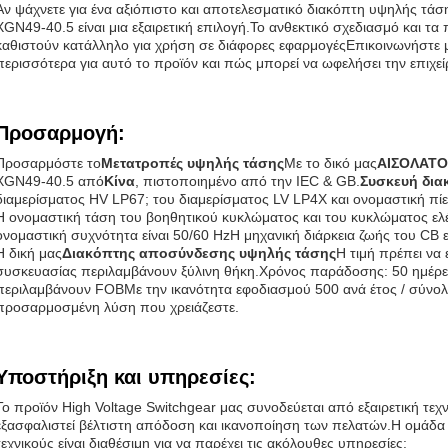
Αν ψάχνετε για ένα αξιόπιστο και αποτελεσματικό διακόπτη υψηλής τά
XGN49-40.5 είναι μια εξαιρετική επιλογή.Το ανθεκτικό σχεδιασμό και τα
καθιστούν κατάλληλο για χρήση σε διάφορες εφαρμογέςΕπικοινωνήστε μ
περισσότερα για αυτό το προϊόν και πώς μπορεί να ωφελήσει την επιχε
Προσαρμογή:
Προσαρμόστε το
Μετατροπές υψηλής τάσης
Με το δικό μας
ΑΙΣΟΛΑΤΟ
XGN49-40.5 από
Κίνα
, πιστοποιημένο από την IEC & GB.
Συσκευή δια
διαμερίσματος HV LP67; του διαμερίσματος LV LP4X και ονομαστική πίε
Η ονομαστική τάση του βοηθητικού κυκλώματος και του κυκλώματος ελέ
ονομαστική συχνότητα είναι 50/60 HzΗ μηχανική διάρκεια ζωής του CB ε
Η δική μας
Διακόπτης αποσύνδεσης υψηλής τάσης
Η τιμή πρέπει να 
συσκευασίας περιλαμβάνουν ξύλινη θήκη.Χρόνος παράδοσης: 50 ημέρες
περιλαμβάνουν FOBΜε την ικανότητα εφοδιασμού 500 ανά έτος / σύνολο
προσαρμοσμένη λύση που χρειάζεστε.
Υποστήριξη και υπηρεσίες:
Το προϊόν High Voltage Switchgear μας συνοδεύεται από εξαιρετική τεχν
εξασφαλιστεί βέλτιστη απόδοση και ικανοποίηση των πελατών.Η ομάδα 
τεχνικούς είναι διαθέσιμη για να παρέχει τις ακόλουθες υπηρεσίες: