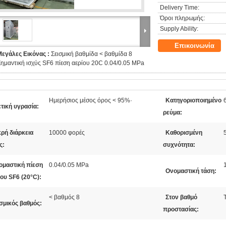
Delivery Time:
Όροι πληρωμής:
Supply Ability:
Επικοινωνία
Μεγάλες Εικόνας :
Σεισμική βαθμίδα < βαθμίδα 8
ημαντική ισχύς SF6 πίεση αερίου 20C 0.04/0.05 MPa
Ημερήσιος μέσος όρος < 95%·
Κατηγοριοποιημένο
τική υγρασία:
ρεύμα:
ρή διάρκεια
10000 φορές
Καθορισμένη
ς:
συχνότητα:
ομαστική πίεση
0.04/0.05 MPa
Ονομαστική τάση:
ίου SF6 (20°C):
< βαθμός 8
Στον βαθμό
σμικός βαθμός:
προστασίας: