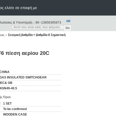
ας ελάτε σε επαφή με
Πωλήσεις & Υποστήριξη：
86--13858385873
Go
εως
Σεισμική βαθμίδα < βαθμίδα 8 Σημαντική
F6 πίεση αερίου 20C
CHINA
GAS INSULATED SWITCHGEAR
IEC& GB
XGN49-40.5
ς Όροι:
:
1 SET
To be confirmed
WOODEN CASE