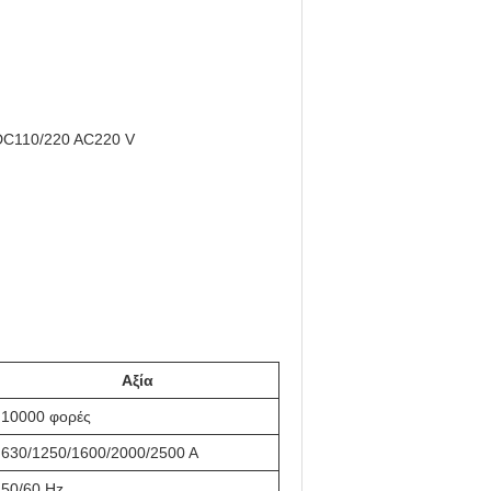
 DC110/220 AC220 V
Αξία
10000 φορές
630/1250/1600/2000/2500 Α
50/60 Hz