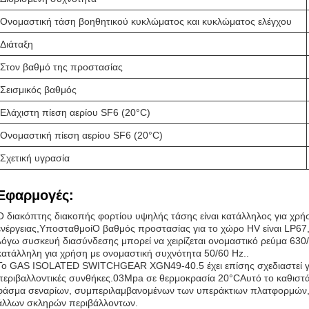
Ονομαστική τάση βοηθητικού κυκλώματος και κυκλώματος ελέγχου
Διάταξη
Στον βαθμό της προστασίας
Σεισμικός βαθμός
Ελάχιστη πίεση αερίου SF6 (20°C)
Ονομαστική πίεση αερίου SF6 (20°C)
Σχετική υγρασία
Εφαρμογές:
Ο διακόπτης διακοπής φορτίου υψηλής τάσης είναι κατάλληλος για χρή
ενέργειας,ΥποσταθμοίΟ βαθμός προστασίας για το χώρο HV είναι LP67, 
λόγω συσκευή διασύνδεσης μπορεί να χειρίζεται ονομαστικό ρεύμα 630/
κατάλληλη για χρήση με ονομαστική συχνότητα 50/60 Hz..
Το GAS ISOLATED SWITCHGEAR XGN49-40.5 έχει επίσης σχεδιαστεί για
περιβαλλοντικές συνθήκες.03Mpa σε θερμοκρασία 20°CΑυτό το καθιστά
φάσμα σεναρίων, συμπεριλαμβανομένων των υπεράκτιων πλατφορμών, 
άλλων σκληρών περιβάλλοντων.