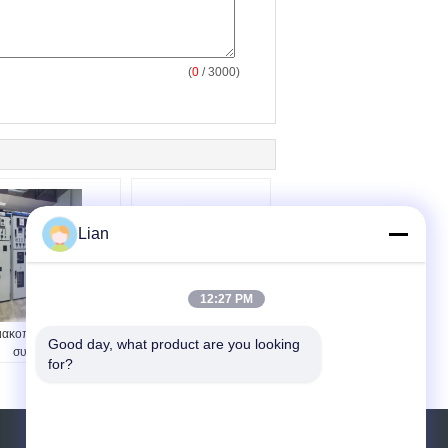
(
0
/ 3000)
Lian
26kv το υβριδικό GIS
XGN49 Μετατροπές
12:27 PM
υψηλής τάσης αέριο
υψηλής τάσης / 33kV
ιακοπτών μόνωσε τις
1250A GIS SF6
Good day, what product are you looking 
συνδυασμένες
Μετατροπές με μόνωση
for?
συσκευές
αερίου