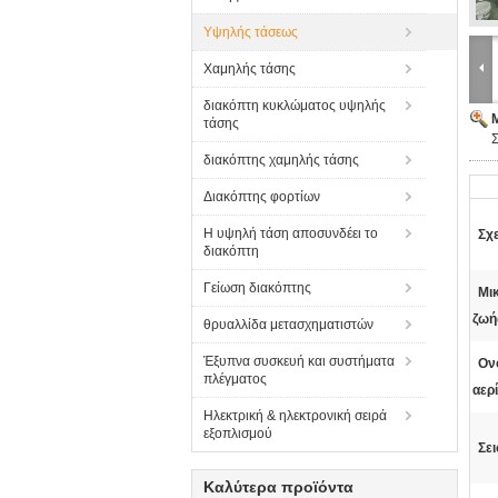
Υψηλής τάσεως
Χαμηλής τάσης
διακόπτη κυκλώματος υψηλής
τάσης
Σ
διακόπτης χαμηλής τάσης
Διακόπτης φορτίων
Η υψηλή τάση αποσυνδέει το
Σχε
διακόπτη
Γείωση διακόπτης
Μικ
ζωή
θρυαλλίδα μετασχηματιστών
Έξυπνα συσκευή και συστήματα
Ον
πλέγματος
αερ
Ηλεκτρική & ηλεκτρονική σειρά
εξοπλισμού
Σει
Καλύτερα προϊόντα