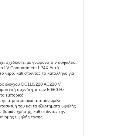
ει σχεδιαστεί με γνώμονα την ασφάλεια,
 το LV Compartment LP4X.Αυτό
το νερό, καθιστώντας το κατάλληλο για
τος ελέγχου DC110/220 AC220 V,
ομαστική συχνότητα των 50/60 Hz
στο εμπορικό.
τάσης ατμοσφαιρικά απομονωμένη
κατασκευή του και τα εξαρτήματα υψηλής
ης βαριάς χρήσης, καθιστώντας την
διανομής υψηλής τάσης.