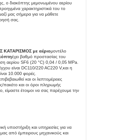
σης, ο διακόπτης μεμονωμένου αερίου
 προηγμένα χαρακτηριστικά του το
αζί μας σήμερα για να μάθετε
ίρησή σας.
Σ ΚΑΤΑΡΙΣΜΟΣ με αέριο
μοντέλο
κόπτη
έχει βαθμό προστασίας του
ση αερίου SF6 (20 °C) 0,04 / 0,05 MPa.
γχου είναι DC110/220 AC220 V,και η
ίναι 10.000 φορές.
επιβεβαιωθεί και οι λεπτομέρειες
/πακέτο και οι όροι πληρωμής
, είμαστε έτοιμοι να σας παρέχουμε την
ική υποστήριξη και υπηρεσίες για να
μας από έμπειρους μηχανικούς και