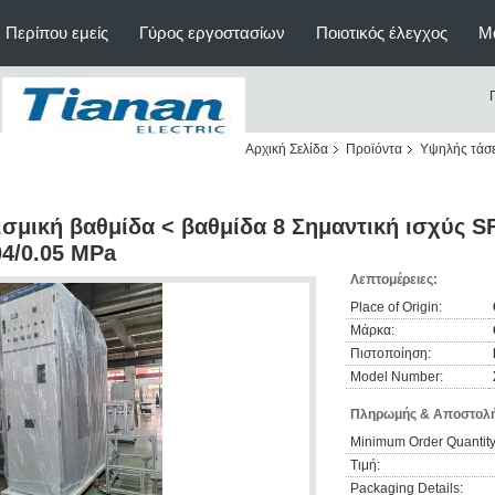
Περίπου εμείς
Γύρος εργοστασίων
Ποιοτικός έλεγχος
Μ
Αρχική Σελίδα
Προϊόντα
Υψηλής τάσ
ισμική βαθμίδα < βαθμίδα 8 Σημαντική ισχύς S
04/0.05 MPa
Λεπτομέρειες:
Place of Origin:
Μάρκα:
Πιστοποίηση:
Model Number:
Πληρωμής & Αποστολή
Minimum Order Quantity
Τιμή:
Packaging Details: