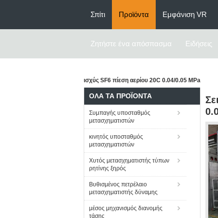
Σπίτι
Προϊόντα
Εμφάνιση VR
Ζητήστε ένα απόσπασμα
Ειδήσεις
ισχύς SF6 πίεση αερίου 20C 0.04/0.05 MPa
ΌΛΑ ΤΑ ΠΡΟΪΌΝΤΑ
Σε
0.
Συμπαγής υποσταθμός
μετασχηματιστών
κινητός υποσταθμός
μετασχηματιστών
Χυτός μετασχηματιστής τύπων
ρητίνης ξηρός
Βυθισμένος πετρέλαιο
μετασχηματιστής δύναμης
μέσος μηχανισμός διανομής
τάσης