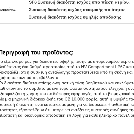
SF6 Συσκευή διακόπτη ισχύος υπό πίεση αερίου
,
Συσκευή διακόπτη ισχύος σεισμικής ποιότητας
ισημαίνω:
,
Συσκευή διακόπτη ισχύος υψηλής απόδοσης
Περιγραφή του προϊόντος:
Το εξοπλισμό μας για διακόπτες υψηλής τάσης με απομονωμένο αέριο έχ
διαθέτοντας ένα βαθμό προστασίας από το HV Compartment LP67 και
διασφαλίζει ότι η συσκευή ανταλλαγής προστατεύεται από τη σκόνη και 
χρήση σε σκληρά περιβάλλοντα.
Το διακόπτη διαθέτει επίσης ονομαστική τάση βοηθητικού και κυκλώμα
καθιστώντας το συμβατό με ένα ευρύ φάσμα συστημάτων ελέγχου.η ον
εξασφαλίζει τη χρήση του σε διάφορες εφαρμογές, από το βιομηχανικό 
Με μια μηχανική διάρκεια ζωής του CB 10.000 φορές, αυτή η υψηλής 
συσκευή διακόπτη είναι κατασκευασμένη για να διαρκέσει.Η ανθεκτική 
ποιότητας εξασφαλίζουν ότι μπορεί να αντέξει τις αυστηρές συνθήκες τ
αξιόπιστη και οικονομικά αποδοτική επιλογή για κάθε ηλεκτρικό πάνελ 