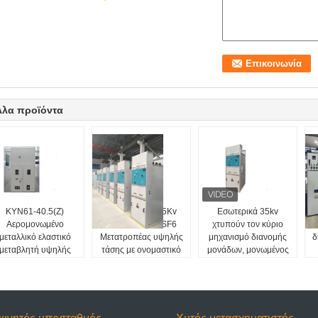
λλα προϊόντα
KYN61-40.5(Z)
33Kv/36Kv/40.5Kv
Εσωτερικά 35kv
1
Αερομονωμένο
Αεριομόλυτος SF6
χτυπούν τον κύριο
μεταλλικό ελαστικό
Μετατροπέας υψηλής
μηχανισμό διανομής
δ
μεταβλητή υψηλής
τάσης με ονομαστικό
μονάδων, μονωμένος
τάσης
ρεύμα 630A
αέριο μηχανισμός
Μετατροπέας
διανομής GIS Sf6
εσωτερικού RMU