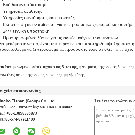
Βοήθεια εγκατάστασης
Υπηρεσίες ανάθεσης
Υπηρεσίες συντήρησης και επισκευής
Εκπαίδευση και εκπαίδευση για το προσωπικό χειρισμού και συντήρ
24/7 τεχνική υποστήριξη
Προσαρμοσμένες λύσεις για τις ειδικές ανάγκες των πελατών
Δεσμευόμαστε να παρέχουμε υπηρεσίες και υποστήριξη υψηλής ποιότητ
προσπαθούμε να ξεπεράσουμε τις προσδοκίες τους σε όλες τις πτυχές 
,
τικέτα:
μονωμένος αέριο μηχανισμός διανομής
ηλεκτρικός μηχανισμός διανομής
ονωμένος αέριο μηχανισμός διανομής υψηλής τάσης
οιχεία επικοινωνίας
ingbo Tianan (Group) Co.,Ltd.
Στείλετε το ερώτημά 
πεύθυνος Επικοινωνίας:
Ms. Lian Huanhuan
ηλ.::
+86-13858385873
αξ:
86-574-87911400