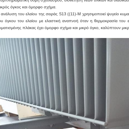
Συμπληρωματική δομή σχεδιασμού, υιοθέτηση νέων υλικών και διαδικασ
Μικρός όγκος και όμορφο σχήμα.
 ανάλυση του ελαίου της σειράς S13 ((11)-M χρησιμοποιεί ψυγείο κυμα
ου όγκου του ελαίου με ελαστική αναπνοή όταν η θερμοκρασία του ε
υματισμένης πλάκας έχει όμορφο σχήμα και μικρό όγκο, καλύπτουν μικ