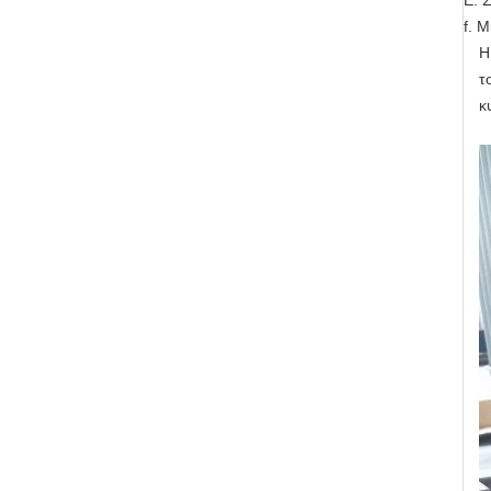
Ε. 
f. 
Η
τ
κ