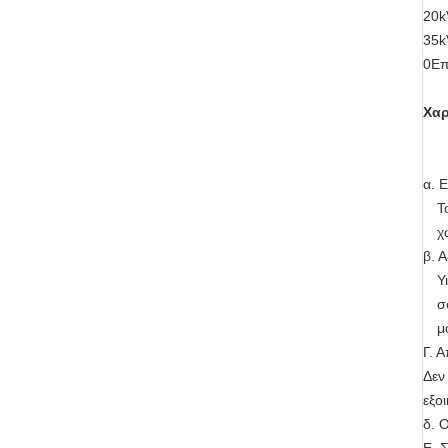
20k
35k
0Επ
Χαρ
α. 
Τ
χ
β. 
Υ
σ
μ
Γ. 
Δεν
εξο
δ. 