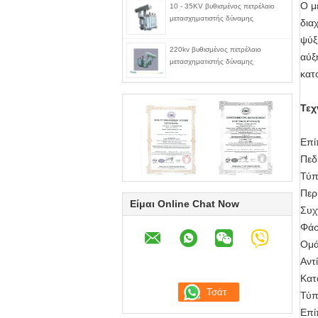
Ο μ
10 - 35KV βυθισμένος πετρέλαιο
μετασχηματιστής δύναμης
δια
ψύξ
220kv βυθισμένος πετρέλαιο
αύξ
μετασχηματιστής δύναμης
κατ
Τεχ
Επί
Πεδ
Τύπ
Περ
Είμαι Online Chat Now
Συχ
Φάσ
Ομά
Αντ
Κατ
Τύπ
Επί