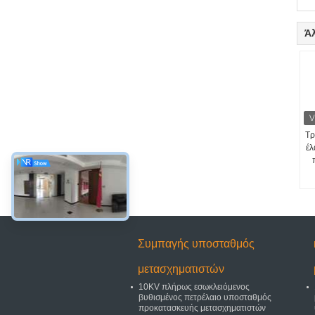
Ά
Τρ
έλ
Συμπαγής υποσταθμός
μετασχηματιστών
10KV πλήρως εσωκλειόμενος
βυθισμένος πετρέλαιο υποσταθμός
προκατασκευής μετασχηματιστών