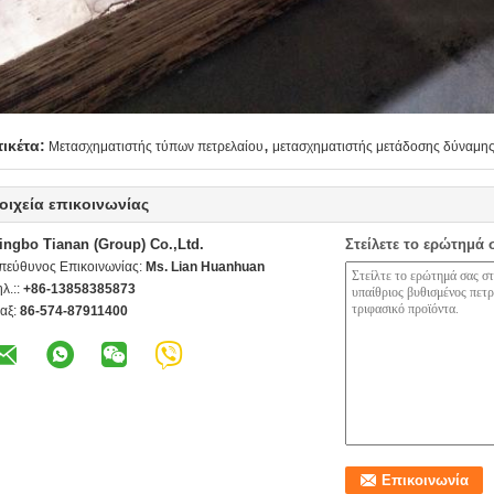
,
τικέτα:
Μετασχηματιστής τύπων πετρελαίου
μετασχηματιστής μετάδοσης δύναμη
οιχεία επικοινωνίας
ingbo Tianan (Group) Co.,Ltd.
Στείλετε το ερώτημά 
πεύθυνος Επικοινωνίας:
Ms. Lian Huanhuan
ηλ.::
+86-13858385873
αξ:
86-574-87911400