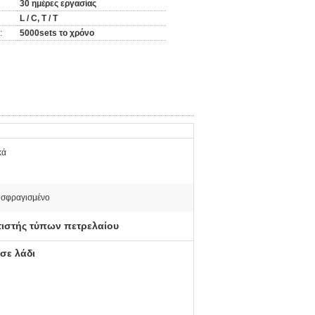
30 ημέρες εργασίας
L / C, T / T
:
5000sets το χρόνο
κά
σφραγισμένο
ιστής τύπων πετρελαίου
σε λάδι