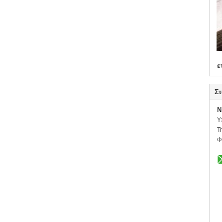
ε
Στ
N
Υ
Τ
Φ