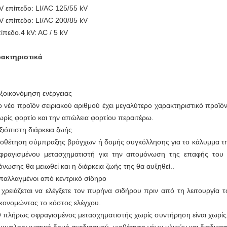
V επίπεδο: LI/AC 125/55 kV
V επίπεδο: LI/AC 200/85 kV
ίπεδο.4 kV: AC / 5 kV
ακτηριστικά
Εξοικονόμηση ενέργειας
ο νέο προϊόν σειριακού αριθμού έχει μεγαλύτερο χαρακτηριστικό προϊόν
ωρίς φορτίο και την απώλεια φορτίου περαιτέρω.
Αξιόπιστη διάρκεια ζωής.
ιοθέτηση σύμπραξης βρόγχων ή δομής συγκόλλησης για το κάλυμμα τη
φραγισμένου μετασχηματιστή για την απομόνωση της επαφής του 
όνωσης θα μειωθεί και η διάρκεια ζωής της θα αυξηθεί..
Απαλλαγμένοι από κεντρικό σίδηρο
 χρειάζεται να ελέγξετε τον πυρήνα σιδήρου πριν από τη λειτουργία
ικονομώντας το κόστος ελέγχου.
Ο πλήρως σφραγισμένος μετασχηματιστής χωρίς συντήρηση είναι χωρί