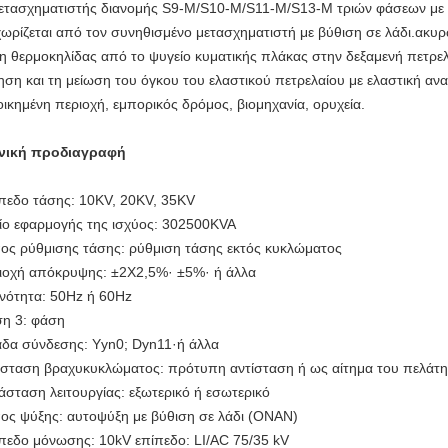
ετασχηματιστής διανομής S9-M/S10-M/S11-M/S13-M τριών φάσεων με 
χωρίζεται από τον συνηθισμένο μετασχηματιστή με βύθιση σε λάδι.ακυρ
η θερμοκηλίδας από το ψυγείο κυματικής πλάκας στην δεξαμενή πετρελα
ηση και τη μείωση του όγκου του ελαστικού πετρελαίου με ελαστική αν
οικημένη περιοχή, εμπορικός δρόμος, βιομηχανία, ορυχεία.
νική προδιαγραφή
πεδο τάσης: 10KV, 20KV, 35KV
ίο εφαρμογής της ισχύος: 302500KVA
ος ρύθμισης τάσης: ρύθμιση τάσης εκτός κυκλώματος
ιοχή απόκρυψης: ±2X2,5%· ±5%· ή άλλα
νότητα: 50Hz ή 60Hz
η 3: φάση
δα σύνδεσης: Yyn0; Dyn11·ή άλλα
ίσταση βραχυκυκλώματος: πρότυπη αντίσταση ή ως αίτημα του πελάτη
άσταση λειτουργίας: εξωτερικό ή εσωτερικό
ος ψύξης: αυτοψύξη με βύθιση σε λάδι (ONAN)
πεδο μόνωσης: 10kV επίπεδο: LI/AC 75/35 kV