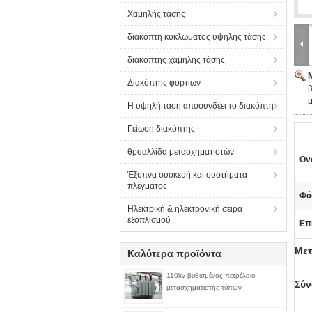
Χαμηλής τάσης
διακόπτη κυκλώματος υψηλής τάσης
διακόπτης χαμηλής τάσης
Διακόπτης φορτίων
β
μ
Η υψηλή τάση αποσυνδέει το διακόπτη
Γείωση διακόπτης
θρυαλλίδα μετασχηματιστών
Ον
Έξυπνα συσκευή και συστήματα
πλέγματος
Φά
Ηλεκτρική & ηλεκτρονική σειρά
εξοπλισμού
Επ
Μετ
Καλύτερα προϊόντα
110kv βυθισμένος πετρέλαιο
Σύ
μετασχηματιστής τύπων