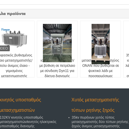
λλα προϊόντα
ιφασικός βυθισμένος
Μετασχηματιστής
Συμπίεστος
3
αιο μετασχηματιστής/
ισχύος 200 kVA 33 kV
μετασχηματιστής ισχύος
ι
πολυ άνεμος έλαιο -
με βύθιση σε πετρέλαιο
ONAN που βυθίζεται σε
λά
γεμισμένος
με σύνδεση Dyn11 για
ψυκτικό λάδι με
μετασχηματιστής
δίκτυα διανομής
προσαρμόσιμες
σ
επιλογές για αξιόπιστα
ηλεκτρικά δίκτυα
κινητός υποσταθμός
Χυτός μετασχηματιστής
μετασχηματιστών
τύπων ρητίνης ξηρός
132KV κινητός υποσταθμός
35kv πυρήνων χυτός τύπος
μετασχηματιστών/κινητός ηλεκτρικός
μετασχηματιστής δύο τύπων ρητίνης
υποσταθμός διανομής
ξηρός άνεμος μετασχηματιστής