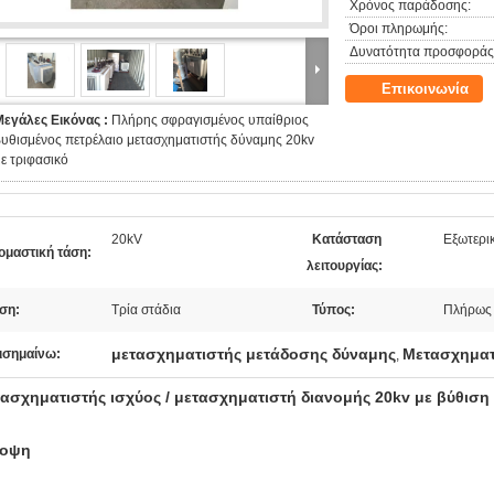
Χρόνος παράδοσης:
Όροι πληρωμής:
Δυνατότητα προσφοράς
Επικοινωνία
Μεγάλες Εικόνας :
Πλήρης σφραγισμένος υπαίθριος
υθισμένος πετρέλαιο μετασχηματιστής δύναμης 20kv
ε τριφασικό
20kV
Κατάσταση
Εξωτερι
ομαστική τάση:
λειτουργίας:
ση:
Τρία στάδια
Τύπος:
Πλήρως 
μετασχηματιστής μετάδοσης δύναμης
Μετασχηματ
ισημαίνω:
,
ασχηματιστής ισχύος / μετασχηματιστή διανομής 20kv με βύθιση 
νοψη