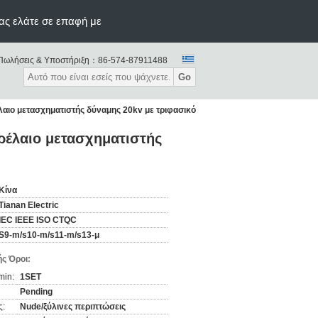
ας ελάτε σε επαφή με
Πωλήσεις & Υποστήριξη：
86-574-87911488
Go
αιο μετασχηματιστής δύναμης 20kv με τριφασικό
ρέλαιο μετασχηματιστής
Κίνα
Tianan Electric
IEC IEEE ISO CTQC
S9-m/s10-m/s11-m/s13-μ
ς Όροι:
min:
1SET
Pending
ς:
Nude/ξύλινες περιπτώσεις