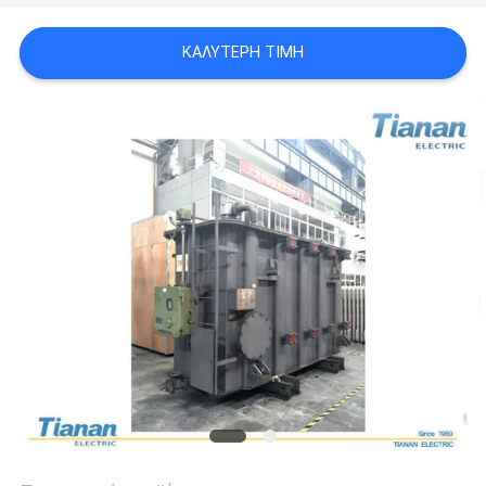
ΈΝΑ
ΚΑΛΎΤΕΡΗ ΤΙΜΉ
ΑΠΌΣΠΑΣΜΑ
SITEMAP
PRIVACY
POLICY