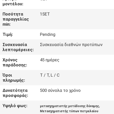
ΕΡΓΟΣΤΑΣΊΩΝ
μοντέλου:
Ποσότητα
1SET
ΠΟΙΟΤΙΚΌΣ
παραγγελίας
min:
ΈΛΕΓΧΟΣ
Τιμή:
Pending
ΜΑΣ
Συσκευασία
Συσκευασία διεθνών προτύπων
λεπτομέρειες:
ΕΛΆΤΕ
Χρόνος
45 ημέρες
ΣΕ
παράδοσης:
ΕΠΑΦΉ
Όροι
T / T, L / C
ΜΕ
πληρωμής:
Δυνατότητα
500 σύνολα το χρόνο
ΕΙΔΉΣΕΙΣ
προσφοράς:
Υψηλό φως:
,
μετασχηματιστής μετάδοσης δύναμης
ΖΗΤΉΣΤΕ
Μετασχηματιστής τύπων πετρελαίου