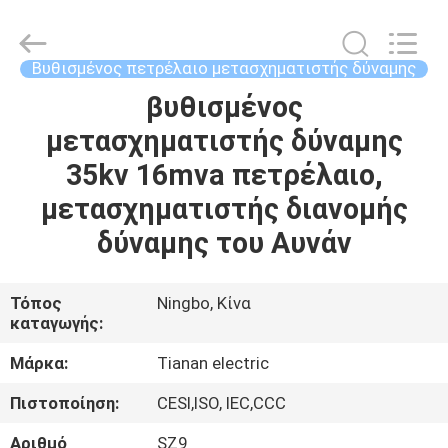
Ningbo
Tianan
(Group)
Co.,Ltd..
All
Βυθισμένος πετρέλαιο μετασχηματιστής δύναμης
Rights
Reserved.
βυθισμένος
ΣΠΊΤΙ
μετασχηματιστής δύναμης
ΠΡΟΪΌΝΤΑ
35kv 16mva πετρέλαιο,
μετασχηματιστής διανομής
ΕΜΦΆΝΙΣΗ
δύναμης του Αυνάν
VR
Τόπος
Ningbo, Κίνα
καταγωγής:
ΠΕΡΊΠΟΥ
ΕΜΕΊΣ
Μάρκα:
Tianan electric
Πιστοποίηση:
CESI,ISO, IEC,CCC
ΓΎΡΟΣ
Αριθμό
SZ9