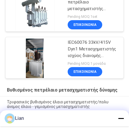
πετρέλαιο
μετασχηματιστής
δύναμης
Pending MOQ:1set
ΕΠΙΚΟΙΝΩΝΊΑ
IEC60076 33kV/415V
Dyn1 Μετασχηματιστής
ισχύος διανομής
γεμάτος λάδι
Pending MOQ:1 μονάδα
ΕΠΙΚΟΙΝΩΝΊΑ
Βυθισμένος πετρέλαιο μετασχηματιστής δύναμης
Τριφασικός βυθισμένος έλαιο μετασχηματιστής/πολυ
άνεμος έλαιο - γεμισμένος μετασχηματιστής
Lian
Μετασχηματιστής ισχύος 200 kVA 33 kV με βύθιση σε
πετρέλαιο με σύνδεση Dyn11 για δίκτυα διανομής