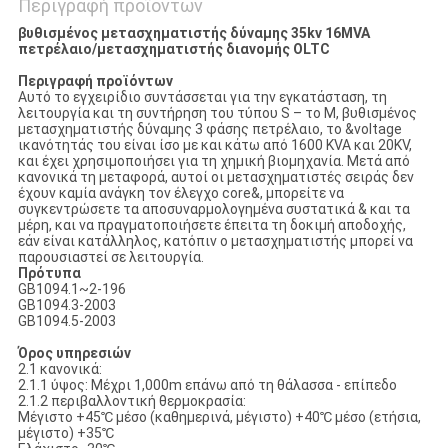
Περιγραφή προϊόντων
βυθισμένος μετασχηματιστής δύναμης 35kv 16MVA
πετρέλαιο/μετασχηματιστής διανομής OLTC
Περιγραφή προϊόντων
Αυτό το εγχειρίδιο συντάσσεται για την εγκατάσταση, τη
λειτουργία και τη συντήρηση του τύπου S – το Μ, βυθισμένος
μετασχηματιστής δύναμης 3 φάσης πετρέλαιο, το &voltage
ικανότητάς του είναι ίσο με και κάτω από 1600 KVA και 20KV,
και έχει χρησιμοποιήσει για τη χημική βιομηχανία. Μετά από
κανονικά τη μεταφορά, αυτοί οι μετασχηματιστές σειράς δεν
έχουν καμία ανάγκη τον έλεγχο core&, μπορείτε να
συγκεντρώσετε τα αποσυναρμολογημένα συστατικά & και τα
μέρη, και να πραγματοποιήσετε έπειτα τη δοκιμή αποδοχής,
εάν είναι κατάλληλος, κατόπιν ο μετασχηματιστής μπορεί να
παρουσιαστεί σε λειτουργία.
Πρότυπα
GB1094.1~2-196
GB1094.3-2003
GB1094.5-2003
Όρος υπηρεσιών
2.1 κανονικά:
2.1.1 ύψος: Μέχρι 1,000m επάνω από τη θάλασσα - επίπεδο
2.1.2 περιβαλλοντική θερμοκρασία:
Μέγιστο +45℃ μέσο (καθημερινά, μέγιστο) +40℃ μέσο (ετήσια,
μέγιστο) +35℃