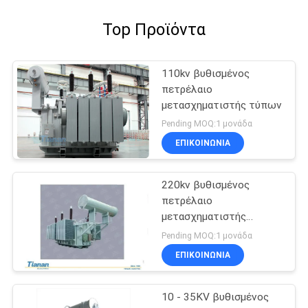
Top Προϊόντα
110kv βυθισμένος
πετρέλαιο
μετασχηματιστής τύπων
Pending MOQ:1 μονάδα
ΕΠΙΚΟΙΝΩΝΊΑ
220kv βυθισμένος
πετρέλαιο
μετασχηματιστής
δύναμης
Pending MOQ:1 μονάδα
ΕΠΙΚΟΙΝΩΝΊΑ
10 - 35KV βυθισμένος