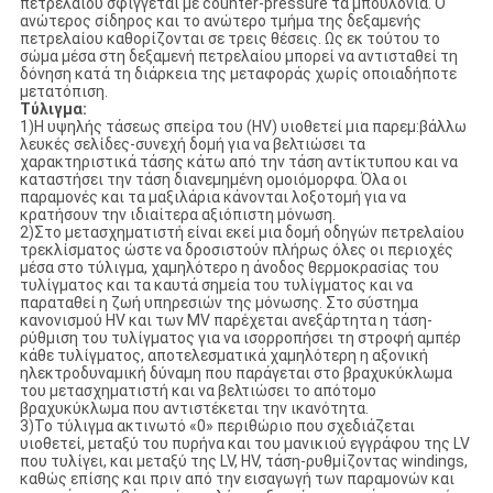
πετρελαίου σφίγγεται με counter-pressure τα μπουλόνια. Ο
ανώτερος σίδηρος και το ανώτερο τμήμα της δεξαμενής
πετρελαίου καθορίζονται σε τρεις θέσεις. Ως εκ τούτου το
σώμα μέσα στη δεξαμενή πετρελαίου μπορεί να αντισταθεί τη
δόνηση κατά τη διάρκεια της μεταφοράς χωρίς οποιαδήποτε
μετατόπιση.
Τύλιγμα:
1)Η υψηλής τάσεως σπείρα του (HV) υιοθετεί μια παρεμ:βάλλω
λευκές σελίδες-συνεχή δομή για να βελτιώσει τα
χαρακτηριστικά τάσης κάτω από την τάση αντίκτυπου και να
καταστήσει την τάση διανεμημένη ομοιόμορφα. Όλα οι
παραμονές και τα μαξιλάρια κάνονται λοξοτομή για να
κρατήσουν την ιδιαίτερα αξιόπιστη μόνωση.
2)Στο μετασχηματιστή είναι εκεί μια δομή οδηγών πετρελαίου
τρεκλίσματος ώστε να δροσιστούν πλήρως όλες οι περιοχές
μέσα στο τύλιγμα, χαμηλότερο η άνοδος θερμοκρασίας του
τυλίγματος και τα καυτά σημεία του τυλίγματος και να
παραταθεί η ζωή υπηρεσιών της μόνωσης. Στο σύστημα
κανονισμού HV και των MV παρέχεται ανεξάρτητα η τάση-
ρύθμιση του τυλίγματος για να ισορροπήσει τη στροφή αμπέρ
κάθε τυλίγματος, αποτελεσματικά χαμηλότερη η αξονική
ηλεκτροδυναμική δύναμη που παράγεται στο βραχυκύκλωμα
του μετασχηματιστή και να βελτιώσει το απότομο
βραχυκύκλωμα που αντιστέκεται την ικανότητα.
3)Το τύλιγμα ακτινωτό «0» περιθώριο που σχεδιάζεται
υιοθετεί, μεταξύ του πυρήνα και του μανικιού εγγράφου της LV
που τυλίγει, και μεταξύ της LV, HV, τάση-ρυθμίζοντας windings,
καθώς επίσης και πριν από την εισαγωγή των παραμονών και