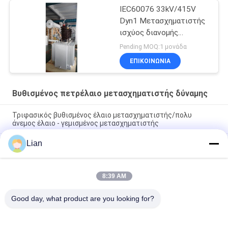
IEC60076 33kV/415V
Dyn1 Μετασχηματιστής
ισχύος διανομής
γεμάτος λάδι
Pending MOQ:1 μονάδα
ΕΠΙΚΟΙΝΩΝΊΑ
Βυθισμένος πετρέλαιο μετασχηματιστής δύναμης
Τριφασικός βυθισμένος έλαιο μετασχηματιστής/πολυ
άνεμος έλαιο - γεμισμένος μετασχηματιστής
Lian
Μετασχηματιστής ισχύος 200 kVA 33 kV με βύθιση σε
πετρέλαιο με σύνδεση Dyn11 για δίκτυα διανομής
Συμπίεστος μετασχηματιστής ισχύος ONAN που βυθίζεται σε
8:39 AM
ψυκτικό λάδι με προσαρμόσιμες επιλογές για αξιόπιστα
ηλεκτρικά δίκτυα
Good day, what product are you looking for?
Λαϊκή κατηγορία
Όλα