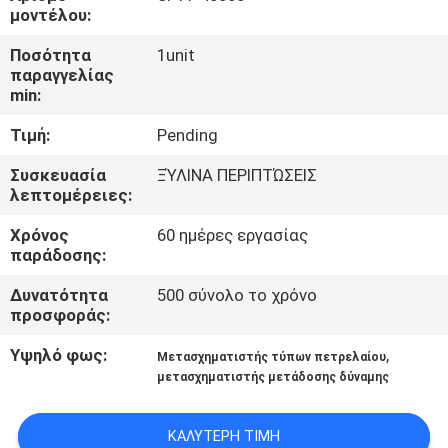
ΕΡΓΟΣΤΑΣΊΩΝ
μοντέλου:
Ποσότητα
1unit
ΠΟΙΟΤΙΚΌΣ
παραγγελίας
min:
ΈΛΕΓΧΟΣ
Τιμή:
Pending
ΜΑΣ
Συσκευασία
ΞΎΛΙΝΑ ΠΕΡΙΠΤΏΣΕΙΣ
λεπτομέρειες:
ΕΛΆΤΕ
Χρόνος
60 ημέρες εργασίας
ΣΕ
παράδοσης:
ΕΠΑΦΉ
Δυνατότητα
500 σύνολο το χρόνο
ΜΕ
προσφοράς:
Υψηλό φως:
,
Μετασχηματιστής τύπων πετρελαίου
ΕΙΔΉΣΕΙΣ
μετασχηματιστής μετάδοσης δύναμης
ΖΗΤΉΣΤΕ
ΚΑΛΎΤΕΡΗ ΤΙΜΉ