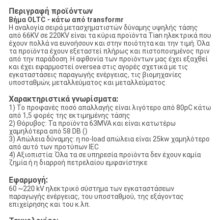
Περιγραφή προϊόντων
Βήμα OLTC - κάτω από transformr
Η αναλογία σειρά μετασχηματιστών δύναμης υψηλής τάσης
από 66KV σε 220KV είναι τα κύρια προϊόντα Tian ηλεκτρικά που
έχουν πολλά να ευνοήσουν και στην ποιότητα και την τιμή. Όλα
τα προϊόντα έχουν εξεταστεί πλήρως και πιστοποιημένος πριν
από την παράδοση. Η αφθονία των προϊόντων μας έχει εξαχθεί
και έχει εφαρμοστεί oversea στις αγορές σχετικά με τις
εγκαταστάσεις παραγωγής ενέργειας, τις βιομηχανίες
υποσταθμών, μεταλλεύματος και μεταλλεύματος.
Χαρακτηριστικά γνωρίσματα:
1) Το προφανές ποσό απαλλαγής είναι λιγότερο από 80pC κάτω
από 1,5 φορές της εκτιμημένης τάσης
2) Θόρυβος: Τα προϊόντα 63MVA και είναι κατωτέρω
χαμηλότερα από 58 DB ()
3) Απώλεια δύναμης: η no-load απώλεια είναι 25kw χαμηλότερο
από αυτό των προτύπων IEC
4) Αξιοπιστία: Όλα τα σε υπηρεσία προϊόντα δεν έχουν καμία
ζημία ή η διαρροή πετρελαίου εμφανίστηκε
:
Εφαρμογή
60 ~220 kV ηλεκτρικό σύστημα των εγκαταστάσεων
παραγωγής ενέργειας, του υποσταθμού, της εξάγοντας
επιχείρησης και του κ.λπ.