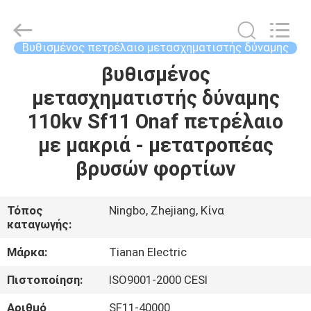
Ningbo
Tianan
(Group)
Co.,Ltd..
All
Βυθισμένος πετρέλαιο μετασχηματιστής δύναμης
Rights
Reserved.
βυθισμένος
ΣΠΊΤΙ
μετασχηματιστής δύναμης
ΠΡΟΪΌΝΤΑ
110kv Sf11 Onaf πετρέλαιο
με μακριά - μετατροπέας
ΕΜΦΆΝΙΣΗ
βρυσών φορτίων
VR
Τόπος
Ningbo, Zhejiang, Κίνα
καταγωγής:
ΠΕΡΊΠΟΥ
ΕΜΕΊΣ
Μάρκα:
Tianan Electric
Πιστοποίηση:
ISO9001-2000 CESI
ΓΎΡΟΣ
Αριθμό
SF11-40000