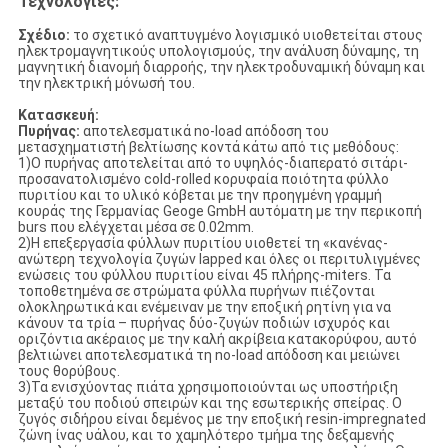
Τεχνολογίες:
Σχέδιο:
το σχετικό αναπτυγμένο λογισμικό υιοθετείται στους
ηλεκτρομαγνητικούς υπολογισμούς, την ανάλυση δύναμης, τη
μαγνητική διανομή διαρροής, την ηλεκτροδυναμική δύναμη και
την ηλεκτρική μόνωσή του.
Κατασκευή:
Πυρήνας:
αποτελεσματικά no-load απόδοση του
μετασχηματιστή βελτίωσης κοντά κάτω από τις μεθόδους:
1)Ο πυρήνας αποτελείται από το υψηλός-διαπερατό σιτάρι-
προσανατολισμένο cold-rolled κορυφαία ποιότητα φύλλο
πυριτίου και το υλικό κόβεται με την προηγμένη γραμμή
κουράς της Γερμανίας Geoge GmbH αυτόματη με την περικοπή
burs που ελέγχεται μέσα σε 0.02mm.
2)Η επεξεργασία φύλλων πυριτίου υιοθετεί τη «κανένας-
ανώτερη τεχνολογία ζυγών lapped και όλες οι περιτυλιγμένες
ενώσεις του φύλλου πυριτίου είναι 45 πλήρης-miters. Τα
τοποθετημένα σε στρώματα φύλλα πυρήνων πιέζονται
ολοκληρωτικά και ενέμειναν με την εποξική ρητίνη για να
κάνουν τα τρία – πυρήνας δύο-ζυγών ποδιών ισχυρός και
οριζόντια ακέραιος με την καλή ακρίβεια κατακορύφου, αυτό
βελτιώνει αποτελεσματικά τη no-load απόδοση και μειώνει
τους θορύβους.
3)Τα ενισχύοντας πιάτα χρησιμοποιούνται ως υποστήριξη
μεταξύ του ποδιού σπειρών και της εσωτερικής σπείρας. Ο
ζυγός σιδήρου είναι δεμένος με την εποξική resin-impregnated
ζώνη ίνας υάλου, και το χαμηλότερο τμήμα της δεξαμενής