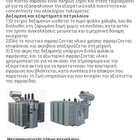
του πιάτου σαβάνου είναι πλήρως ξηροί και στενά ταιριαγμένοι
με για να εξασφαλίσουν την εξαιρετικά καλά πυκνότητα και
concentricity του ολόκληρου τυλίγματος.
Δεξαμενή και εξαρτήματα πετρελαίου
1)Ο τοίχος δεξαμενών υιοθετεί το ευρύ φύλλο χάλυβα, που θα
διπλωθεί στη ζαρωμένη δομή χωρίς να συνδέσει, κατά αυτόν
τον τρόπο συγκολλήσεις μειώνεται και η μηχανική δύναμη
ενισχύεται
2)Όλο το ποιοτικό σφραγίζοντας υλικό χρήσης σφραγίζοντας
επιφάνειας και ακρίβεια-επεξεργάζεται στη μηχανή.
3) Στην άκρη της δεξαμενής υπάρχουν διπλά αυλάκια
σφράγισης, και το εξωτερικό σφραγίζοντας υλικό
χρησιμοποιείται για να σκιάσει την ατμόσφαιρα και την
εξαιρετικά-ακτίνα για να προστατεύσει την εσωτερική
σφράγιση που βλάπτεται, κατά συνέπεια στο έπακρον που
παρατείνει τη ζωή υπηρεσιών και που ενισχύει την αξιοπιστία
της σφραγίδας.
Μετασχηματιστής τύπων πετρελαίου