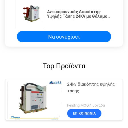
Αντικεραυνικός Διακόπτης
Υψηλής Τάσης 24KV με Θάλαμο
Απόσβεσης Τόξου κενού και
Διαδικασία APG
Να συνεχίσει
Top Προϊόντα
24kv διακόπτης υψηλής
τάσης
Pending MOQ:1 μονάδα
ΕΠΙΚΟΙΝΩΝΊΑ