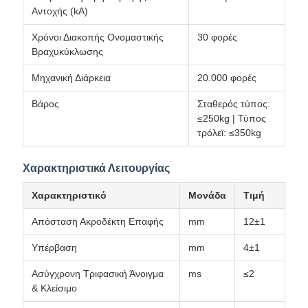
Αντοχής (kA)
Χρόνοι Διακοπής Ονομαστικής
30 φορές
Βραχυκύκλωσης
Μηχανική Διάρκεια
20.000 φορές
Βάρος
Σταθερός τύπος:
≤250kg | Τύπος
τρόλεϊ: ≤350kg
Χαρακτηριστικά Λειτουργίας
Χαρακτηριστικό
Μονάδα
Τιμή
Απόσταση Ακροδέκτη Επαφής
mm
12±1
Υπέρβαση
mm
4±1
Ασύγχρονη Τριφασική Άνοιγμα
ms
≤2
& Κλείσιμο