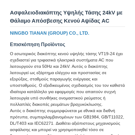
Ασφαλειοδιακόπτης Υψηλής Τάσης 24kV με
Θάλαμο Απόσβεσης Κενού Αψίδας AC
NINGBO TIANAN (GROUP) CO., LTD.
Επισκόπηση Προϊόντος
Ο εσωτερικός διακόπτης κενού υψηλής τάσης VT19-24 έχει
σχεδιαστεί για τριφασικά ηλεκτρικά συστήματα AC που
λειτουργούν στα 50Hz και 24kV. Αυτός ο διακόπτης
λειτουργεί ως εξάρτημα ελέγχου και προστασίας σε
εξορύξεις, σταθμούς παραγωγής ενέργειας και
υποσταθμούς. Ο εξειδικευμένος σχεδιασμός του τον καθιστά
ιδιαίτερα κατάλληλο για εφαρμογές που απαιτούν συχνή
λειτουργία υπό συνθήκες ονομαστικού ρεύματος ή
πολλαπλές διακοπές ρευμάτων βραχυκύκλωσης.
Αυτός ο διακόπτης συμμορφώνεται με εθνικά και διεθνή
πρότυπα, συμπεριλαμβανομένων των GB1984, GB/T11022,
DL/T403 και IEC62271. Διαθέτει αξιόπιστους μηχανισμούς
ασφάλισης και μπορεί να χρησιμοποιηθεί τόσο σε