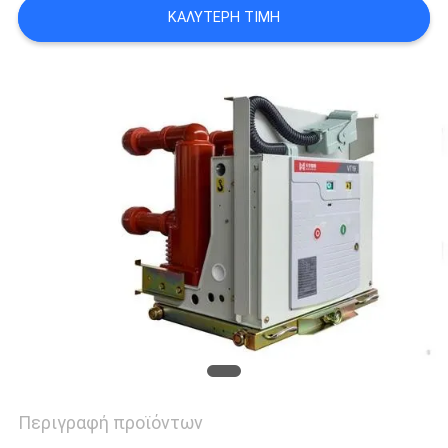
ΚΑΛΎΤΕΡΗ ΤΙΜΉ
ΈΝΑ
ΑΠΌΣΠΑΣΜΑ
SITEMAP
PRIVACY
POLICY
Περιγραφή προϊόντων