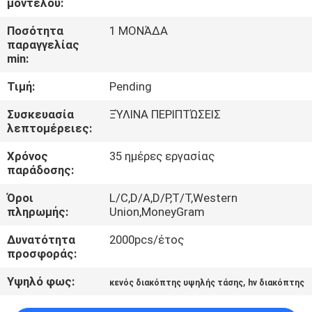
μοντέλου:
ΕΡΓΟΣΤΑΣΊΩΝ
Ποσότητα
1 ΜΟΝΆΔΑ
παραγγελίας
ΠΟΙΟΤΙΚΌΣ
min:
ΈΛΕΓΧΟΣ
Τιμή:
Pending
Συσκευασία
ΞΎΛΙΝΑ ΠΕΡΙΠΤΏΣΕΙΣ
ΜΑΣ
λεπτομέρειες:
ΕΛΆΤΕ
Χρόνος
35 ημέρες εργασίας
ΣΕ
παράδοσης:
ΕΠΑΦΉ
Όροι
L/C,D/A,D/P,T/T,Western
πληρωμής:
Union,MoneyGram
ΜΕ
Δυνατότητα
2000pcs/έτος
προσφοράς:
ΕΙΔΉΣΕΙΣ
Υψηλό φως:
,
κενός διακόπτης υψηλής τάσης
hv διακόπτης
ΖΗΤΉΣΤΕ