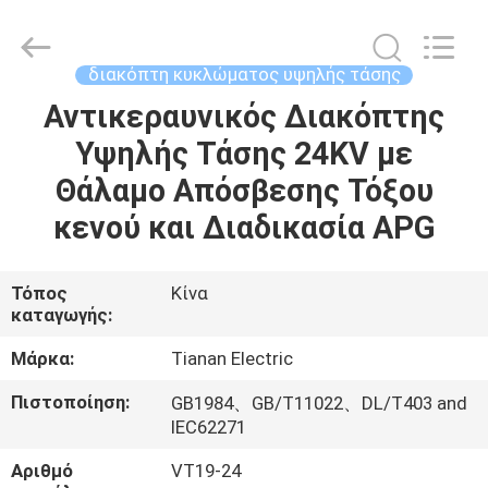
Ningbo
Tianan
(Group)
Co.,Ltd..
All
διακόπτη κυκλώματος υψηλής τάσης
Rights
Reserved.
Αντικεραυνικός Διακόπτης
ΣΠΊΤΙ
Υψηλής Τάσης 24KV με
ΠΡΟΪΌΝΤΑ
Θάλαμο Απόσβεσης Τόξου
κενού και Διαδικασία APG
ΕΜΦΆΝΙΣΗ
VR
Τόπος
Κίνα
καταγωγής:
ΠΕΡΊΠΟΥ
Μάρκα:
Tianan Electric
ΕΜΕΊΣ
Πιστοποίηση:
GB1984、GB/T11022、DL/T403 and
IEC62271
ΓΎΡΟΣ
Αριθμό
VT19-24