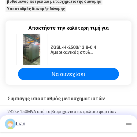
βυθισμένος πετρέλαιο μετασχηματιστής διανομής
Υποσταθμός διανομής δύναμης
Αποκτήστε την καλύτερη τιμή για
ZGSL-H-2500/13.8-0.4
Αμερικανικός στυλ
μετασχηματιστής με 2500 kVA
χωρητικότητα και ψύξη ONAN
Να συνεχίσει
Συμπαγής υποσταθμός μετασχηματιστών
242kv 150MVA από το βιομηχανικό πετρέλαιο φορτίων
βύθισε το συμπαγή υποσταθμό μετασχηματιστών
Lian
η σειρά 12kv Zbw προκατασκεύασε το συμπαγή υποσταθμό
μετασχηματιστών με 3 μετασχηματιστές φάσης