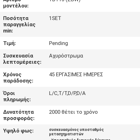
ΕΡΓΟΣΤΑΣΊΩΝ
μοντέλου:
Ποσότητα
1SET
ΠΟΙΟΤΙΚΌΣ
παραγγελίας
min:
ΈΛΕΓΧΟΣ
Τιμή:
Pending
ΜΑΣ
Συσκευασία
Αχυρόστρωμα
λεπτομέρειες:
ΕΛΆΤΕ
Χρόνος
45 ΕΡΓΑΣΙΜΕΣ ΗΜΕΡΕΣ
ΣΕ
παράδοσης:
ΕΠΑΦΉ
Όροι
L/C,T/T,D/P,D/A
ΜΕ
πληρωμής:
Δυνατότητα
2000 θέτει το χρόνο
ΕΙΔΉΣΕΙΣ
προσφοράς:
Υψηλό φως:
συσκευασμένος υποσταθμός
μετασχηματιστών
ΖΗΤΉΣΤΕ
,