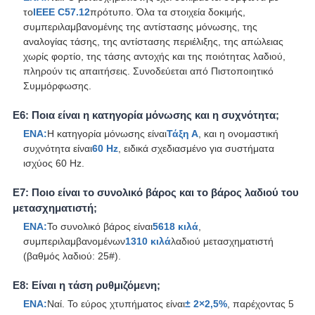
το
IEEE C57.12
πρότυπο. Όλα τα στοιχεία δοκιμής,
συμπεριλαμβανομένης της αντίστασης μόνωσης, της
αναλογίας τάσης, της αντίστασης περιέλιξης, της απώλειας
χωρίς φορτίο, της τάσης αντοχής και της ποιότητας λαδιού,
πληρούν τις απαιτήσεις. Συνοδεύεται από Πιστοποιητικό
Συμμόρφωσης.
Ε6: Ποια είναι η κατηγορία μόνωσης και η συχνότητα;
ΕΝΑ:
Η κατηγορία μόνωσης είναι
Τάξη Α
, και η ονομαστική
συχνότητα είναι
60 Hz
, ειδικά σχεδιασμένο για συστήματα
ισχύος 60 Hz.
Ε7: Ποιο είναι το συνολικό βάρος και το βάρος λαδιού του
μετασχηματιστή;
ΕΝΑ:
Το συνολικό βάρος είναι
5618 κιλά
,
συμπεριλαμβανομένων
1310 κιλά
λαδιού μετασχηματιστή
(βαθμός λαδιού: 25#).
Ε8: Είναι η τάση ρυθμιζόμενη;
ΕΝΑ:
Ναί. Το εύρος χτυπήματος είναι
± 2×2,5%
, παρέχοντας 5