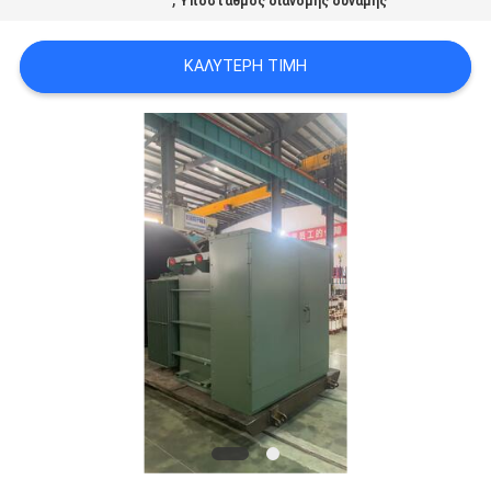
Υποσταθμός διανομής δύναμης
ΈΝΑ
ΑΠΌΣΠΑΣΜΑ
ΚΑΛΎΤΕΡΗ ΤΙΜΉ
SITEMAP
PRIVACY
POLICY