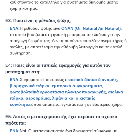
καθιστώντας το κατάλληλο για συστήματα διανομής μέσης
χωρητικότητας.
Ε3: Ποια είναι η μέθοδος ψύξης;
ΕΝΑ:
Η μέθοδος ψύξης είναι
ONAN (Oil Natural Air Natural)
,
το οποίο βασίζεται στη φυσική μεταφορά του λαδιού για την
απαγωγή θερμότητας. Δεν απαιτούνται επιπλέον ανεμιστήρες ή
αντλίες, με αποτέλεσμα την αθόρυβη λειτουργία και την απλή
συντήρηση.
Ε4: Ποιες είναι οι τυπικές εφαρμογές για αυτόν τον
μετασχηματιστή;
ΕΝΑ:
Χρησιμοποιείται ευρέως σε
αστικά δίκτυα διανομής,
βιομηχανικά πάρκα, εμπορικά συγκροτήματα,
φωτοβολταϊκά εργοστάσια ηλεκτροπαραγωγής, αιολικά
πάρκα, αεροδρόμια, λιμάνια και οικιστικές
κοινότητες
όπου απαιτείται εγκατάσταση σε εξωτερικό χώρο.
Ε5: Αυτός ο μετασχηματιστής έχει περάσει τα σχετικά
πρότυπα;
ΕΝΑ:
Ναί. Ο μετασχηματιστής έχει δοκιμαστεί σύμφωνα με