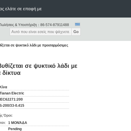
ας ελάτε σε επαφή με
Πωλήσεις & Υποστήριξη：
86-574-87911488
Go
ζεται σε ψυκτικό λάδι με προσαρμόσιμες
θίζεται σε ψυκτικό λάδι με
 δίκτυα
Κίνα
Tianan Electric
IEC62271:200
S-200/33-0.415
ς Όροι:
min:
1 ΜΟΝΆΔΑ
Pending