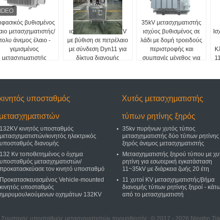
ιφασικός βυθισμένος
Μετασχηματιστής
35kV μετασχηματιστής
αιο μετασχηματιστής/
ισχύος 200 kVA 33 kV
ισχύος βυθισμένος σε
Ισ
πολυ άνεμος έλαιο -
με βύθιση σε πετρέλαιο
λάδι με δομή τροειδούς
γεμισμένος
με σύνδεση Dyn11 για
περιστροφής και
Κ
μετασχηματιστής
δίκτυα διανομής
συμπαγές μέγεθος για
1
ανεμοηλεκτρική
ενέργεια
κινητός υποσταθμός
Χυτός μετασχηματιστής
μετασχηματιστών
τύπων ρητίνης ξηρός
132KV κινητός υποσταθμός
35kv πυρήνων χυτός τύπος
μετασχηματιστών/κινητός ηλεκτρικός
μετασχηματιστής δύο τύπων ρητίνης
υποσταθμός διανομής
ξηρός άνεμος μετασχηματιστής
132 Kv τοποθετημένος ο όχημα
Μετασχηματιστής ξηρού τύπου με χυ
υποσταθμός μετασχηματιστών/
ρητίνη για εσωτερική εγκατάσταση
προκατασκεύασε τον κινητό υποσταθμό
11~35kV με διάρκεια ζωής 20 έτη
Προκατασκευασμένος Vehicle-mounted
11 χυτοί KV μετασχηματιστής/βήμα
κινητός υποσταθμός
διανομής τύπων ρητίνης ξηροί - κάτ
ημιρυμουλκούμενων οχημάτων 132KV
από το μετασχηματιστή
ς Συμπαγής υποσταθμός μετασχηματιστών προμηθευτής. © 2017 - 2026 Ningbo Tiana