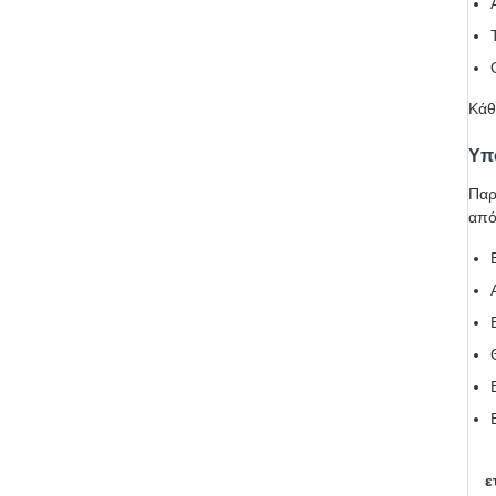
Κάθ
Υπ
Παρ
από
ε