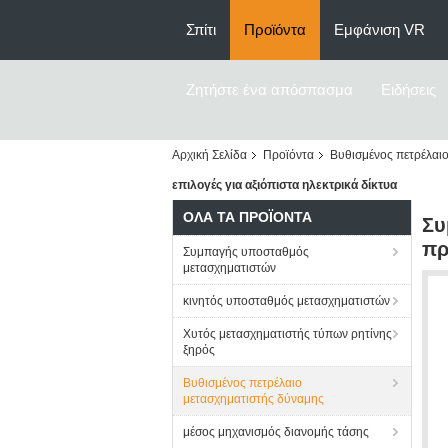
Σπίτι
Προϊόντα
Εμφάνιση VR
Ζητήστε ένα απόσπασμα
Ειδήσεις
Αρχική Σελίδα
Προϊόντα
Βυθισμένος πετρέλαι
επιλογές για αξιόπιστα ηλεκτρικά δίκτυα
ΌΛΑ ΤΑ ΠΡΟΪΌΝΤΑ
Συ
πρ
Συμπαγής υποσταθμός
μετασχηματιστών
κινητός υποσταθμός μετασχηματιστών
Χυτός μετασχηματιστής τύπων ρητίνης
ξηρός
Βυθισμένος πετρέλαιο
μετασχηματιστής δύναμης
μέσος μηχανισμός διανομής τάσης