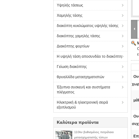
Υψηλής τάσεως
Χαμηλής τάσης
διακόπτη κυκλώματος υψηλής τάσης
διακόπτης χαμηλής τάσης
Διακόπτης φορτίων
O
ε
Η υψηλή τάση αποσυνδέει το διακόπτη
Γείωση διακόπτης
Ον
θρυαλλίδα μετασχηματιστών
χωρ
Έξυπνα συσκευή και συστήματα
πλέγματος
μέ
Ηλεκτρική & ηλεκτρονική σειρά
εξοπλισμού
Ον
Καλύτερα προϊόντα
συχ
110kv βυθισμένος πετρέλαιο
Επ
μετασχηματιστής τύπων