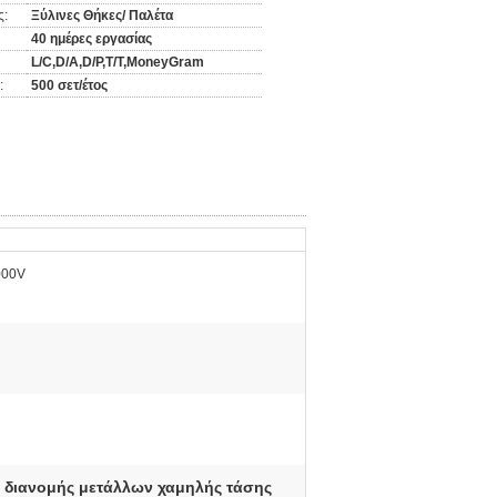
ς:
Ξύλινες Θήκες/ Παλέτα
40 ημέρες εργασίας
L/C,D/A,D/P,T/T,MoneyGram
:
500 σετ/έτος
000V
 διανομής μετάλλων χαμηλής τάσης