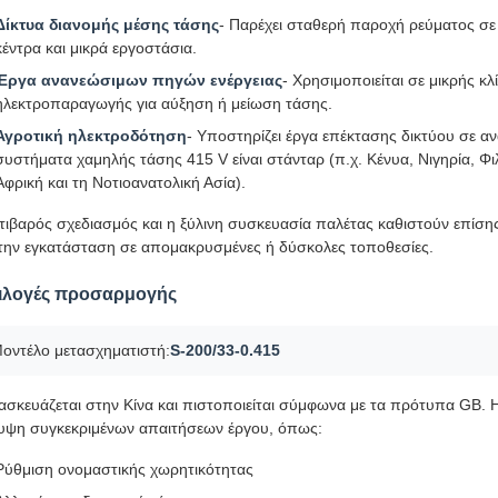
Δίκτυα διανομής μέσης τάσης
- Παρέχει σταθερή παροχή ρεύματος σε
κέντρα και μικρά εργοστάσια.
Έργα ανανεώσιμων πηγών ενέργειας
- Χρησιμοποιείται σε μικρής κ
ηλεκτροπαραγωγής για αύξηση ή μείωση τάσης.
Αγροτική ηλεκτροδότηση
- Υποστηρίζει έργα επέκτασης δικτύου σε α
συστήματα χαμηλής τάσης 415 V είναι στάνταρ (π.χ. Κένυα, Νιγηρία, Φι
Αφρική και τη Νοτιοανατολική Ασία).
τιβαρός σχεδιασμός και η ξύλινη συσκευασία παλέτας καθιστούν επίση
 την εγκατάσταση σε απομακρυσμένες ή δύσκολες τοποθεσίες.
ιλογές προσαρμογής
οντέλο μετασχηματιστή:
S-200/33-0.415
ασκευάζεται στην Κίνα και πιστοποιείται σύμφωνα με τα πρότυπα GB. Η
υψη συγκεκριμένων απαιτήσεων έργου, όπως:
Ρύθμιση ονομαστικής χωρητικότητας