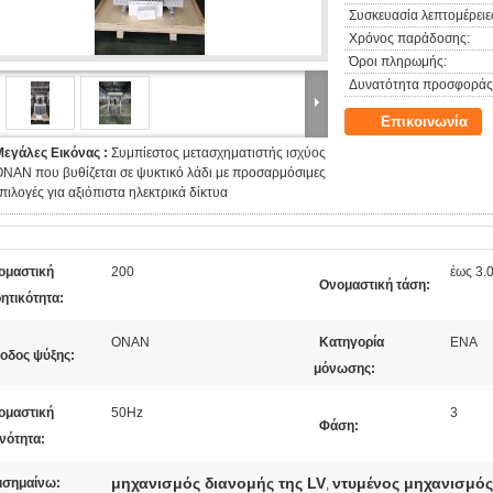
Συσκευασία λεπτομέρειε
Χρόνος παράδοσης:
Όροι πληρωμής:
Δυνατότητα προσφοράς
Επικοινωνία
Μεγάλες Εικόνας :
Συμπίεστος μετασχηματιστής ισχύος
NAN που βυθίζεται σε ψυκτικό λάδι με προσαρμόσιμες
πιλογές για αξιόπιστα ηλεκτρικά δίκτυα
ομαστική
200
έως 3.
Ονομαστική τάση:
ητικότητα:
ΟΝΑΝ
Κατηγορία
ΕΝΑ
θοδος ψύξης:
μόνωσης:
ομαστική
50Hz
3
Φάση:
νότητα:
μηχανισμός διανομής της LV
ντυμένος μηχανισμός
ισημαίνω:
,