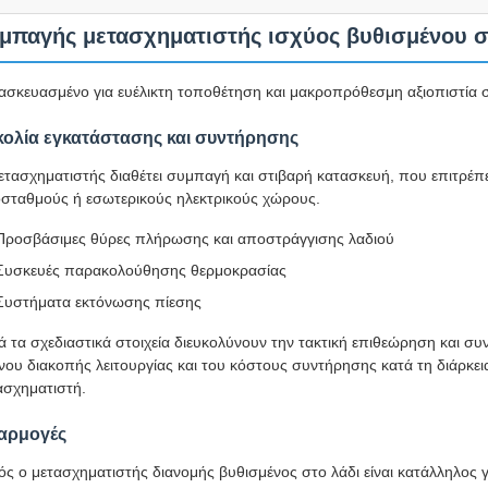
μπαγής μετασχηματιστής ισχύος βυθισμένου σ
ασκευασμένο για ευέλικτη τοποθέτηση και μακροπρόθεσμη αξιοπιστία σ
κολία εγκατάστασης και συντήρησης
ετασχηματιστής διαθέτει συμπαγή και στιβαρή κατασκευή, που επιτρέπε
σταθμούς ή εσωτερικούς ηλεκτρικούς χώρους.
Προσβάσιμες θύρες πλήρωσης και αποστράγγισης λαδιού
Συσκευές παρακολούθησης θερμοκρασίας
Συστήματα εκτόνωσης πίεσης
ά τα σχεδιαστικά στοιχεία διευκολύνουν την τακτική επιθεώρηση και σ
νου διακοπής λειτουργίας και του κόστους συντήρησης κατά τη διάρκεια
ασχηματιστή.
αρμογές
ός ο μετασχηματιστής διανομής βυθισμένος στο λάδι είναι κατάλληλος 