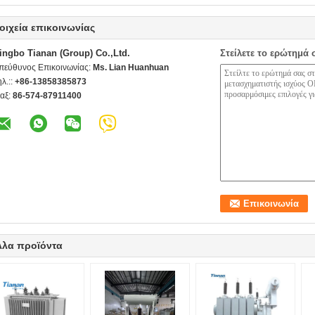
οιχεία επικοινωνίας
ingbo Tianan (Group) Co.,Ltd.
Στείλετε το ερώτημά 
πεύθυνος Επικοινωνίας:
Ms. Lian Huanhuan
ηλ.::
+86-13858385873
αξ:
86-574-87911400
λλα προϊόντα