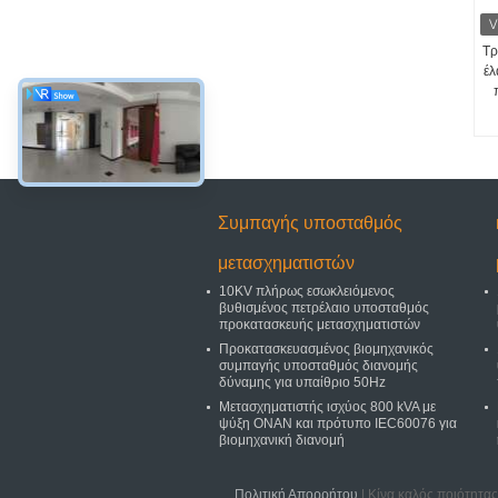
Τρ
έλ
Συμπαγής υποσταθμός
μετασχηματιστών
10KV πλήρως εσωκλειόμενος
βυθισμένος πετρέλαιο υποσταθμός
προκατασκευής μετασχηματιστών
Προκατασκευασμένος βιομηχανικός
συμπαγής υποσταθμός διανομής
δύναμης για υπαίθριο 50Hz
Μετασχηματιστής ισχύος 800 kVA με
ψύξη ONAN και πρότυπο IEC60076 για
βιομηχανική διανομή
Πολιτική Απορρήτου
| Κίνα καλός ποιότητα