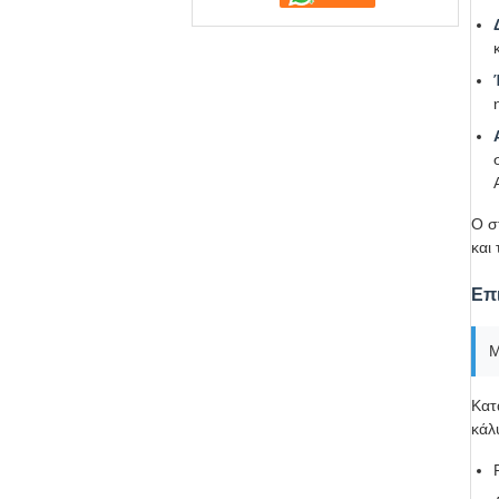
Ο σ
και
Επ
Μ
Κατ
κάλ