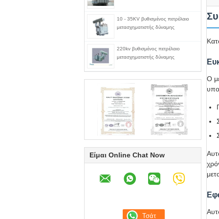
Συ
10 - 35KV βυθισμένος πετρέλαιο
μετασχηματιστής δύναμης
Κατ
220kv βυθισμένος πετρέλαιο
μετασχηματιστής δύναμης
Ευ
Ο μ
υπο
Αυτ
Είμαι Online Chat Now
χρό
μετ
Εφ
Αυτ