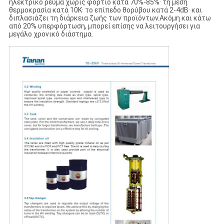
ηλεκτρικό ρεύμα χωρίς φορτίο κατά 70%-85%· τη μέση
θερμοκρασία κατά 10K· το επίπεδο θορύβου κατά 2-4dB· και
διπλασιάζει τη διάρκεια ζωής των προϊόντων.Ακόμη και κάτω
από 20% υπερφόρτωση, μπορεί επίσης να λειτουργήσει για
μεγάλο χρονικό διάστημα.