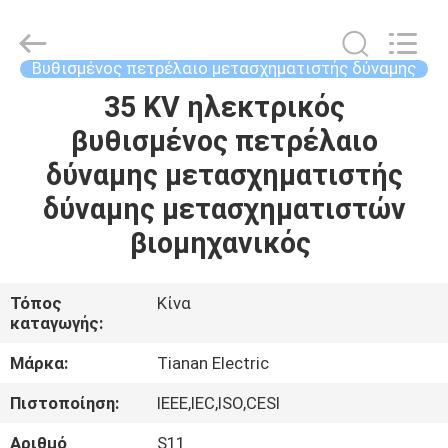
Ningbo
Tianan
(Group)
Co.,Ltd..
All
Βυθισμένος πετρέλαιο μετασχηματιστής δύναμης
Rights
Reserved.
35 KV ηλεκτρικός
ΣΠΊΤΙ
βυθισμένος πετρέλαιο
ΠΡΟΪΌΝΤΑ
δύναμης μετασχηματιστής
δύναμης μετασχηματιστών
ΕΜΦΆΝΙΣΗ
βιομηχανικός
VR
Τόπος
Κίνα
καταγωγής:
ΠΕΡΊΠΟΥ
ΕΜΕΊΣ
Μάρκα:
Tianan Electric
Πιστοποίηση:
IEEE,IEC,ISO,CESI
ΓΎΡΟΣ
Αριθμό
S11