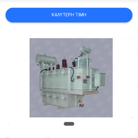
ΈΝΑ
ΚΑΛΎΤΕΡΗ ΤΙΜΉ
ΑΠΌΣΠΑΣΜΑ
SITEMAP
PRIVACY
POLICY