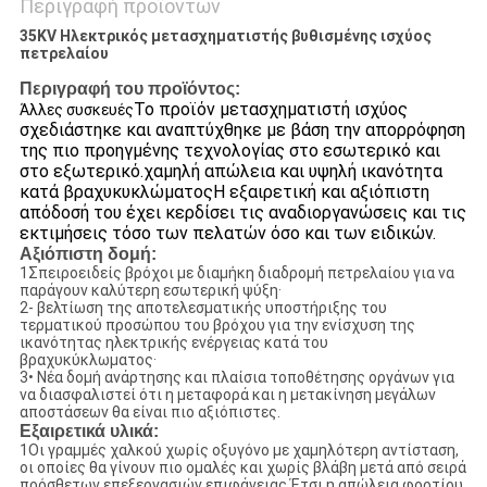
Περιγραφή προϊόντων
35KV Ηλεκτρικός μετασχηματιστής βυθισμένης ισχύος
πετρελαίου
Περιγραφή του προϊόντος:
Το προϊόν μετασχηματιστή ισχύος
Άλλες συσκευές
σχεδιάστηκε και αναπτύχθηκε με βάση την απορρόφηση
της πιο προηγμένης τεχνολογίας στο εσωτερικό και
στο εξωτερικό.χαμηλή απώλεια και υψηλή ικανότητα
κατά βραχυκυκλώματοςΗ εξαιρετική και αξιόπιστη
απόδοσή του έχει κερδίσει τις αναδιοργανώσεις και τις
εκτιμήσεις τόσο των πελατών όσο και των ειδικών.
Αξιόπιστη δομή:
1Σπειροειδείς βρόχοι με διαμήκη διαδρομή πετρελαίου για να
παράγουν καλύτερη εσωτερική ψύξη·
2- βελτίωση της αποτελεσματικής υποστήριξης του
τερματικού προσώπου του βρόχου για την ενίσχυση της
ικανότητας ηλεκτρικής ενέργειας κατά του
βραχυκύκλωματος·
3• Νέα δομή ανάρτησης και πλαίσια τοποθέτησης οργάνων για
να διασφαλιστεί ότι η μεταφορά και η μετακίνηση μεγάλων
αποστάσεων θα είναι πιο αξιόπιστες.
Εξαιρετικά υλικά:
1Οι γραμμές χαλκού χωρίς οξυγόνο με χαμηλότερη αντίσταση,
οι οποίες θα γίνουν πιο ομαλές και χωρίς βλάβη μετά από σειρά
πρόσθετων επεξεργασιών επιφάνειας,Έτσι η απώλεια φορτίου