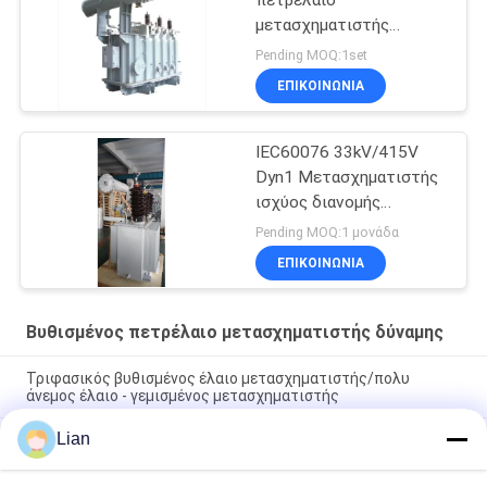
πετρέλαιο
μετασχηματιστής
δύναμης
Pending MOQ:1set
ΕΠΙΚΟΙΝΩΝΊΑ
IEC60076 33kV/415V
Dyn1 Μετασχηματιστής
ισχύος διανομής
γεμάτος λάδι
Pending MOQ:1 μονάδα
ΕΠΙΚΟΙΝΩΝΊΑ
Βυθισμένος πετρέλαιο μετασχηματιστής δύναμης
Τριφασικός βυθισμένος έλαιο μετασχηματιστής/πολυ
άνεμος έλαιο - γεμισμένος μετασχηματιστής
Lian
Μετασχηματιστής ισχύος 200 kVA 33 kV με βύθιση σε
πετρέλαιο με σύνδεση Dyn11 για δίκτυα διανομής