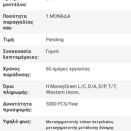
ΕΡΓΟΣΤΑΣΊΩΝ
μοντέλου:
Ποσότητα
1 ΜΟΝΆΔΑ
ΠΟΙΟΤΙΚΌΣ
παραγγελίας
min:
ΈΛΕΓΧΟΣ
Τιμή:
Pending
ΜΑΣ
Συσκευασία
Γυμνό
λεπτομέρειες:
ΕΛΆΤΕ
Χρόνος
60 ημέρες εργασίας
ΣΕ
παράδοσης:
ΕΠΑΦΉ
Όροι
Η MoneyGram L/C, D/A, D/P, T/T,
ΜΕ
πληρωμής:
Western Union,
Δυνατότητα
5000 PCS/Year
ΕΙΔΉΣΕΙΣ
προσφοράς:
Υψηλό φως:
,
Μετασχηματιστής τύπων πετρελαίου
ΖΗΤΉΣΤΕ
μετασχηματιστής μετάδοσης δύναμης