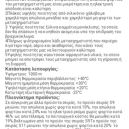
του μετασχηματιστή μας είναι μικρότερη και η ηλεκτρική
απόδοση είναι καλύτερη.
2Πλάκες υψηλής ποιότητας από σιλικόνιο-χάλυβα με
χαμηλότερη απώλεια μονάδας και χαμηλότερο μη φορτίο των
μετασχηματιστών.
3. Υψηλής ποιότητας ξύλινα κομμάτια μονόκλισης, τα οποία
δεν θα σπάσουν ή να κινηθούν ακόμη και υπό την επίδραση του
βραχυκύκλωμα.
4Πλήρως φιλτραρισμένο λάδι μετασχηματιστή που περιέχει
λιγότερο νερό, αέριο και ακαθαρσίες, που κάνει τους
μετασχηματιστές μας να λειτουργούν καλύτερα.
5Υψηλής ποιότητας καουτσούκ σφραγιστικό υλικό, το οποίο
μπορεί να αποτρέψει τους μετασχηματιστές από τη γήρανση ή
τη διαρροή.
Κατάσταση λειτουργίας:
Υψόμετρος: 1000 m
Μέγιστη θερμοκρασία περιβάλλοντος: +40°C
Μέγιστη ημερήσια μέση θερμοκρασία: +30°C
Υψηλότερη μέση ετήσια θερμοκρασία: +20°C
Κατώτερη εξωτερική θερμοκρασία: -25°C
Πλεονέκτημα προϊόντος:
Σε σύγκριση με άλλα προϊόντα σειράς, το προϊόν σειράς S9
μειώνει την απώλεια χωρίς φορτίο κατά 10%, την απώλεια
φορτίου κατά 24% και το ηλεκτρικό ρεύμα χωρίς φορτίο κατά
46%· ως αποτέλεσμα, το λειτουργικό κόστος θα μειωθεί κατά
19%.Βελτιωμένο από το προϊόν της σειράς S9Το προϊόν της
σειράς S11 μειώνει την απώλεια χωρίς φορτίο κατά 20%· το