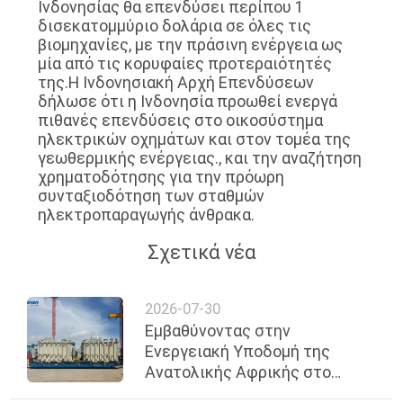
Ινδονησίας θα επενδύσει περίπου 1
ΈΝΑ
δισεκατομμύριο δολάρια σε όλες τις
βιομηχανίες, με την πράσινη ενέργεια ως
ΑΠΌΣΠΑΣΜΑ
μία από τις κορυφαίες προτεραιότητές
της.Η Ινδονησιακή Αρχή Επενδύσεων
δήλωσε ότι η Ινδονησία προωθεί ενεργά
SITEMAP
πιθανές επενδύσεις στο οικοσύστημα
ηλεκτρικών οχημάτων και στον τομέα της
γεωθερμικής ενέργειας., και την αναζήτηση
PRIVACY
χρηματοδότησης για την πρόωρη
POLICY
συνταξιοδότηση των σταθμών
ηλεκτροπαραγωγής άνθρακα.
Σχετικά νέα
2026-07-30
Εμβαθύνοντας στην
Ενεργειακή Υποδομή της
Ανατολικής Αφρικής στο
Εξωτερικό — Η Ningbo Tianan