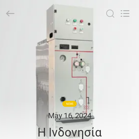
Ningbo
Tianan
(Group)
Co.,Ltd..
All
Rights
Reserved.
ΣΠΊΤΙ
ΠΡΟΪΌΝΤΑ
ΕΜΦΆΝΙΣΗ
VR
ΠΕΡΊΠΟΥ
NEWS
ΕΜΕΊΣ
May 16, 2024
Η Ινδονησία
ΓΎΡΟΣ