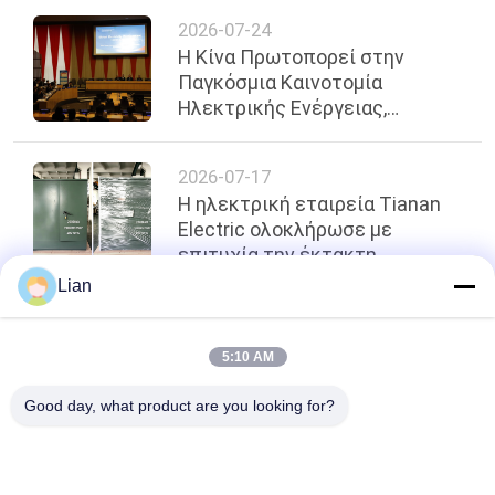
Πλοηγεί Τέσσερις
2026-07-24
Μετασχηματιστές 110kV στη
Η Κίνα Πρωτοπορεί στην
Ρουάντα
Παγκόσμια Καινοτομία
Ηλεκτρικής Ενέργειας,
Κατατάσσεται Μεταξύ των
Πέντε Κορυφαίων Παγκοσμίως
2026-07-17
Η ηλεκτρική εταιρεία Tianan
Electric ολοκλήρωσε με
επιτυχία την έκτακτη
αποστολή μετασχηματιστών
Lian
αμερικανικού τύπου, η
αποτελεσματική εξυπηρέτηση
κορυφή
κερδίζει πελάτη
5:10 AM
Good day, what product are you looking for?
Λαϊκή κατηγορία
Όλα