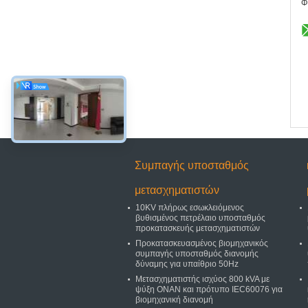
Φ
Συμπαγής υποσταθμός
μετασχηματιστών
10KV πλήρως εσωκλειόμενος
βυθισμένος πετρέλαιο υποσταθμός
προκατασκευής μετασχηματιστών
Προκατασκευασμένος βιομηχανικός
συμπαγής υποσταθμός διανομής
δύναμης για υπαίθριο 50Hz
Μετασχηματιστής ισχύος 800 kVA με
ψύξη ONAN και πρότυπο IEC60076 για
βιομηχανική διανομή