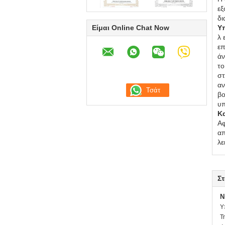
εξ
δι
Είμαι Online Chat Now
Υ
λ 
επ
άν
το
στ
αν
βο
υπ
Κ
Αφ
απ
λε
Στ
N
Υ
Τ