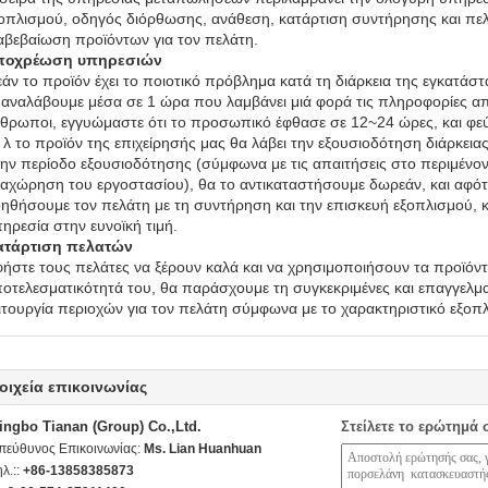
οπλισμού, οδηγός διόρθωσης, ανάθεση, κατάρτιση συντήρησης και πελα
αβεβαίωση προϊόντων για τον πελάτη.
ποχρέωση υπηρεσιών
εάν το προϊόν έχει το ποιοτικό πρόβλημα κατά τη διάρκεια της εγκατάσ
αναλάβουμε μέσα σε 1 ώρα που λαμβάνει μιά φορά τις πληροφορίες από
θρωποι, εγγυώμαστε ότι το προσωπικό έφθασε σε 12~24 ώρες, και φε
 λ το προϊόν της επιχείρησής μας θα λάβει την εξουσιοδότηση διάρκεια
ην περίοδο εξουσιοδότησης (σύμφωνα με τις απαιτήσεις στο περιμένο
αχώρηση του εργοστασίου), θα το αντικαταστήσουμε δωρεάν, και αφότ
ηθήσουμε τον πελάτη με τη συντήρηση και την επισκευή εξοπλισμού, κ
ηρεσία στην ευνοϊκή τιμή.
ατάρτιση πελατών
ήστε τους πελάτες να ξέρουν καλά και να χρησιμοποιήσουν τα προϊόντ
οτελεσματικότητά του, θα παράσχουμε τη συγκεκριμένες και επαγγελμα
ιτουργία περιοχών για τον πελάτη σύμφωνα με το χαρακτηριστικό εξοπ
οιχεία επικοινωνίας
ingbo Tianan (Group) Co.,Ltd.
Στείλετε το ερώτημά 
πεύθυνος Επικοινωνίας:
Ms. Lian Huanhuan
ηλ.::
+86-13858385873