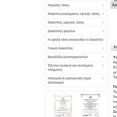
Ερ
Χαμηλής τάσης
διακόπτη κυκλώματος υψηλής τάσης
διακόπτης χαμηλής τάσης
Διακόπτης φορτίων
Η υψηλή τάση αποσυνδέει το διακόπτη
Ε
Γείωση διακόπτης
θρυαλλίδα μετασχηματιστών
Υ
Αγ
Έξυπνα συσκευή και συστήματα
Εά
πλέγματος
με
Τα
Ηλεκτρική & ηλεκτρονική σειρά
εξοπλισμού
Π
Το
δι
πε
ερ
Σ
Η 