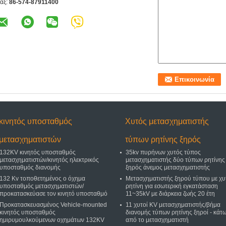
αξ:
86-574-87911400
κινητός υποσταθμός
Χυτός μετασχηματιστής
μετασχηματιστών
τύπων ρητίνης ξηρός
132KV κινητός υποσταθμός
35kv πυρήνων χυτός τύπος
μετασχηματιστών/κινητός ηλεκτρικός
μετασχηματιστής δύο τύπων ρητίνης
υποσταθμός διανομής
ξηρός άνεμος μετασχηματιστής
132 Kv τοποθετημένος ο όχημα
Μετασχηματιστής ξηρού τύπου με χυ
υποσταθμός μετασχηματιστών/
ρητίνη για εσωτερική εγκατάσταση
προκατασκεύασε τον κινητό υποσταθμό
11~35kV με διάρκεια ζωής 20 έτη
Προκατασκευασμένος Vehicle-mounted
11 χυτοί KV μετασχηματιστής/βήμα
κινητός υποσταθμός
διανομής τύπων ρητίνης ξηροί - κάτ
ημιρυμουλκούμενων οχημάτων 132KV
από το μετασχηματιστή