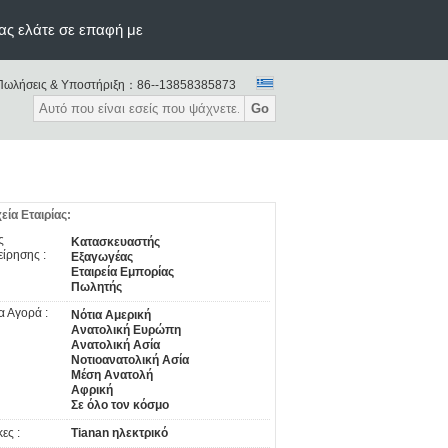
ας ελάτε σε επαφή με
Πωλήσεις & Υποστήριξη：
86--13858385873
Go
χεία Εταιρίας:
ς
Κατασκευαστής
είρησης :
Εξαγωγέας
Εταιρεία Εμπορίας
Πωλητής
α Αγορά :
Νότια Αμερική
Ανατολική Ευρώπη
Ανατολική Ασία
Νοτιοανατολική Ασία
Μέση Ανατολή
Αφρική
Σε όλο τον κόσμο
ες :
Tianan ηλεκτρικό