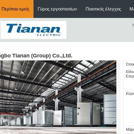
Περίπου εμείς
Γύρος εργοστασίων
Ποιοτικός έλεγχος
Μ
ngbo Tianan (Group) Co.,Ltd.
Στοι
Είδο
Επιχ
Κύρι
Μάρκ