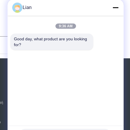
Lian
9:36 AM
Good day, what product are you looking 
(
0
/ 3000)
for?
Αίτηση κράτησης
Στείλετε
sgs
τή
E-Mail
Sitemap
|
Mobile Site
ω