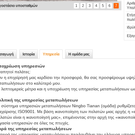
Αριθ
γοστάσιο υποσταθμών
1
2
3
4
5
6
7
Υπαλ
Ετήσ
πωλή
Ιδρύ
Εξαγ
ισαγωγή
Ιστορία
Υπηρεσία
Η ομάδα μας
ποχρέωση υπηρεσιών
απητοί πελάτες:
ν η επιχείρησή μας κερδίσει την προσφορά, θα σας προσφέρουμε υψηλο
ταπωλήσεων στο καλύτερό μου.
 λεπτομερείς μέτρα και η υποχρέωση της υπηρεσίας μεταπωλήσεων ως
ολιτική της υπηρεσίας μεταπωλήσεων
 σύστημα υπηρεσιών μεταπωλήσεων Ningbo Tianan (ομάδα) ρυθμίζετα
αχείρισης ISO9001. Με βάση ικανοποίηση των πελατών μιας αρχής η «είν
λατών είναι η ικανοποίησή μας», επιμένοντας στην αρχή της «ικανοποί
γασία υπηρεσιών σε όλες τις πτυχές.
ειρά της υπηρεσίας μεταπωλήσεων
σειρά της υπηρεσίας μεταπωλήσεων περιλαμβάνει την ολόγυρη υπηρε