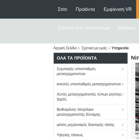
Σπίτι
Προϊόντα
Εμφάνιση VR
Ζητήστε ένα απόσπασμα
Ειδήσεις
Αρχική Σελίδα
Σχετικά με εμάς
Υπηρεσία
Ni
ΌΛΑ ΤΑ ΠΡΟΪΌΝΤΑ
Συμπαγής υποσταθμός
μετασχηματιστών
κινητός υποσταθμός μετασχηματιστών
Χυτός μετασχηματιστής τύπων ρητίνης
ξηρός
Βυθισμένος πετρέλαιο
μετασχηματιστής δύναμης
μέσος μηχανισμός διανομής τάσης
Υψηλής τάσεως