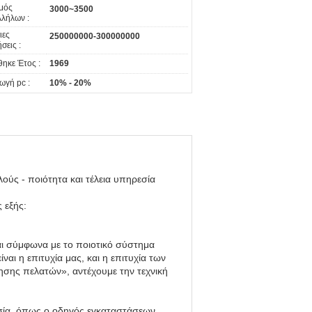
μός
3000~3500
λήλων :
ιες
250000000-300000000
σεις :
θηκε Έτος :
1969
ωγή pc :
10% - 20%
ύς - ποιότητα και τέλεια υπηρεσία
 εξής:
ι σύμφωνα με το ποιοτικό σύστημα
αι η επιτυχία μας, και η επιτυχία των
ησης πελατών», αντέχουμε την τεχνική
σία, όπως ο οδηγός εγκαταστάσεων