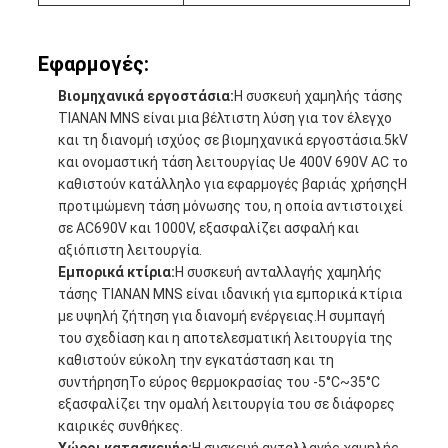
Εφαρμογές:
Βιομηχανικά εργοστάσια:
Η συσκευή χαμηλής τάσης
TIANAN MNS είναι μια βέλτιστη λύση για τον έλεγχο
και τη διανομή ισχύος σε βιομηχανικά εργοστάσια.5kV
και ονομαστική τάση λειτουργίας Ue 400V 690V AC το
καθιστούν κατάλληλο για εφαρμογές βαριάς χρήσηςΗ
προτιμώμενη τάση μόνωσης του, η οποία αντιστοιχεί
σε AC690V και 1000V, εξασφαλίζει ασφαλή και
αξιόπιστη λειτουργία.
Εμπορικά κτίρια:
Η συσκευή ανταλλαγής χαμηλής
τάσης TIANAN MNS είναι ιδανική για εμπορικά κτίρια
με υψηλή ζήτηση για διανομή ενέργειας.Η συμπαγή
του σχεδίαση και η αποτελεσματική λειτουργία της
καθιστούν εύκολη την εγκατάσταση και τη
συντήρησηΤο εύρος θερμοκρασίας του -5°C~35°C
εξασφαλίζει την ομαλή λειτουργία του σε διάφορες
καιρικές συνθήκες.