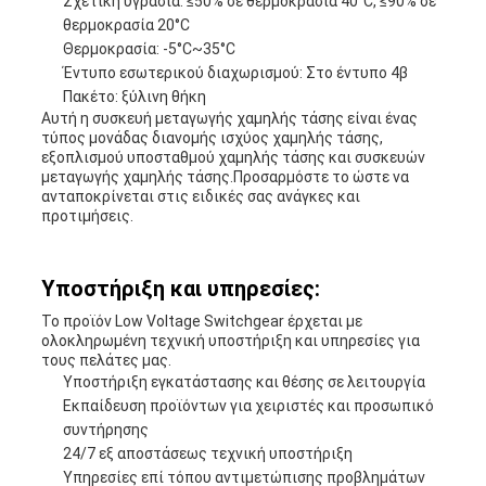
Σχετική υγρασία: ≤50% σε θερμοκρασία 40°C, ≤90% σε
θερμοκρασία 20°C
Θερμοκρασία: -5°C~35°C
Έντυπο εσωτερικού διαχωρισμού: Στο έντυπο 4β
Πακέτο: ξύλινη θήκη
Αυτή η συσκευή μεταγωγής χαμηλής τάσης είναι ένας
τύπος μονάδας διανομής ισχύος χαμηλής τάσης,
εξοπλισμού υποσταθμού χαμηλής τάσης και συσκευών
μεταγωγής χαμηλής τάσης.Προσαρμόστε το ώστε να
ανταποκρίνεται στις ειδικές σας ανάγκες και
προτιμήσεις.
Υποστήριξη και υπηρεσίες:
Το προϊόν Low Voltage Switchgear έρχεται με
ολοκληρωμένη τεχνική υποστήριξη και υπηρεσίες για
τους πελάτες μας.
Υποστήριξη εγκατάστασης και θέσης σε λειτουργία
Εκπαίδευση προϊόντων για χειριστές και προσωπικό
συντήρησης
24/7 εξ αποστάσεως τεχνική υποστήριξη
Υπηρεσίες επί τόπου αντιμετώπισης προβλημάτων