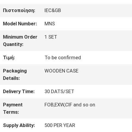
ΓΎΡΟΣ
Πιστοποίηση:
IEC&GB
ΕΡΓΟΣΤΑΣΊΩΝ
Model Number:
MNS
Minimum Order
1 SET
ΠΟΙΟΤΙΚΌΣ
Quantity:
ΈΛΕΓΧΟΣ
Τιμή:
To be confirmed
Packaging
WOODEN CASE
ΜΑΣ
Details:
ΕΛΆΤΕ
Delivery Time:
30 DATS/SET
ΣΕ
Payment
FOB,EXW,CIF and so on
Terms:
ΕΠΑΦΉ
Supply Ability:
500 PER YEAR
ΜΕ