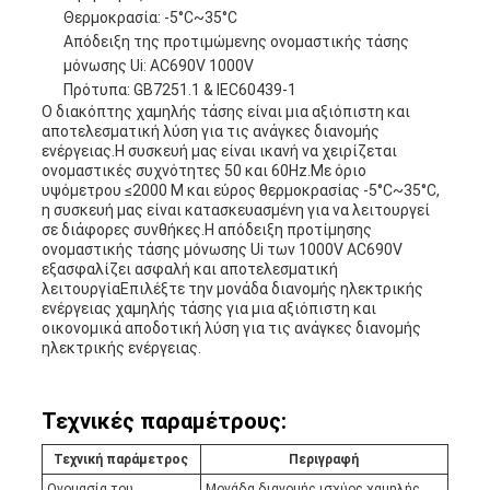
Θερμοκρασία: -5°C~35°C
Απόδειξη της προτιμώμενης ονομαστικής τάσης
μόνωσης Ui: AC690V 1000V
Πρότυπα: GB7251.1 & IEC60439-1
Ο διακόπτης χαμηλής τάσης είναι μια αξιόπιστη και
αποτελεσματική λύση για τις ανάγκες διανομής
ενέργειας.Η συσκευή μας είναι ικανή να χειρίζεται
ονομαστικές συχνότητες 50 και 60Hz.Με όριο
υψόμετρου ≤2000 M και εύρος θερμοκρασίας -5°C~35°C,
η συσκευή μας είναι κατασκευασμένη για να λειτουργεί
σε διάφορες συνθήκες.Η απόδειξη προτίμησης
ονομαστικής τάσης μόνωσης Ui των 1000V AC690V
εξασφαλίζει ασφαλή και αποτελεσματική
λειτουργίαΕπιλέξτε την μονάδα διανομής ηλεκτρικής
ενέργειας χαμηλής τάσης για μια αξιόπιστη και
οικονομικά αποδοτική λύση για τις ανάγκες διανομής
ηλεκτρικής ενέργειας.
Τεχνικές παραμέτρους:
Τεχνική παράμετρος
Περιγραφή
Ονομασία του
Μονάδα διανομής ισχύος χαμηλής