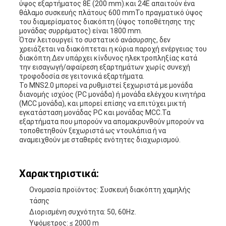
ύψος εξαρτήματος 8E (200 mm).και 24Ε απαιτούν ένα
θάλαμο συσκευής πλάτους 600 mmΤο πραγματικό ύψος
του διαμερίσματος διακόπτη (ύψος τοποθέτησης της
μονάδας συρρέματος) είναι 1800 mm.
Όταν λειτουργεί το συστατικό ανάσυρσης, δεν
χρειάζεται να διακόπτεται η κύρια παροχή ενέργειας του
διακόπτη.Δεν υπάρχει κίνδυνος ηλεκτροπληξίας κατά
την εισαγωγή/αφαίρεση εξαρτημάτων χωρίς συνεχή
τροφοδοσία σε γειτονικά εξαρτήματα.
Το MNS2.0 μπορεί να ρυθμιστεί ξεχωριστά με μονάδα
διανομής ισχύος (PC μονάδα) ή μονάδα ελέγχου κινητήρα
(MCC μονάδα), και μπορεί επίσης να επιτύχει μικτή
εγκατάσταση μονάδας PC και μονάδας MCC.Τα
εξαρτήματα που μπορούν να απομακρυνθούν μπορούν να
τοποθετηθούν ξεχωριστά ως ντουλάπια ή να
αναμειχθούν με σταθερές ενότητες διαχωρισμού.
Χαρακτηριστικά:
Ονομασία προϊόντος: Συσκευή διακόπτη χαμηλής
τάσης
Διορισμένη συχνότητα: 50, 60Hz.
Υψόμετρος: ≤ 2000 m