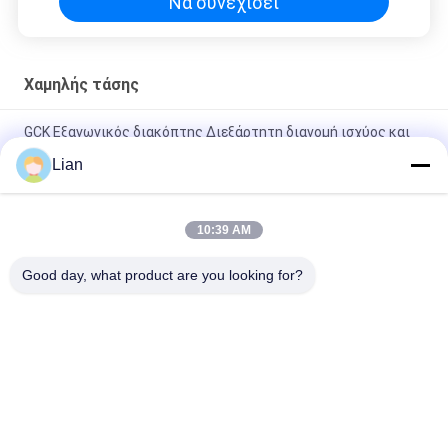
Να συνεχίσει
Χαμηλής τάσης
GCK Εξαγωγικός διακόπτης ∆ιεξάρτητη διανομή ισχύος και
έλεγχο κινητήρα για απαιτητικές εφαρμογές
Lian
GCS LV Εξαρτήματα διακόπτη με ονομαστική τάση AC 380 400
κύριο κύκλωμα
10:39 AM
GCS ηλεκτρικός μηχανισμός διανομής της LV διανομής
Good day, what product are you looking for?
εξοπλισμού 0.4KV σταθμών παραγωγής ηλεκτρικού ρεύματος
Λαϊκή κατηγορία
Όλα
Συμπαγής 
Κινητός 
Υποσταθμός 
Υποσταθμός 