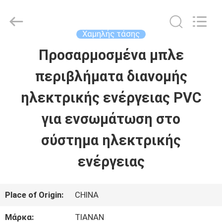
2026
Ningbo
Tianan
(Group)
Χαμηλής τάσης
Co.,Ltd..
All
Προσαρμοσμένα μπλε
ΣΠΊΤΙ
Rights
Reserved.
περιβλήματα διανομής
ΠΡΟΪΌΝΤΑ
ηλεκτρικής ενέργειας PVC
για ενσωμάτωση στο
ΕΜΦΆΝΙΣΗ
σύστημα ηλεκτρικής
VR
ενέργειας
ΠΕΡΊΠΟΥ
Place of Origin:
CHINA
ΕΜΕΊΣ
Μάρκα:
TIANAN