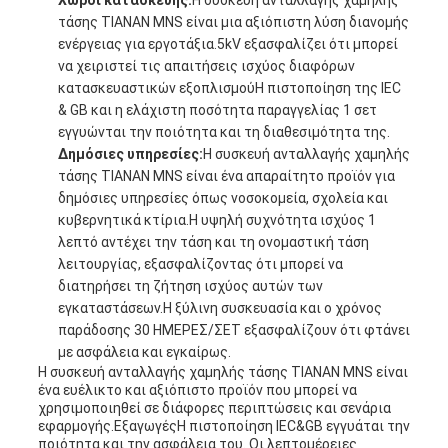
Χώροι κατασκευής:
Η συσκευή ανταλλαγής χαμηλής
τάσης TIANAN MNS είναι μια αξιόπιστη λύση διανομής
ενέργειας για εργοτάξια.5kV εξασφαλίζει ότι μπορεί
να χειριστεί τις απαιτήσεις ισχύος διαφόρων
κατασκευαστικών εξοπλισμούΗ πιστοποίηση της IEC
& GB και η ελάχιστη ποσότητα παραγγελίας 1 σετ
εγγυώνται την ποιότητα και τη διαθεσιμότητα της.
Δημόσιες υπηρεσίες:
Η συσκευή ανταλλαγής χαμηλής
τάσης TIANAN MNS είναι ένα απαραίτητο προϊόν για
δημόσιες υπηρεσίες όπως νοσοκομεία, σχολεία και
κυβερνητικά κτίρια.Η υψηλή συχνότητα ισχύος 1
λεπτό αντέχει την τάση και τη ονομαστική τάση
λειτουργίας, εξασφαλίζοντας ότι μπορεί να
διατηρήσει τη ζήτηση ισχύος αυτών των
εγκαταστάσεων.Η ξύλινη συσκευασία και ο χρόνος
παράδοσης 30 ΗΜΕΡΕΣ/ΣΕΤ εξασφαλίζουν ότι φτάνει
με ασφάλεια και εγκαίρως.
Η συσκευή ανταλλαγής χαμηλής τάσης TIANAN MNS είναι
ένα ευέλικτο και αξιόπιστο προϊόν που μπορεί να
χρησιμοποιηθεί σε διάφορες περιπτώσεις και σενάρια
εφαρμογής.ΕξαγωγέςΗ πιστοποίηση IEC&GB εγγυάται την
ποιότητα και την ασφάλεια του. Οι λεπτομέρειες