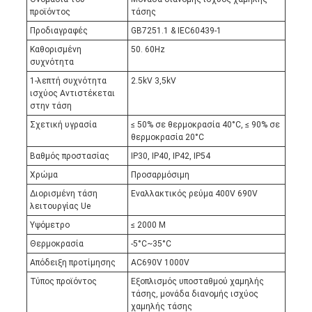
προϊόντος
τάσης
Προδιαγραφές
GB7251.1 & IEC60439-1
Καθορισμένη
50. 60Hz
συχνότητα
1-λεπτή συχνότητα
2.5kV 3,5kV
ισχύος Αντιστέκεται
στην τάση
Σχετική υγρασία
≤ 50% σε θερμοκρασία 40°C, ≤ 90% σε
θερμοκρασία 20°C
Βαθμός προστασίας
IP30, IP40, IP42, IP54
Χρώμα
Προσαρμόσιμη
Διορισμένη τάση
Εναλλακτικός ρεύμα 400V 690V
λειτουργίας Ue
Υψόμετρο
≤ 2000 M
Θερμοκρασία
-5°C~35°C
Απόδειξη προτίμησης
AC690V 1000V
Τύπος προϊόντος
Εξοπλισμός υποσταθμού χαμηλής
τάσης, μονάδα διανομής ισχύος
χαμηλής τάσης