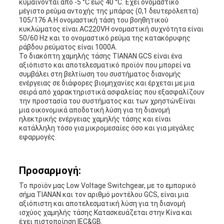
κυμαίνονται από -5 °C έως 40 °C. Έχει ονομαστικό
μέγιστο ρεύμα αντοχής της μπάρας (0,1 δευτερόλεπτα)
105/176 A.Η ονομαστική τάση του βοηθητικού
κυκλώματος είναι AC220VΗ ονομαστική συχνότητα είναι
50/60 Hz και το ονομαστικό ρεύμα της κατακόρυφης
ράβδου ρεύματος είναι 1000A.
Το διακόπτη χαμηλής τάσης TIANAN GCS είναι ένα
αξιόπιστο και αποτελεσματικό προϊόν που μπορεί να
συμβάλει στη βελτίωση του συστήματος διανομής
ενέργειας σε διάφορες βιομηχανίες.και έρχεται με μια
σειρά από χαρακτηριστικά ασφαλείας που εξασφαλίζουν
την προστασία του συστήματος και των χρηστώνΕίναι
μια οικονομικά αποδοτική λύση για τη διανομή
ηλεκτρικής ενέργειας χαμηλής τάσης και είναι
κατάλληλη τόσο για μικρομεσαίες όσο και για μεγάλες
εφαρμογές.
Προσαρμογή:
Το προϊόν μας Low Voltage Switchgear, με το εμπορικό
σήμα TIANAN και τον αριθμό μοντέλου GCS, είναι μια
αξιόπιστη και αποτελεσματική λύση για τη διανομή
ισχύος χαμηλής τάσης.Κατασκευάζεται στην Κίνα και
έχει πιστοποίηση IEC&GB.