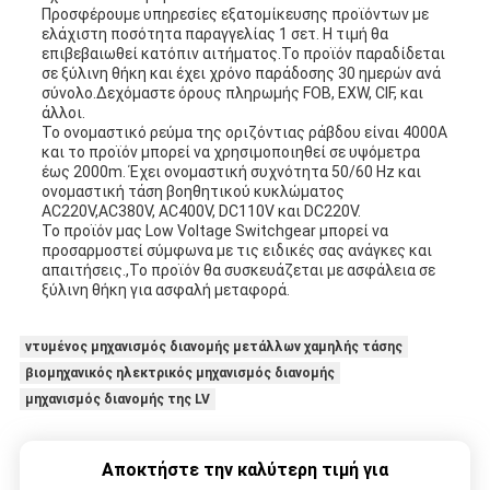
Προσφέρουμε υπηρεσίες εξατομίκευσης προϊόντων με
ελάχιστη ποσότητα παραγγελίας 1 σετ. Η τιμή θα
επιβεβαιωθεί κατόπιν αιτήματος.Το προϊόν παραδίδεται
σε ξύλινη θήκη και έχει χρόνο παράδοσης 30 ημερών ανά
σύνολο.Δεχόμαστε όρους πληρωμής FOB, EXW, CIF, και
άλλοι.
Το ονομαστικό ρεύμα της οριζόντιας ράβδου είναι 4000A
και το προϊόν μπορεί να χρησιμοποιηθεί σε υψόμετρα
έως 2000m. Έχει ονομαστική συχνότητα 50/60 Hz και
ονομαστική τάση βοηθητικού κυκλώματος
AC220V,AC380V, AC400V, DC110V και DC220V.
Το προϊόν μας Low Voltage Switchgear μπορεί να
προσαρμοστεί σύμφωνα με τις ειδικές σας ανάγκες και
απαιτήσεις.,Το προϊόν θα συσκευάζεται με ασφάλεια σε
ξύλινη θήκη για ασφαλή μεταφορά.
ντυμένος μηχανισμός διανομής μετάλλων χαμηλής τάσης
βιομηχανικός ηλεκτρικός μηχανισμός διανομής
μηχανισμός διανομής της LV
Αποκτήστε την καλύτερη τιμή για