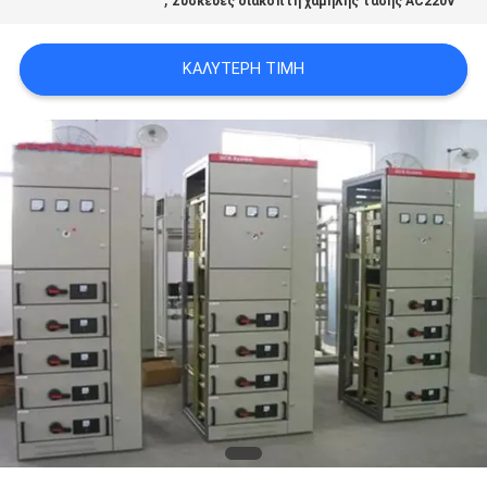
Συσκευές διακόπτη χαμηλής τάσης AC220V
ΕΙΔΉΣΕΙΣ
ΚΑΛΎΤΕΡΗ ΤΙΜΉ
ΖΗΤΉΣΤΕ
ΈΝΑ
ΑΠΌΣΠΑΣΜΑ
SITEMAP
PRIVACY
POLICY