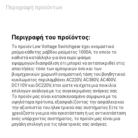
Περιγραφή προϊόντων
Περιγραφή του προϊόντος:
Το προϊόν Low Voltage Switchgear έχει ονομαστικό
ρεύμα κάθετης ράβδου ρεύματος 1000A, το οποίο το
καθιστά κατάλληλο για ένα ευρύ φάσμα
εφαρμογών.διασφάλιση ότι μπορεί να ανταποκριθεί στις
απαιτήσεις τόσο των εμπορικών όσο και των
βιομηχανικών χώρωνΗ ονομαστική τάση του βοηθητικού
κυκλώματος περιλαμβάνει AC220V, AC380V, AC400V,
DC110V και DC220V, έτσι ώστε να έχετε μια ποικιλία
επιλογών ανάλογα με τις συγκεκριμένες ανάγκες σας.
Το προϊόν μας είναι κατασκευασμένο σύμφωνα με τα
υψηλότερα πρότυπα, εξασφαλίζοντας την ασφάλεια και
την αξιοπιστία του ηλεκτρικού σας συστήματος.Είτε το
χρειάζεστε για μια νέα εγκατάσταση ή ως αντικατάσταση
ενός υπάρχοντος συστήματος, το προϊόν μας είναι μια
μεγάλη επιλογή για τις ηλεκτρικές σας ανάγκες.