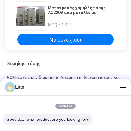
Μετατροπές χαμηλής τάσης
AC220V από μέταλλο με
ονομαστικό ρεύμα οριζόντιας
ράβδου 4000A
MOQ：
1 SET
Να συνεχίσει
Χαμηλής τάσης
GCK Εξαγωγικός διακόπτης ∆ιεξάρτητη διανομή ισχύος και
έλεγχο κινητήρα για απαιτητικές εφαρμογές
Lian
GCS LV Εξαρτήματα διακόπτη με ονομαστική τάση AC 380 400
κύριο κύκλωμα
6:26 PM
GCS ηλεκτρικός μηχανισμός διανομής της LV διανομής
Good day, what product are you looking for?
εξοπλισμού 0.4KV σταθμών παραγωγής ηλεκτρικού ρεύματος