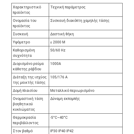
Χαρακτηριστικό
Τεχνική παράμετρος
προϊόντος
Ονομασία του
Συσκευή διακόπτη χαμηλής τάσης
προϊόντος
Συσκευή
Δαστική θήκη
Υψόμετρο
≤ 2000 M
Καθορισμένη
50/60 Hz
συχνότητα
Διορισμένο ρεύμα
1000A
κάθετης ράβδου
Διάταξη της ισχύος
105/176 Α
της μεικτής τάσης
Δομή πλαισίου
Μεταλλικό περιωρισμένο
Ονομαστική τάση
Δύναμη εκπομπής
βοηθητικού
κυκλώματος
Θερμοκρασία
-5°C~40°C
περιβάλλοντος
Στον βαθμό
IP30 IP40 IP42