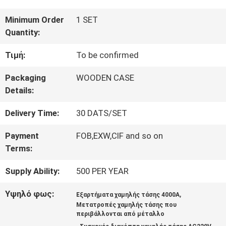
ΓΎΡΟΣ
Minimum Order
1 SET
Quantity:
ΕΡΓΟΣΤΑΣΊΩΝ
Τιμή:
To be confirmed
ΠΟΙΟΤΙΚΌΣ
Packaging
WOODEN CASE
Details:
ΈΛΕΓΧΟΣ
Delivery Time:
30 DATS/SET
ΜΑΣ
Payment
FOB,EXW,CIF and so on
Terms:
ΕΛΆΤΕ
Supply Ability:
500 PER YEAR
ΣΕ
Υψηλό φως:
,
Εξαρτήματα χαμηλής τάσης 4000A
ΕΠΑΦΉ
Μετατροπές χαμηλής τάσης που
περιβάλλονται από μέταλλο
ΜΕ
,