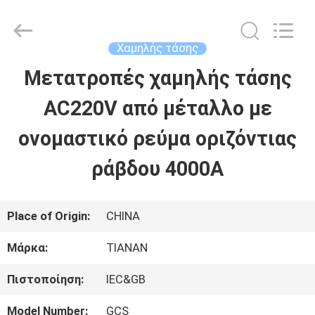
2026
Ningbo
Tianan
(Group)
Χαμηλής τάσης
Co.,Ltd..
All
Μετατροπές χαμηλής τάσης
ΣΠΊΤΙ
Rights
Reserved.
AC220V από μέταλλο με
ΠΡΟΪΌΝΤΑ
ονομαστικό ρεύμα οριζόντιας
ράβδου 4000A
ΕΜΦΆΝΙΣΗ
VR
Place of Origin:
CHINA
Μάρκα:
TIANAN
ΠΕΡΊΠΟΥ
Πιστοποίηση:
IEC&GB
ΕΜΕΊΣ
Model Number:
GCS