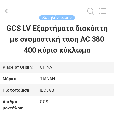
2026
Ningbo
Tianan
(Group)
Χαμηλής τάσης
Co.,Ltd..
All
GCS LV Εξαρτήματα διακόπτη
ΣΠΊΤΙ
Rights
Reserved.
με ονομαστική τάση AC 380
ΠΡΟΪΌΝΤΑ
400 κύριο κύκλωμα
ΕΜΦΆΝΙΣΗ
Place of Origin:
CHINA
VR
Μάρκα:
TIANAN
Πιστοποίηση:
IEC , GB
ΠΕΡΊΠΟΥ
Αριθμό
GCS
ΕΜΕΊΣ
μοντέλου: