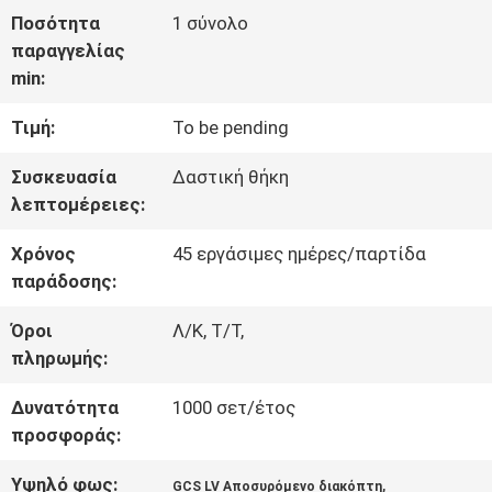
Ποσότητα
1 σύνολο
ΓΎΡΟΣ
παραγγελίας
min:
ΕΡΓΟΣΤΑΣΊΩΝ
Τιμή:
To be pending
ΠΟΙΟΤΙΚΌΣ
Συσκευασία
Δαστική θήκη
λεπτομέρειες:
ΈΛΕΓΧΟΣ
Χρόνος
45 εργάσιμες ημέρες/παρτίδα
παράδοσης:
ΜΑΣ
Όροι
Λ/Κ, Τ/Τ,
ΕΛΆΤΕ
πληρωμής:
ΣΕ
Δυνατότητα
1000 σετ/έτος
ΕΠΑΦΉ
προσφοράς:
ΜΕ
Υψηλό φως:
,
GCS LV Αποσυρόμενο διακόπτη