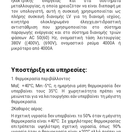
ηλεκτρικής ενέργειας και στα συστήματα
μεταλλουργίας, η οποία χρειαζόταν να είναι διεπαφή με
τον υπολογιστή, αυτή η συσκευή χρησιμοποιείται ως
πλήρης συσκευή διανομής LV για τη διανομή ισχύος,
κινητήρα ολοκληρωμένο έλεγχο,αντιδραστική
αντιστάθμιση που χρησιμοποιείται στο σύστημα
παραγωγής ενέργειας και στο σύστημα διανομής τριών
φάσεων AC 50(60) Hz, ονομαστική τάση λειτουργίας
380V ((400V), (690V), ονομαστικό ρεύμα 4000A ή
μικρότερο από 4000A.
Υποστήριξη και υπηρεσίες:
1. θερμοκρασία περιβάλλοντος
Μαξ: +40°C, Min:-5°C, η ημερήσια μέση θερμοκρασία δεν
υπερβαίνει τους 35°C. Η χωρητικότητα πρέπει να
μειώνεται για να λειτουργήσει εάν υπερβαίνει τη μέγιστη
θερμοκρασία.
2Καθαρός αέρας.
Η σχετική υγρασία δεν υπερβαίνει το 50% όταν η μέγιστη
θερμοκρασία είναι +40°C. Σε χαμηλότερες θερμοκρασίες
επιτρέπεται υψηλότερη σχετική υγρασία, όπως 90%
υγρασία όταν η θερμοκρασία είναι +20°C,αλλά πρέπει να