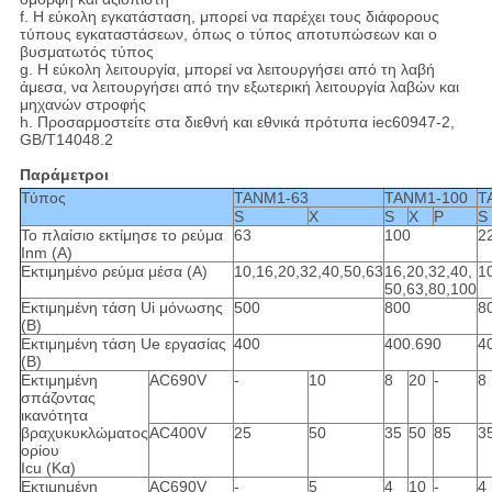
f. Η εύκολη εγκατάσταση, μπορεί να παρέχει τους διάφορους
τύπους εγκαταστάσεων, όπως ο τύπος αποτυπώσεων και ο
βυσματωτός τύπος
g. Η εύκολη λειτουργία, μπορεί να λειτουργήσει από τη λαβή
άμεσα, να λειτουργήσει από την εξωτερική λειτουργία λαβών και
μηχανών στροφής
h. Προσαρμοστείτε στα διεθνή και εθνικά πρότυπα iec60947-2,
GB/T14048.2
Παράμετροι
Τύπος
TANM1-63
TANM1-100
T
S
Χ
S
Χ
Ρ
S
Το πλαίσιο εκτίμησε το ρεύμα
63
100
2
Inm (Α)
Εκτιμημένο ρεύμα μέσα (Α)
10,16,20,32,40,50,63
16,20,32,40,
1
50,63,80,100
Εκτιμημένη τάση Ui μόνωσης
500
800
8
(Β)
Εκτιμημένη τάση Ue εργασίας
400
400.690
4
(Β)
Εκτιμημένη
AC690V
-
10
8
20
-
8
σπάζοντας
ικανότητα
βραχυκυκλώματος
AC400V
25
50
35
50
85
3
ορίου
Icu (Κα)
Εκτιμημένη
AC690V
-
5
4
10
-
4