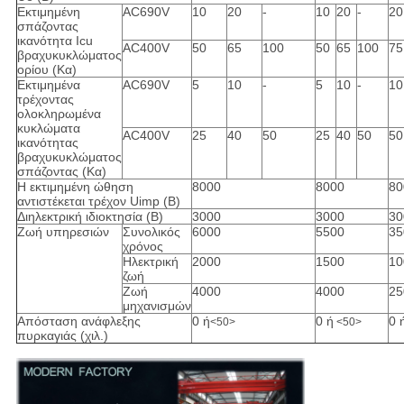
Εκτιμημένη
AC690V
10
20
-
10
20
-
20
σπάζοντας
ικανότητα Icu
AC400V
50
65
100
50
65
100
75
βραχυκυκλώματος
ορίου (Κα)
Εκτιμημένα
AC690V
5
10
-
5
10
-
10
τρέχοντας
ολοκληρωμένα
κυκλώματα
AC400V
25
40
50
25
40
50
50
ικανότητας
βραχυκυκλώματος
σπάζοντας (Κα)
Η εκτιμημένη ώθηση
8000
8000
80
αντιστέκεται τρέχον Uimp (Β)
Διηλεκτρική ιδιοκτησία (Β)
3000
3000
30
Ζωή υπηρεσιών
Συνολικός
6000
5500
35
χρόνος
Ηλεκτρική
2000
1500
10
ζωή
Ζωή
4000
4000
25
μηχανισμών
Απόσταση ανάφλεξης
0 ή
0 ή
0 
<50>
<50>
πυρκαγιάς (χιλ.)