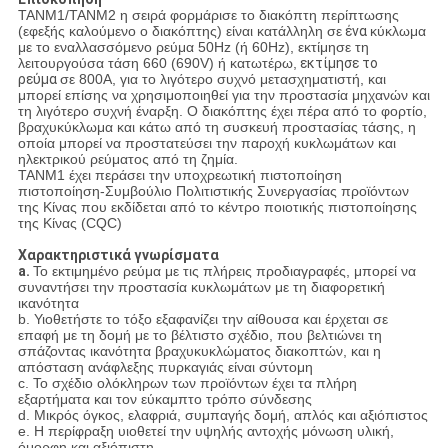
TANM1/TANM2 η σειρά φορμάρισε το διακόπτη περίπτωσης
(εφεξής καλούμενο ο διακόπτης) είναι κατάλληλη σε
ένα
κύκλωμα
με το εναλλασσόμενο ρεύμα 50Hz (ή 60Hz), εκτίμησε τη
λειτουργούσα τάση 660 (690V) ή κατωτέρω,
εκτίμησε το
ρεύμα
σε 800A, για το λιγότερο συχνό μετασχηματιστή, και
μπορεί επίσης να χρησιμοποιηθεί για την προστασία μηχανών και
τη λιγότερο συχνή έναρξη. Ο διακόπτης έχει πέρα από το φορτίο,
βραχυκύκλωμα και κάτω από τη συσκευή προστασίας τάσης, η
οποία μπορεί να προστατεύσει την παροχή κυκλωμάτων και
ηλεκτρικού ρεύματος από τη ζημία.
TANM1 έχει περάσει την υποχρεωτική πιστοποίηση
πιστοποίηση-Συμβούλιο Πολιτιστικής Συνεργασίας προϊόντων
της Κίνας που εκδίδεται από το κέντρο ποιοτικής πιστοποίησης
της Κίνας (CQC)
Χαρακτηριστικά γνωρίσματα
a.
Το εκτιμημένο ρεύμα με τις πλήρεις προδιαγραφές, μπορεί να
συναντήσει την προστασία κυκλωμάτων με τη διαφορετική
ικανότητα
b. Υιοθετήστε το τόξο εξαφανίζει την αίθουσα και έρχεται σε
επαφή με τη δομή με το βέλτιστο σχέδιο, που βελτιώνει τη
σπάζοντας ικανότητα βραχυκυκλώματος διακοπτών, και η
απόσταση ανάφλεξης πυρκαγιάς είναι σύντομη
c. Το σχέδιο ολόκληρων των προϊόντων έχει τα πλήρη
εξαρτήματα και τον εύκαμπτο τρόπο σύνδεσης
d. Μικρός όγκος, ελαφριά, συμπαγής δομή, απλός και αξιόπιστος
e. Η περίφραξη υιοθετεί την υψηλής αντοχής μόνωση υλική,
όμορφη και αξιόπιστη