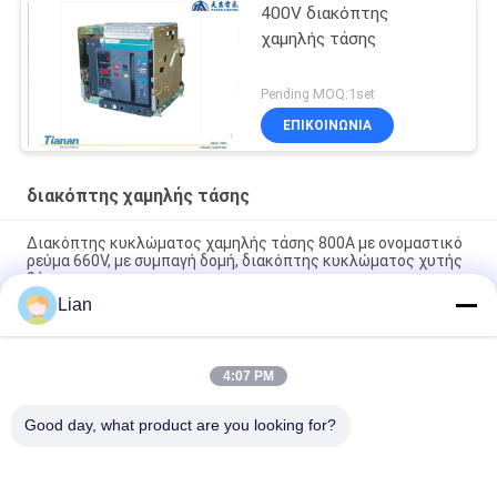
400V διακόπτης
χαμηλής τάσης
Pending MOQ:1set
ΕΠΙΚΟΙΝΩΝΊΑ
διακόπτης χαμηλής τάσης
Διακόπτης κυκλώματος χαμηλής τάσης 800Α με ονομαστικό
ρεύμα 660V, με συμπαγή δομή, διακόπτης κυκλώματος χυτής
θήκης
Lian
TANK1 ευφυής συμβατικός κενός διακόπτης χαμηλής τάσης
σειράς
4:07 PM
TANW1 εσωτερικός ευφυής καθολικός διακόπτης χαμηλής
τάσης σειράς
Good day, what product are you looking for?
Λαϊκή κατηγορία
Όλα