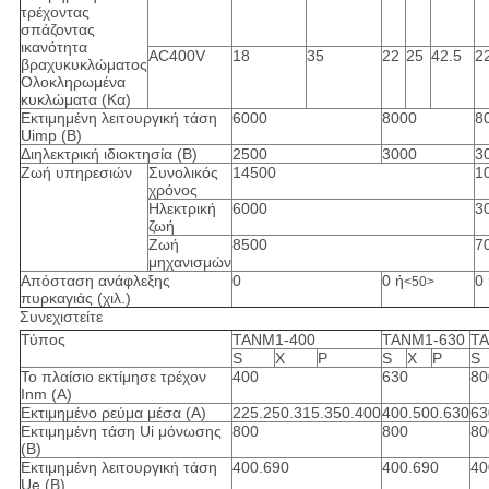
τρέχοντας
σπάζοντας
ικανότητα
AC400V
18
35
22
25
42.5
2
βραχυκυκλώματος
Ολοκληρωμένα
κυκλώματα (Κα)
Εκτιμημένη λειτουργική τάση
6000
8000
8
Uimp (Β)
Διηλεκτρική ιδιοκτησία (Β)
2500
3000
3
Ζωή υπηρεσιών
Συνολικός
14500
1
χρόνος
Ηλεκτρική
6000
3
ζωή
Ζωή
8500
7
μηχανισμών
Απόσταση ανάφλεξης
0
0 ή
0
<50>
πυρκαγιάς (χιλ.)
Συνεχιστείτε
Τύπος
TANM1-400
TANM1-630
TA
S
Χ
Ρ
S
Χ
Ρ
S
Το πλαίσιο εκτίμησε τρέχον
400
630
80
Inm (Α)
Εκτιμημένο ρεύμα μέσα (Α)
225.250.315.350.400
400.500.630
63
Εκτιμημένη τάση Ui μόνωσης
800
800
80
(Β)
Εκτιμημένη λειτουργική τάση
400.690
400.690
40
Ue (Β)