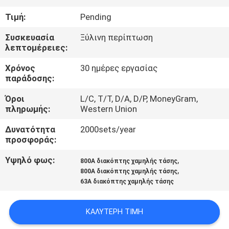
ΕΡΓΟΣΤΑΣΊΩΝ
Τιμή:
Pending
ΠΟΙΟΤΙΚΌΣ
Συσκευασία
Ξύλινη περίπτωση
λεπτομέρειες:
ΈΛΕΓΧΟΣ
Χρόνος
30 ημέρες εργασίας
παράδοσης:
ΜΑΣ
Όροι
L/C, T/T, D/A, D/P, MoneyGram,
ΕΛΆΤΕ
πληρωμής:
Western Union
ΣΕ
Δυνατότητα
2000sets/year
ΕΠΑΦΉ
προσφοράς:
ΜΕ
Υψηλό φως:
,
800A διακόπτης χαμηλής τάσης
,
800A διακόπτης χαμηλής τάσης
63A διακόπτης χαμηλής τάσης
ΕΙΔΉΣΕΙΣ
ΚΑΛΎΤΕΡΗ ΤΙΜΉ
ΖΗΤΉΣΤΕ