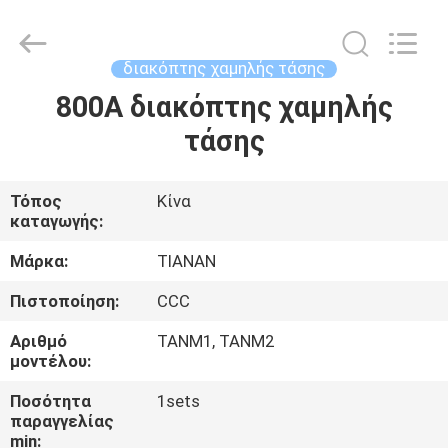
Ningbo
Tianan
(Group)
Co.,Ltd..
All
διακόπτης χαμηλής τάσης
Rights
Reserved.
800A διακόπτης χαμηλής
ΣΠΊΤΙ
τάσης
ΠΡΟΪΌΝΤΑ
Τόπος
Κίνα
καταγωγής:
ΕΜΦΆΝΙΣΗ
VR
Μάρκα:
TIANAN
Πιστοποίηση:
CCC
ΠΕΡΊΠΟΥ
Αριθμό
TANM1, TANM2
ΕΜΕΊΣ
μοντέλου:
Ποσότητα
1sets
παραγγελίας
ΓΎΡΟΣ
min: