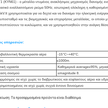
1 (KYN61) - ο μέταλλο-ντυμένος ανακλήσιμος μηχανισμός διανομής εν
φασικό εναλλασσόμενο ρεύμα 50Hz, εσωτερική ολόκληρη η καθορισμένη
5kV.It χρησιμοποιείται για να δεχτεί και να διανείμει την ηλεκτρική ενέρ
 υποσταθμό και τις βιομηχανικές και επιχειρήσεις μεταλλείας, οι οποίο
εποπτεύσουν τα κυκλώματα, και να χρησιμοποιηθούν στην ανάγκη θέσ
ς υπηρεσιών:
ιβαλλοντική θερμοκρασία αέρα
-15°C~+40°C.
ος
≤1000m.
τική υγρασία
Καθημερινά average≤95%, μηνια
αση σεισμού
≤magnitude 8.
ρμόσιμος σε ισχύ χωρίς το διαβρωτικούς και εύφλεκτους αέριο και υδρ
σιμοποιημένος σε ισχύ χωρίς συχνά έντονο δονούμενο
είωση: Τα προσαρμοσμένα προϊόντα είναι διαθέσιμα.