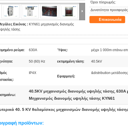
Όροι πληρωμής:
Δυνατότητα προσφοράς
Επικοινωνία
Μεγάλες Εικόνας :
KYN61 μηχανισμός διανομής
υψηλής τάσης
τιμημένο ρεύμα:
630A
Ύψος:
μέχρι 1 000m επάνω απ
χνότητα:
50 (60) Hz
εκτιμημένη τάση:
40.5kV
θμός
IP4X
&distribution μετάδοση
Εφαρμογή:
στασίας:
40.5KV μηχανισμός διανομής υψηλής τάσης
630A 
,
ισημαίνω:
Μηχανισμός διανομής υψηλής τάσης KYN61
τερικά 40. 5 KV θαλαμίσκος μηχανισμών διανομής υψηλής τάσης
ριγραφή προϊόντων: