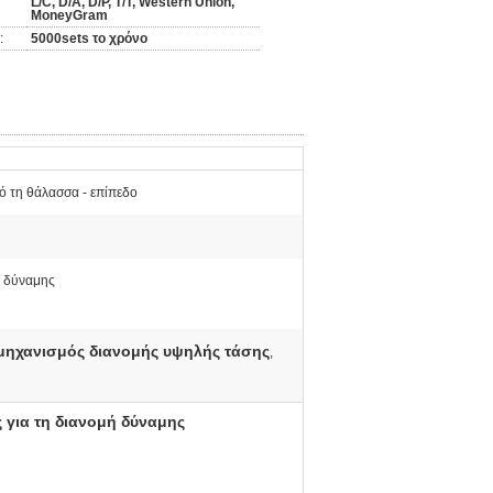
L/C, D/A, D/P, T/T, Western Union,
MoneyGram
:
5000sets το χρόνο
ό τη θάλασσα - επίπεδο
ς δύναμης
μηχανισμός διανομής υψηλής τάσης
,
 για τη διανομή δύναμης