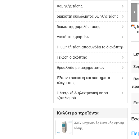
Χαμηλής τάσης
διακόπτη κυκλώματος υψηλής τάσης
διακόπτης χαμηλής τάσης
Διακόπτης φορτίων
Η υψηλή τάση αποσυνδέει το διακόπτη
Εκ
Γείωση διακόπτης
Συ
θρυαλλίδα μετασχηματιστών
Έξυπνα συσκευή και συστήματα
Βα
πλέγματος
προ
Ηλεκτρική & ηλεκτρονική σειρά
εξοπλισμού
Επ
Καλύτερα προϊόντα
Εσω
33kV μηχανισμός διανομής υψηλής
τάσης
Πε