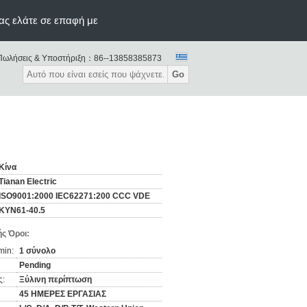
ας ελάτε σε επαφή με
Πωλήσεις & Υποστήριξη：
86--13858385873
Go
Κίνα
Tianan Electric
ISO9001:2000 IEC62271:200 CCC VDE
KYN61-40.5
ς Όροι:
min:
1 σύνολο
Pending
ς:
Ξύλινη περίπτωση
45 ΗΜΕΡΕΣ ΕΡΓΑΣΙΑΣ