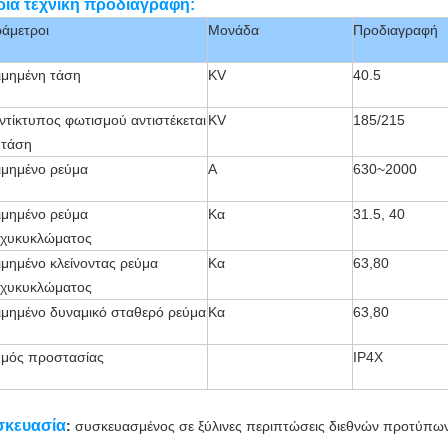
ρια τεχνική προδιαγραφή:
άμετροι
Μονάδα
Προδιαγραφή
ιμημένη τάση
KV
40.5
ντίκτυπος φωτισμού αντιστέκεται
KV
185/215
 τάση
ιμημένο ρεύμα
Α
630~2000
ιμημένο ρεύμα
Κα
31.5, 40
χυκυκλώματος
ιμημένο κλείνοντας ρεύμα
Κα
63,80
χυκυκλώματος
ιμημένο δυναμικό σταθερό ρεύμα
Κα
63,80
μός προστασίας
IP4X
σκευασία
:
συσκευασμένος σε ξύλινες περιπτώσεις διεθνών προτύπων