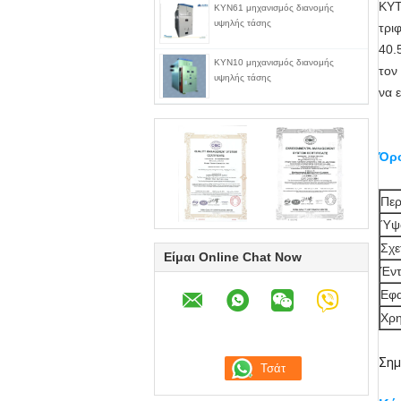
KYT
KYN61 μηχανισμός διανομής
υψηλής τάσης
τρι
40.
KYN10 μηχανισμός διανομής
τον
υψηλής τάσης
να 
Όρο
Περ
Ύψ
Σχε
Είμαι Online Chat Now
Έντ
Εφα
Χρη
Σημ