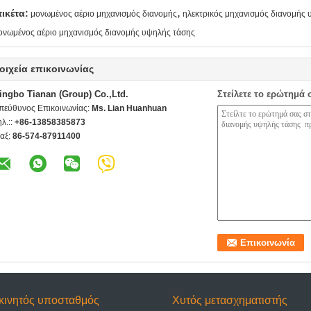
,
τικέτα:
μονωμένος αέριο μηχανισμός διανομής
ηλεκτρικός μηχανισμός διανομής
ονωμένος αέριο μηχανισμός διανομής υψηλής τάσης
οιχεία επικοινωνίας
ingbo Tianan (Group) Co.,Ltd.
Στείλετε το ερώτημά 
πεύθυνος Επικοινωνίας:
Ms. Lian Huanhuan
ηλ.::
+86-13858385873
αξ:
86-574-87911400
κινητός υποσταθμός
Χυτός μετασχηματιστής