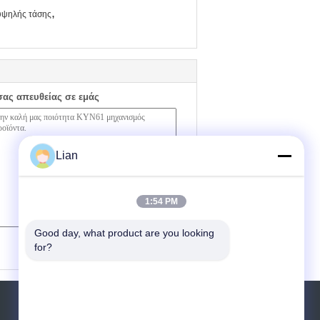
,
 υψηλής τάσης
σας απευθείας σε εμάς
Lian
1:54 PM
Good day, what product are you looking 
(
0
/ 3000)
for?
Αίτηση κράτησης