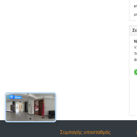
ε
μ
Στ
N
Υ
Τ
Φ
Συμπαγής υποσταθμός