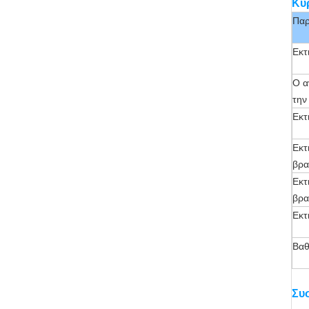
Κύ
Παρ
Εκτ
Ο α
την
Εκτ
Εκτ
βρα
Εκτ
βρα
Εκτ
Βαθ
Συ