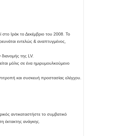
 στο Ιράκ το Δεκέμβριο του 2008. Το
ερευνάται εντελώς & αναπτυγμένος,
 διανομής της LV.
ίται μόλις σε
ένα
ημιρυμουλκούμενο
πιτροπή και συσκευή προστασίας ελέγχου.
ικός αντικαταστήστε το συμβατικό
η έκτακτης ανάγκης.