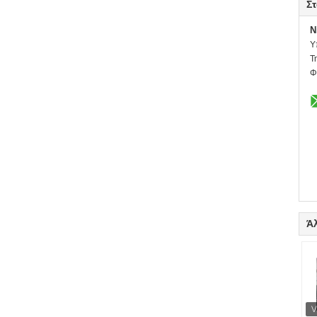
Στ
N
Υ
Τ
Φ
Ά