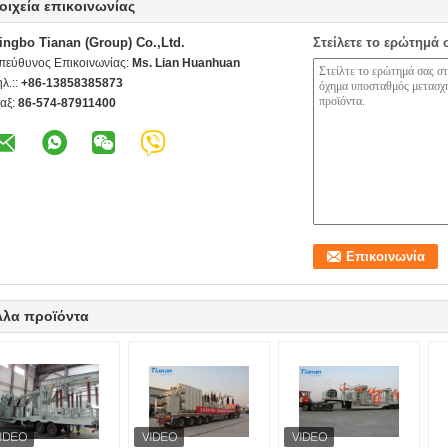
οιχεία επικοινωνίας
ingbo Tianan (Group) Co.,Ltd.
Στείλετε το ερώτημά 
πεύθυνος Επικοινωνίας:
Ms. Lian Huanhuan
ηλ.::
+86-13858385873
αξ:
86-574-87911400
λλα προϊόντα