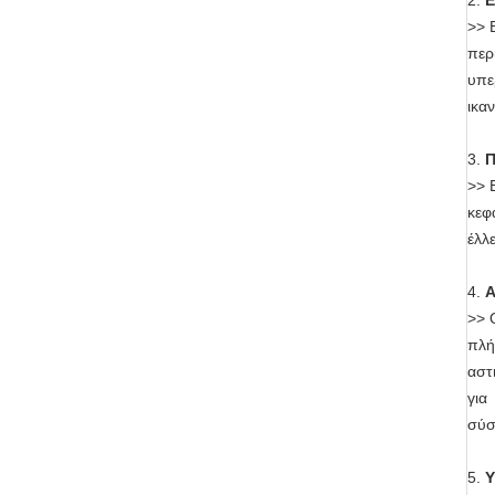
2.
Ε
>>
περ
υπε
ικα
3.
Π
>>
κεφ
έλλ
4.
Α
>>
πλή
αστ
για
σύσ
5.
Υ