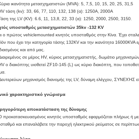
Κύρια ικανότητα μετασχηματιστών (MVA): 5, 7,5, 10, 15, 20, 25, 31,5
HV τάση (kv): 33, 66, 77, 110, 132, 138 (α): 1250A, 2000A
Τάση της LV (KV): 6.6, 11, 13,8, 22, 33 (α): 1250, 2000, 2500, 3150.
ητός υποσταθμός μετασχηματιστών 35kv -132 KV
αι ο πρώτος vehiclemounted κινητός υποσταθμός στην Κίνα. Έχει σταλεί
ϊόν που έχει την κατηγορία τάσης 132KV και την ικανότητα 16000KVA 
διασμένος και από μας.
Διαιρεμένος σε μέρος HV, κύριος μετασχηματιστής, δωμάτιο μηχανισμών
HV ο διακόπτης υιοθετεί ZF10-145 (L) ως κύριο διακόπτη, που τοποθετε
μα.
Δευτερεύων μηχανισμός διανομής της LV, δύναμη ελέγχου, ΣΥΝΕΧΉΣ ε
νικό χαρακτηριστικό γνώρισμα
ρηγορότερη αποκατάσταση της δύναμης
Ο προκατασκευασμένος κινητός υποσταθμός εφαρμόζεται πλήρως ή μερ
σταθμό και επαναλάβετε την παροχή ηλεκτρικού ρεύματος σε περίπτωσ