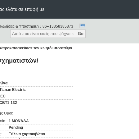
ας ελάτε σε επαφή με
Πωλήσεις & Υποστήριξη：
86--13858385873
Go
ν/προκατασκεύασε τον κινητό υποσταθμό
σχηματιστών/
Κίνα
Tianan Electric
IEC
CBT1-132
ς Όροι:
min:
1 ΜΟΝΆΔΑ
Pending
ς:
Ξύλινα χαρτοκιβώτιο