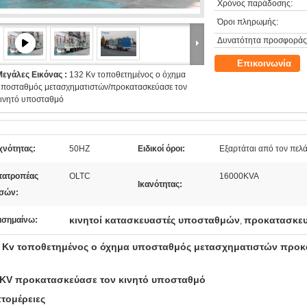
Χρόνος παράδοσης:
Όροι πληρωμής:
Δυνατότητα προσφοράς
Επικοινωνία
Μεγάλες Εικόνας :
132 Kv τοποθετημένος ο όχημα
υποσταθμός μετασχηματιστών/προκατασκεύασε τον
κινητό υποσταθμό
χνότητας:
50HZ
Ειδικοί όροι:
Εξαρτάται από τον πελ
τατροπέας
OLTC
16000KVA
Ικανότητας:
σών:
κινητοί κατασκευαστές υποσταθμών
προκατασκευ
ισημαίνω:
,
 Kv τοποθετημένος ο όχημα υποσταθμός μετασχηματιστών προκ
KV προκατασκεύασε τον κινητό υποσταθμό
τομέρειες