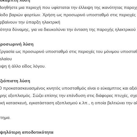
ύκαμπτη λύση
Βοηθήστε μια περιοχή που υφίσταται την έλλειψη της ικανότητας παροχ
ίοδο βαριών φορτίων. Χρήση ως προσωρινό υποσταθμό στις περιοχές μ
ρβαίνουν την ύπαρξη ηλεκτρική
νότητα δύναμης, για να διευκολύνει την ένταση της παροχής ηλεκτρικού
ροσωρινή λύση
Εργασία ως προσωρινό υποσταθμό στις περιοχές του μόνιμου υποστα
αλαίου
ειψη ή άλλο είδος λόγου.
ξιόπιστη λύση
Ο προκατασκευασμένος κινητός υποσταθμός είναι ο εύκαμπτος και αξιό
ρης εξοπλισμός. Σώζει επίσης την επένδυση στις διάφορες πτυχές, σχε
ική κατασκευή, εγκατάσταση εξοπλισμού κ.λπ., η οποία βελτιώνει την α
τημα.
ψηλότερη αποδοτικότητα