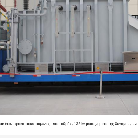
,
,
τικέτα:
προκατασκευασμένος υποσταθμός
132 kv μετασχηματιστής δύναμης
κιν