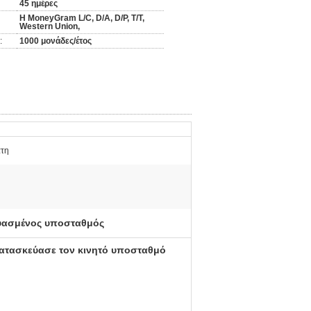
45 ημέρες
Η MoneyGram L/C, D/A, D/P, T/T,
Western Union,
:
1000 μονάδες/έτος
άτη
ασμένος υποσταθμός
ατασκεύασε τον κινητό υποσταθμό