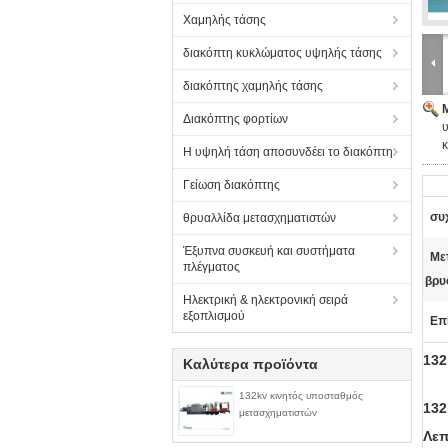
Χαμηλής τάσης
διακόπτη κυκλώματος υψηλής τάσης
διακόπτης χαμηλής τάσης
Διακόπτης φορτίων
Η υψηλή τάση αποσυνδέει το διακόπτη
Γείωση διακόπτης
συ
θρυαλλίδα μετασχηματιστών
Έξυπνα συσκευή και συστήματα
Με
πλέγματος
βρυ
Ηλεκτρική & ηλεκτρονική σειρά
εξοπλισμού
Επ
132
Καλύτερα προϊόντα
132kv κινητός υποσταθμός
132
μετασχηματιστών
Λεπ