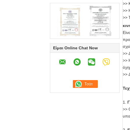
>>
>>
>>
κιν
Είν
προ
σχε
Είμαι Online Chat Now
>>
>>
όχη
>>
Τεχ
1.
Γ
>>
υπο