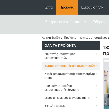
Σπίτι
Προϊόντα
Εμφάνιση VR
Ζητήστε ένα απόσπασμα
Ειδήσεις
Αρχική Σελίδα
Προϊόντα
κινητός υποσταθμός 
ΌΛΑ ΤΑ ΠΡΟΪΌΝΤΑ
13
πρ
Συμπαγής υποσταθμός
μετασχηματιστών
κινητός υποσταθμός μετασχηματιστών
Χυτός μετασχηματιστής τύπων ρητίνης
ξηρός
Βυθισμένος πετρέλαιο
μετασχηματιστής δύναμης
μέσος μηχανισμός διανομής τάσης
Υψηλής τάσεως