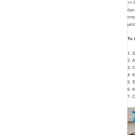
>>
έχε
στη
μετ
Το 
1.
Δ
2.
Α
3.
Ο
4.
Κ
5.
Έ
6. 
7.
Ο