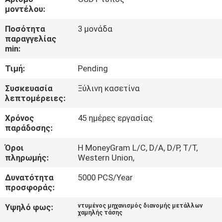
ΕΡΓΟΣΤΑΣΊΩΝ
μοντέλου:
Ποσότητα
3 μονάδα
ΠΟΙΟΤΙΚΌΣ
παραγγελίας
min:
ΈΛΕΓΧΟΣ
Τιμή:
Pending
ΜΑΣ
Συσκευασία
Ξύλινη κασετίνα
λεπτομέρειες:
ΕΛΆΤΕ
Χρόνος
45 ημέρες εργασίας
ΣΕ
παράδοσης:
ΕΠΑΦΉ
Όροι
Η MoneyGram L/C, D/A, D/P, T/T,
ΜΕ
πληρωμής:
Western Union,
Δυνατότητα
5000 PCS/Year
ΕΙΔΉΣΕΙΣ
προσφοράς:
Υψηλό φως:
ντυμένος μηχανισμός διανομής μετάλλων
χαμηλής τάσης
ΖΗΤΉΣΤΕ
,