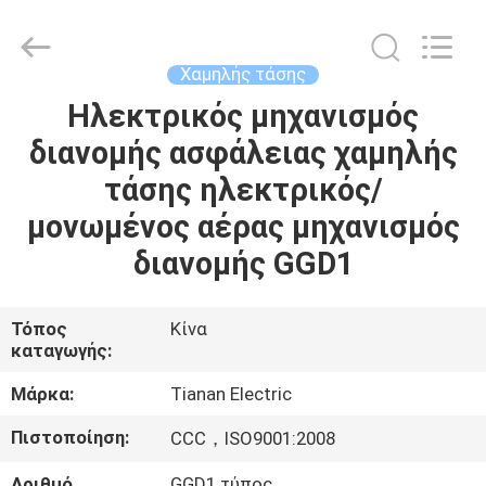
Ningbo
Tianan
(Group)
Co.,Ltd..
All
Χαμηλής τάσης
Rights
Reserved.
Ηλεκτρικός μηχανισμός
ΣΠΊΤΙ
διανομής ασφάλειας χαμηλής
ΠΡΟΪΌΝΤΑ
τάσης ηλεκτρικός/
μονωμένος αέρας μηχανισμός
ΕΜΦΆΝΙΣΗ
διανομής GGD1
VR
Τόπος
Κίνα
καταγωγής:
ΠΕΡΊΠΟΥ
ΕΜΕΊΣ
Μάρκα:
Tianan Electric
Πιστοποίηση:
CCC，ISO9001:2008
ΓΎΡΟΣ
Αριθμό
GGD1 τύπος