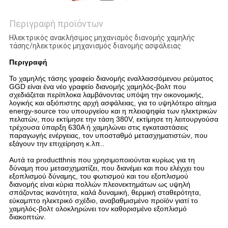
Περιγραφή προϊόντων
Ηλεκτρικός ανακλήσιμος μηχανισμός διανομής χαμηλής
τάσης/ηλεκτρικός μηχανισμός διανομής ασφάλειας
Περιγραφή
Το χαμηλής τάσης γραφείο διανομής εναλλασσόμενου ρεύματος
GGD είναι ένα νέο γραφείο διανομής χαμηλός-βολτ που
σχεδιάζεται περίπλοκα λαμβάνοντας υπόψη την οικονομικής,
λογικής και αξιόπιστης αρχή ασφάλειας, για το υψηλότερο αίτημα
energy-source του υπουργείου και η πλειοψηφία των ηλεκτρικών
πελατών, που εκτίμησε την τάση
380V, εκτίμησε τη λειτουργούσα
τρέχουσα ύπαρξη 630A ή χαμηλώνει στις εγκαταστάσεις
παραγωγής ενέργειας, τον υποσταθμό μετασχηματιστών, που
εξάγουν την επιχείρηση κ.λπ..
Αυτά τα productthnis που χρησιμοποιούνται κυρίως για τη
δύναμη που μετασχηματίζει, που διανέμει και που ελέγχει του
εξοπλισμού δύναμης, του φωτισμού και του εξοπλισμού
διανομής είναι κύρια πολλών πλεονεκτημάτων ως υψηλή
σπάζοντας ικανότητα, καλά δυναμική, θερμική σταθερότητα,
εύκαμπτο ηλεκτρικό σχέδιο, αναβαθμισμένο προϊόν γιατί το
χαμηλός-βολτ ολοκληρώνει τον καθορισμένο εξοπλισμό
διακοπτών.