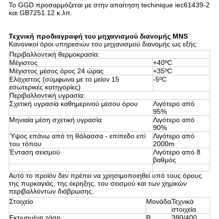
Το GGD προσαρμόζεται με στην απαίτηση techinique iec61439-2
και GB7251.12 κ.λπ.
Τεχνική προδιαγραφή του μηχανισμού διανομής MNS
Κανονικοί όροι υπηρεσιών του μηχανισμού διανομής ως εξής:
Περιβαλλοντική θερμοκρασία:
Μέγιστος
+40ºC
Μέγιστος μέσος όρος 24 ώρας
+35ºC
Ελάχιστος (σύμφωνα με το μείον 15
-5ºC
εσωτερικές κατηγορίες)
Περιβαλλοντική υγρασία:
Σχετική υγρασία καθημερινού μέσου όρου
Λιγότερο από
95%
Μηνιαία μέση σχετική υγρασία
Λιγότερο από
90%
Ύψος επάνω από τη θάλασσα - επίπεδο επί
Λιγότερο από
του τόπου
2000m
Ένταση σεισμού
Λιγότερο από 8
βαθμός
Αυτό το προϊόν δεν πρέπει να χρησιμοποιηθεί υπό τους όρους
της πυρκαγιάς, της έκρηξης, του σεισμού και των χημικών
περιβαλλόντων διάβρωσης.
Στοιχείο
Μονάδα
Τεχνικά
στοιχεία
Εκτιμημένη τάση
Β
380/400