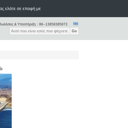
ας ελάτε σε επαφή με
Πωλήσεις & Υποστήριξη：
86--13858385873
Go
άι