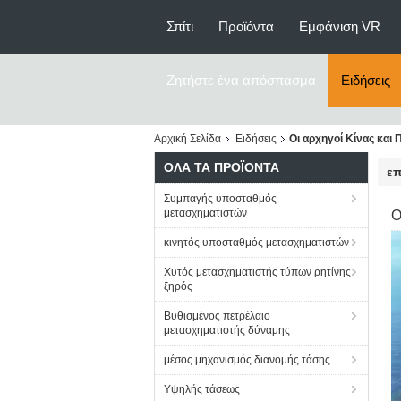
Σπίτι
Προϊόντα
Εμφάνιση VR
Ζητήστε ένα απόσπασμα
Ειδήσεις
Αρχική Σελίδα
Ειδήσεις
Οι αρχηγοί Κίνας και
ΌΛΑ ΤΑ ΠΡΟΪΌΝΤΑ
επ
Συμπαγής υποσταθμός
μετασχηματιστών
Ο
κινητός υποσταθμός μετασχηματιστών
Χυτός μετασχηματιστής τύπων ρητίνης
ξηρός
Βυθισμένος πετρέλαιο
μετασχηματιστής δύναμης
μέσος μηχανισμός διανομής τάσης
Υψηλής τάσεως