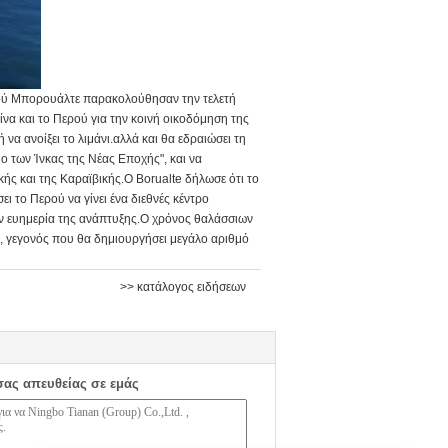
ρού Μπορουάλτε παρακολούθησαν την τελετή
ίνα και το Περού για την κοινή οικοδόμηση της
να ανοίξει το λιμάνι.αλλά και θα εδραιώσει τη
ο των Ίνκας της Νέας Εποχής", και να
ής και της Καραϊβικής.Ο Borualte δήλωσε ότι το
ι το Περού να γίνει ένα διεθνές κέντρο
την ευημερία της ανάπτυξης.Ο χρόνος θαλάσσιων
ύ, γεγονός που θα δημιουργήσει μεγάλο αριθμό
>> κατάλογος ειδήσεων
σας απευθείας σε εμάς