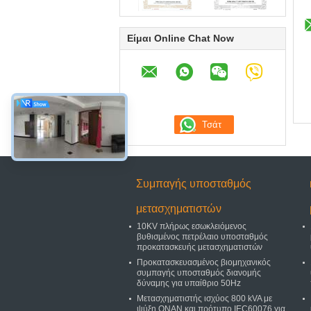
Είμαι Online Chat Now
Συμπαγής υποσταθμός
μετασχηματιστών
10KV πλήρως εσωκλειόμενος
βυθισμένος πετρέλαιο υποσταθμός
προκατασκευής μετασχηματιστών
Προκατασκευασμένος βιομηχανικός
συμπαγής υποσταθμός διανομής
δύναμης για υπαίθριο 50Hz
Μετασχηματιστής ισχύος 800 kVA με
ψύξη ONAN και πρότυπο IEC60076 για