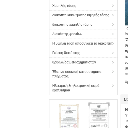
Χαμηλής τάσης
διακόπτη κυκλώματος υψηλής τάσης
διακόπτης χαμηλής τάσης
Τ
Διακόπτης φορτίων
έ
"
Η υψηλή τάση αποσυνδέει το διακόπτη
θ
π
Γείωση διακόπτης
ά
θρυαλλίδα μετασχηματιστών
ν
μ
Έξυπνα συσκευή και συστήματα
ε
πλέγματος
Χ
Ηλεκτρική & ηλεκτρονική σειρά
εξοπλισμού
Στ
N
Υ
Τ
Φ