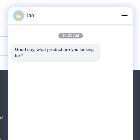
Lian
10:21 AM
(
0
/ 3000)
Good day, what product are you looking 
for?
Αίτηση κράτησης
Στείλετε
sgs
τή
E-Mail
Sitemap
|
Mobile Site
ω