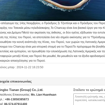
ο απόγευμα της 14ης Νοεμβρίου, ο Πρόεδρος Σι Τζινπίνγκ και ο Πρόεδρος του Πε
ναρξης του Τσανκάι μέσω τηλεδιάσκεψης.Το Chancay είναι ένα βασικό έργο για την Κ
Ζώνης και Δρόμου"Μετά την ακρόαση της έκθεσης, οι δύο ηγέτες εξέδωσαν την εντολή 
έση της πύλης του Περού, να αποτελέσει ένα νέο σημείο εκκίνησης για το "Πρόσδρομ
ροωθήσει την κοινή ανάπτυξη της Κίνας, του Περού, των χωρών της Λατινικής Αμερικ
νοιγμα του Chancay είναι μια ιστορική στιγμή για το ΠερούΤο πρόγραμμα θα βοηθήσε
αυτιλίας και εμπορίου, να προωθήσει την ολοκλήρωση της Λατινικής Αμερικής και 
εταφορών μεταξύ Κίνας και Περού θα μειωθεί, θα μειωθούν και τα έξοδα εφοδιασμο
υκαιριών απασχόλησης για το Περού.
ρόνος μπαρ : 2024-11-22 16:23:50
οιχεία επικοινωνίας
ingbo Tianan (Group) Co.,Ltd.
Στείλετε το ερώτημά 
πεύθυνος Επικοινωνίας:
Ms. Lian Huanhuan
ηλ.::
+86-13858385873
αξ:
86-574-87911400