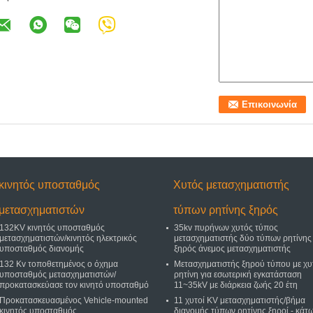
κινητός υποσταθμός
Χυτός μετασχηματιστής
μετασχηματιστών
τύπων ρητίνης ξηρός
132KV κινητός υποσταθμός
35kv πυρήνων χυτός τύπος
μετασχηματιστών/κινητός ηλεκτρικός
μετασχηματιστής δύο τύπων ρητίνης
υποσταθμός διανομής
ξηρός άνεμος μετασχηματιστής
132 Kv τοποθετημένος ο όχημα
Μετασχηματιστής ξηρού τύπου με χυ
υποσταθμός μετασχηματιστών/
ρητίνη για εσωτερική εγκατάσταση
προκατασκεύασε τον κινητό υποσταθμό
11~35kV με διάρκεια ζωής 20 έτη
Προκατασκευασμένος Vehicle-mounted
11 χυτοί KV μετασχηματιστής/βήμα
κινητός υποσταθμός
διανομής τύπων ρητίνης ξηροί - κάτ