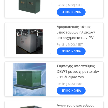
δύναμης
πράσινο χρώμα συνδέει
ΈΝΑ
Pending MOQ:1SET
το γραφείο διανομής
ΕΠΙΚΟΙΝΩΝΊΑ
ΑΠΌΣΠΑΣΜΑ
55
μέσος μηχανισμός
Αμερικανικός τύπος
SITEMAP
υποσταθμών ηλιακών/
διανομής τάσης
μετασχηματιστών PV
συμπαγής
PRIVACY
Pending MOQ:1SET
εγκατεστημένος προ
ΕΠΙΚΟΙΝΩΝΊΑ
POLICY
Συμπαγής υποσταθμός
43
DBW1 μετασχηματιστών
- 12 έθαψαν τον
Υψηλής τάσεως
υποσταθμό τύπων με το
Pending MOQ:1unit
εναλλασσόμενο ρεύμα 6
ΕΠΙΚΟΙΝΩΝΊΑ
~ 10kV, 50 ~ 500kVA
Ανοικτός υποσταθμός