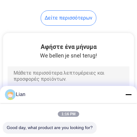
9
Δείτε περισσότερων
διακόπτης χαμηλής
τάσης
Αφήστε ένα μήνυμα
We bellen je snel terug!
16
Διακόπτης
Lian
φορτίων
1:16 PM
Good day, what product are you looking for?