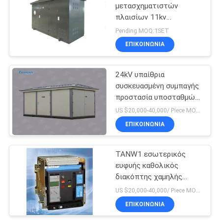
μετασχηματιστών
πλαισίων 11kv
39
συμπαγής, υπαίθριο
Pending MOQ:1SET
κιβώτιο κλάδων
ΕΠΙΚΟΙΝΩΝΊΑ
Χαμηλής τάσης
καλωδίων
24kV υπαίθρια
συσκευασμένη συμπαγής
προστασία υποσταθμών
IP4X
US $20,000-40,000/ Piece MOQ:1unit
ΕΠΙΚΟΙΝΩΝΊΑ
35
διακόπτη
TANW1 εσωτερικός
ευφυής καθολικός
κυκλώματος
διακόπτης χαμηλής
υψηλής τάσης
τάσης σειράς
US $20,000-40,000/ Piece MOQ:1SET
ΕΠΙΚΟΙΝΩΝΊΑ