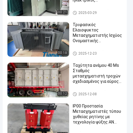
ηλεκτρικός
μετασχηματιστής για
εναλλασσόμενο ρεύμα 50
Συμπαγής υποσταθμός μετα
00:21
2025-03-29
σχηματιστών
Τριφασικός
Ελαιοψυκτος
Μετασχηματιστής Ισχύος
Ονομαστικής
Συχνότητας 50Hz
Κατασκευασμένος
Βυθισμένος πετρέλαιο μετα
00:18
2025-12-23
Σύμφωνα με το Πρότυπο
σχηματιστής δύναμης
IEC60076 Για
Ταχύτητα ανέμου 40 Ms
Βιομηχανικές Εφαρμογές
Σταθμός
μετασχηματιστή τροχών
σχεδιασμένος για εύρος
θερμοκρασίας
περιβάλλοντος -40 έως
κινητός υποσταθμός μετασχ
00:12
2025-12-08
+60 βαθμούς Κελσίου
ηματιστών
IP00 Προστασία
Μετασχηματιστές τύπου
χυθείας ρητίνης με
τεχνολογία ψύξης AN
που εξασφαλίζουν
ηλεκτρικές επιδόσεις