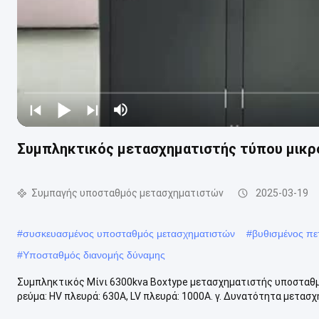
Συμπληκτικός μετασχηματιστής τύπου μικρ
Συμπαγής υποσταθμός μετασχηματιστών
2025-03-19
#
συσκευασμένος υποσταθμός μετασχηματιστών
#
βυθισμένος πε
#
Υποσταθμός διανομής δύναμης
Συμπληκτικός Μίνι 6300kva Boxtype μετασχηματιστής υποσταθμός 
ρεύμα: HV πλευρά: 630A, LV πλευρά: 1000A. γ. Δυνατότητα μετασχηματ