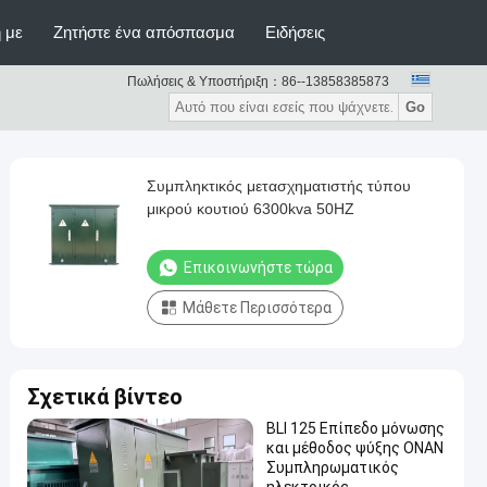
 με
Ζητήστε ένα απόσπασμα
Ειδήσεις
Πωλήσεις & Υποστήριξη：
86--13858385873
Go
Συμπληκτικός μετασχηματιστής τύπου
μικρού κουτιού 6300kva 50HZ
Επικοινωνήστε τώρα
Μάθετε Περισσότερα
Σχετικά βίντεο
BLI 125 Επίπεδο μόνωσης
και μέθοδος ψύξης ONAN
Συμπληρωματικός