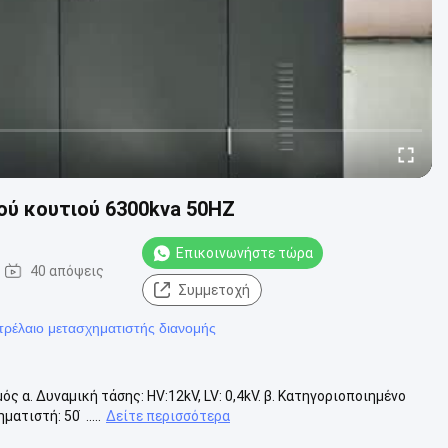
ού κουτιού 6300kva 50HZ
Επικοινωνήστε τώρα
40 απόψεις
Συμμετοχή
τρέλαιο μετασχηματιστής διανομής
α. Δυναμική τάσης: HV:12kV, LV: 0,4kV. β. Κατηγοριοποιημένο
ιστή: 50 ̇ .....
Δείτε περισσότερα