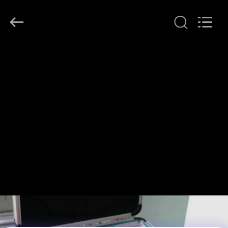
Ningbo
Tianan
(Group)
Co.,Ltd..
All
Rights
Reserved.
ΣΠΊΤΙ
ΠΡΟΪΌΝΤΑ
ΕΜΦΆΝΙΣΗ
VR
ΠΕΡΊΠΟΥ
ΕΜΕΊΣ
ΓΎΡΟΣ