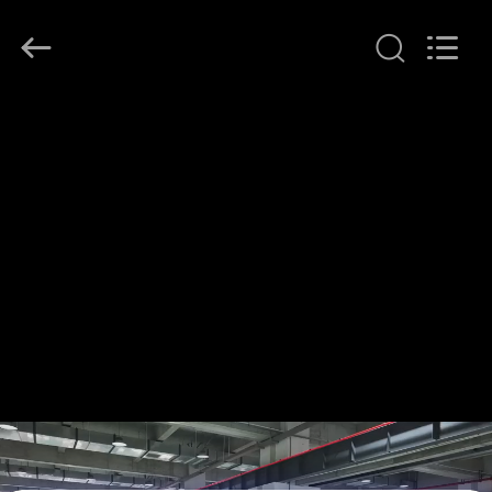
Ningbo
Tianan
(Group)
Co.,Ltd..
All
Rights
Reserved.
ΣΠΊΤΙ
ΠΡΟΪΌΝΤΑ
ΕΜΦΆΝΙΣΗ
VR
ΠΕΡΊΠΟΥ
ΕΜΕΊΣ
ΓΎΡΟΣ