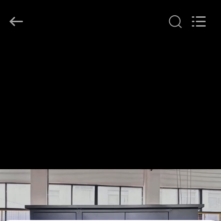
Ningbo
Tianan
(Group)
Co.,Ltd..
All
Rights
Reserved.
ΣΠΊΤΙ
ΠΡΟΪΌΝΤΑ
ΕΜΦΆΝΙΣΗ
VR
ΠΕΡΊΠΟΥ
ΕΜΕΊΣ
ΓΎΡΟΣ